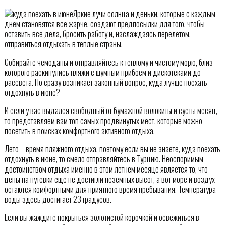
Яркие лучи солнца и деньки, которые с каждым
днем становятся все жарче, создают предпосылки для того, чтобы
оставить все дела, бросить работу и, наслаждаясь перелетом,
отправиться отдыхать в теплые страны.
Собирайте чемоданы и отправляйтесь к теплому и чистому морю, близ
которого раскинулись пляжи с шумным прибоем и дискотеками до
рассвета. Но сразу возникает законный вопрос, куда лучше поехать
отдохнуть в июне?
И если у вас выдался свободный от бумажной волокиты и суеты месяц,
то представляем вам топ самых продвинутых мест, которые можно
посетить в поисках комфортного активного отдыха.
Лето – время пляжного отдыха, поэтому если вы не знаете, куда поехать
отдохнуть в июне, то смело отправляйтесь в Турцию. Неоспоримым
достоинством отдыха именно в этом летнем месяце является то, что
цены на путевки еще не достигли неземных высот, а вот море и воздух
остаются комфортными для приятного время пребывания. Температура
воды здесь достигает 23 градусов.
Если вы жаждите покрыться золотистой корочкой и освежиться в