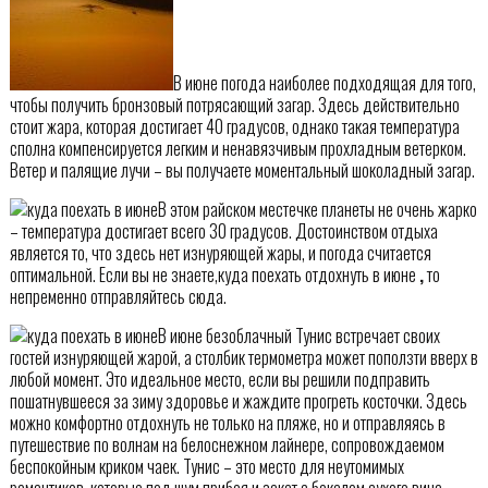
В июне погода наиболее подходящая для того,
чтобы получить бронзовый потрясающий загар. Здесь действительно
стоит жара, которая достигает 40 градусов, однако такая температура
сполна компенсируется легким и ненавязчивым прохладным ветерком.
Ветер и палящие лучи – вы получаете моментальный шоколадный загар.
В этом райском местечке планеты не очень жарко
– температура достигает всего 30 градусов. Достоинством отдыха
является то, что здесь нет изнуряющей жары, и погода считается
оптимальной. Если вы не знаете,куда поехать отдохнуть в июне
,
то
непременно отправляйтесь сюда.
В июне безоблачный Тунис встречает своих
гостей изнуряющей жарой, а столбик термометра может поползти вверх в
любой момент. Это идеальное место, если вы решили подправить
пошатнувшееся за зиму здоровье и жаждите прогреть косточки. Здесь
можно комфортно отдохнуть не только на пляже, но и отправляясь в
путешествие по волнам на белоснежном лайнере, сопровождаемом
беспокойным криком чаек. Тунис – это место для неутомимых
романтиков, которые под шум прибоя и закат с бокалом сухого вина