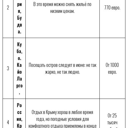
ри
В это время можно снять жильё по
2
770 евро.
я,
низким ценам.
Бу
дв
а.
Ку
ба,
о.
Ка
Посещать остров следует в июне: не так
От 1000
3
йо
жарко, не так людно.
евро.
Ла
рго
.
Ро
сс
Отдых в Крыму хорош в любое время
От 25
ия,
года, но погодные условия для
4
тысяч
Кр
комфортного отдыха приемлемы в конце