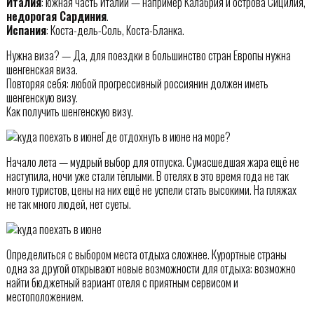
Италия
: южная часть Италии — например Калабрия и острова Сицилия,
недорогая Сардиния
.
Испания
: Коста-дель-Соль, Коста-Бланка.
Нужна виза? — Да, для поездки в большинство стран Европы нужна
шенгенская виза.
Повторяя себя: любой прогрессивный россиянин должен иметь
шенгенскую визу.
Как получить шенгенскую визу.
Где отдохнуть в июне на море?
Начало лета — мудрый выбор для отпуска. Сумасшедшая жара ещё не
наступила, ночи уже стали тёплыми. В отелях в это время года не так
много туристов, цены на них ещё не успели стать высокими. На пляжах
не так много людей, нет суеты.
Определиться с выбором места отдыха сложнее. Курортные страны
одна за другой открывают новые возможности для отдыха: возможно
найти бюджетный вариант отеля с приятным сервисом и
местоположением.