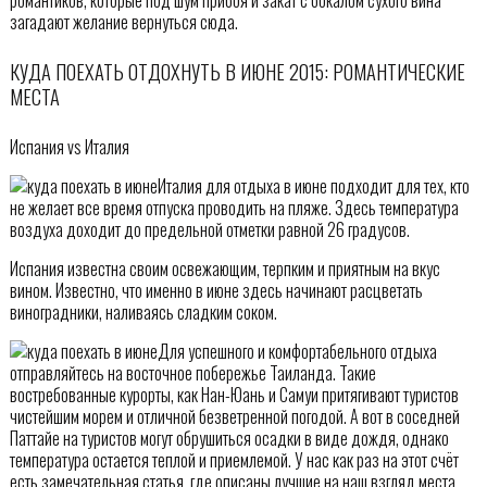
загадают желание вернуться сюда.
КУДА ПОЕХАТЬ ОТДОХНУТЬ В ИЮНЕ 2015: РОМАНТИЧЕСКИЕ
МЕСТА
Испания vs Италия
Италия для отдыха в июне подходит для тех, кто
не желает все время отпуска проводить на пляже. Здесь температура
воздуха доходит до предельной отметки равной 26 градусов.
Испания известна своим освежающим, терпким и приятным на вкус
вином. Известно, что именно в июне здесь начинают расцветать
виноградники, наливаясь сладким соком.
Для успешного и комфортабельного отдыха
отправляйтесь на восточное побережье Таиланда. Такие
востребованные курорты, как Нан-Юань и Самуи притягивают туристов
чистейшим морем и отличной безветренной погодой. А вот в соседней
Паттайе на туристов могут обрушиться осадки в виде дождя, однако
температура остается теплой и приемлемой. У нас как раз на этот счёт
есть замечательная статья, где описаны лучшие на наш взгляд места.