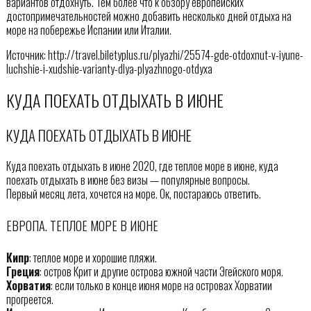
вариантов отдохнуть. Тем более что к обзору европейских
достопримечательностей можно добавить несколько дней отдыха на
море на побережье Испании или Италии.
Источник: http://travel.biletyplus.ru/plyazhi/25574-gde-otdoxnut-v-iyune-
luchshie-i-xudshie-varianty-dlya-plyazhnogo-otdyxa
КУДА ПОЕХАТЬ ОТДЫХАТЬ В ИЮНЕ
КУДА ПОЕХАТЬ ОТДЫХАТЬ В ИЮНЕ
Куда поехать отдыхать в июне 2020, где теплое море в июне, куда
поехать отдыхать в июне без визы — популярные вопросы.
Первый месяц лета, хочется на море. Ок, постараюсь ответить.
ЕВРОПА. ТЕПЛОЕ МОРЕ В ИЮНЕ
Кипр
: теплое море и хорошие пляжи.
Греция
: остров Крит и другие острова южной части Эгейского моря.
Хорватия
: если только в конце июня море на островах Хорватии
прогреется.