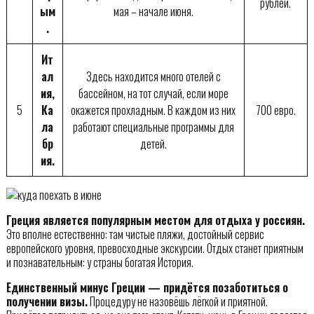
рублей.
ым
мая – начале июня.
.
Ит
ал
Здесь находится много отелей с
ия,
бассейном, на тот случай, если море
5
Ка
окажется прохладным. В каждом из них
700 евро.
ла
работают специальные программы для
бр
детей.
ия.
Греция является популярным местом для отдыха у россиян.
Это вполне естественно: там чистые пляжи, достойный сервис
европейского уровня, превосходные экскурсии. Отдых станет приятным
и познавательным: у страны богатая История.
Единственный минус Греции — придётся позаботиться о
получении визы.
Процедуру не назовёшь лёгкой и приятной.