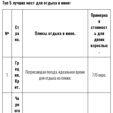
Топ 5 лучших мест для отдыха в июне:
Примерна
я
Ст
стоимост
№
ра
Плюсы отдыха в июне.
ь для
на.
двоих
взрослых
.
Гр
ец
Потрясающая погода, идеальное время
1
ия,
770 евро.
для отдыха на пляже.
Кр
ит.
Че
рн
ого