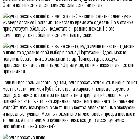
Статья называется достопримечательности Таиланда.
Если мечта вашей жизни посетить солнечную и
жизнерадостную Болгарию, то настало время это сделать. Но в отдыхе
присутствует небольшой недостаток – редкие дожди. Но это
компенсируется небольшой стоимостью путевки.
Если вы не знаете, куда лучше поехать отдыхать
в июне, то сделайте свой выбор в пользу Португалии. Здесь можно
получить бесценный шоколадный загар. Температура воздуха
прогревается здесь вплоть до 30 градусов, но океанская вода все еще
прохладная.
Если вы все размышляете над тем, куда поехать отдохнуть в июне, то нет
места экзотичней, чем Куба. Это страна жаркого и непредсказуемого
солнца, а также не тронутой цивилизацией природы и белоснежных
пляжей, на которые только изредка ступает нога человека. Непременно
устройте латиноамериканские танцы у костра, увлекательные экскурсии
и народные гулянья. Местный океан впечатляет своей прозрачностью и
теплотой. А вы знали, что кубинский пляж входит в десятку самых
чистейших пляжей планеты?