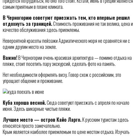
Придётся потрудиться, но оно того стоит. Кстати, июнь в Греции является
самым приятным в плане климата.
В Черногорию советуют приезжать тем, кто впервые решил
отдохнуть за границей.
Стоимость проживания не так велика, цена и
качество обслуживания здесь приемлемы.
Невероятной красоты пейзажи Адриатического моря не сравнятся ни с
одним другим место на земле.
Важно!
В Черногории очень красивая архитектура — помимо отдыха на
пляже, стоит посетить пару экскурсий, сделать фото на память.
Нет необходимости оформлять визу. Говор схож с российским, это
упрощает общение и проживание.
Куба хороша весной.
Сюда советуют приезжать с апреля по начало
июня. Здесь шикарные чистые пляжи.
Лучшее место — остров Кайо Ларго.
К русским туристам здесь
относятся просто замечательно.
Крым является наиболее приемлемым по цене местом отдыха. Изучать