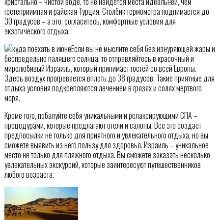
кристально – чистой воде, то не найдется места идеальней, чем
гостеприимная и райская Турция. Столбик термометра поднимается до
30 градусов – а это, согласитесь, комфортные условия для
экзотического отдыха.
Если вы не мыслите себя без изнуряющей жары и
беспредельно палящего солнца, то отправляйтесь в красочный и
миролюбивый Израиль, который принимает гостей со всей Европы.
Здесь воздух прогревается вплоть до 38 градусов. Такие приятные для
отдыха условия подкрепляются лечением в грязях и солях мертвого
моря.
Кроме того, побалуйте себя уникальными и релаксирующими СПА –
процедурами, которые предлагают отели и салоны. Все это создает
предпосылки не только для приятного и увлекательного отдыха, но вы
сможете выявить из него пользу для здоровья. Израиль – уникальное
место не только для пляжного отдыха. Вы сможете заказать несколько
увлекательных экскурсий, которые заинтересуют путешественников
любого возраста.