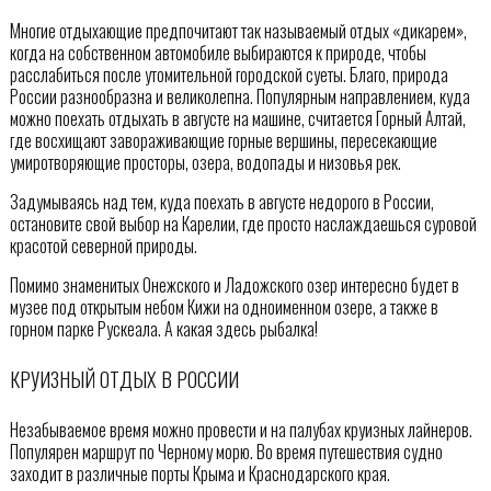
Многие отдыхающие предпочитают так называемый отдых «дикарем»,
когда на собственном автомобиле выбираются к природе, чтобы
расслабиться после утомительной городской суеты. Благо, природа
России разнообразна и великолепна. Популярным направлением, куда
можно поехать отдыхать в августе на машине, считается Горный Алтай,
где восхищают завораживающие горные вершины, пересекающие
умиротворяющие просторы, озера, водопады и низовья рек.
Задумываясь над тем, куда поехать в августе недорого в России,
остановите свой выбор на Карелии, где просто наслаждаешься суровой
красотой северной природы.
Помимо знаменитых Онежского и Ладожского озер интересно будет в
музее под открытым небом Кижи на одноименном озере, а также в
горном парке Рускеала. А какая здесь рыбалка!
КРУИЗНЫЙ ОТДЫХ В РОССИИ
Незабываемое время можно провести и на палубах круизных лайнеров.
Популярен маршрут по Черному морю. Во время путешествия судно
заходит в различные порты Крыма и Краснодарского края.