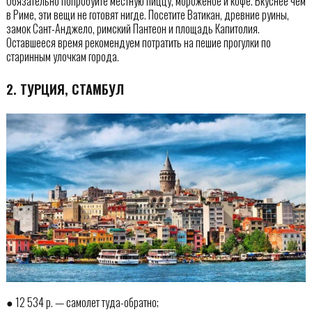
Обязательно попробуйте местную пиццу, мороженое и кофе. Вкуснее чем
в Риме, эти вещи не готовят нигде. Посетите Ватикан, древние руины,
замок Сант-Анджело, римский Пантеон и площадь Капитолия.
Оставшееся время рекомендуем потратить на пешие прогулки по
старинным улочкам города.
2. ТУРЦИЯ, СТАМБУЛ
● 12 534 р. — самолет туда-обратно;