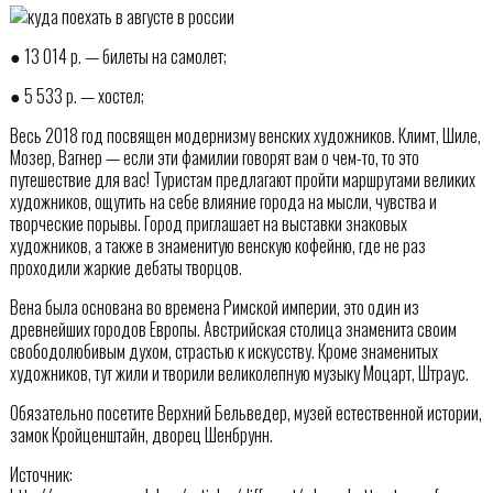
● 13 014 р. — билеты на самолет;
● 5 533 р. — хостел;
Весь 2018 год посвящен модернизму венских художников. Климт, Шиле,
Мозер, Вагнер — если эти фамилии говорят вам о чем-то, то это
путешествие для вас! Туристам предлагают пройти маршрутами великих
художников, ощутить на себе влияние города на мысли, чувства и
творческие порывы. Город приглашает на выставки знаковых
художников, а также в знаменитую венскую кофейню, где не раз
проходили жаркие дебаты творцов.
Вена была основана во времена Римской империи, это один из
древнейших городов Европы. Австрийская столица знаменита своим
свободолюбивым духом, страстью к искусству. Кроме знаменитых
художников, тут жили и творили великолепную музыку Моцарт, Штраус.
Обязательно посетите Верхний Бельведер, музей естественной истории,
замок Кройценштайн, дворец Шенбрунн.
Источник: