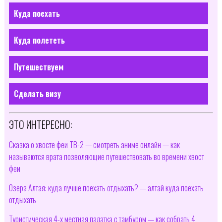
Куда поехать
Куда полететь
Путешествуем
Сделать визу
ЭТО ИНТЕРЕСНО:
Сказка о хвосте феи ТВ-2 — смотреть аниме онлайн — как
называются врата позволяющие путешествовать во времени хвост
феи
Озера Алтая: куда лучше поехать отдыхать? — алтай куда поехать
отдыхать
Туристическая 4-х местная палатка с тамбуром — как собрать 4