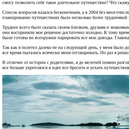
смогу позволить себе такое длительное путешествие? Что скаж
Список вопросов казался бесконечным, а в 2004 без многочис
планирование путешествиях было несколько более трудоемкой з
Труднее всего было сказать своим близким, друзьям и знакомым
они восприняли мое решение достаточно холодно. К тому врем
были готовы во всеоружии парировать все мои доводы. Главны
Так как я полетел далеко не на следующий день, у меня было д
все время пытались всячески меня отговаривать. Но раз я реши
В отличие от истории с родителями, я до мелочей помню разгов
все больше укреплялся в идее все бросить и уехать путешествова