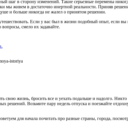
ьный шаг в сторону изменений. Такие серьезные перемены никогд
ки мы живем в достаточно инертной реальности. Приняв решение
о душе и больше никогда не жалел о принятом решении.
л путешествовать. Если у вас был в жизни подобный опыт, если 
о вопросы, смело их задавайте.
в.
moya-istoriya
ть свою жизнь, бросить все и уехать подальше и надолго. Никто 
х решений. Возьмите пару недель отпуска и поезжайте отдохнут
советуем для начала почитать про разные страны, города, посмо