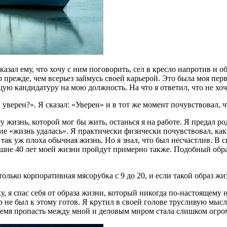
казал ему, что хочу с ним поговорить, сел в кресло напротив и 
прежде, чем всерьез займусь своей карьерой. Это была моя перва
ую кандидатуру на мою должность. На что я ответил, что не хоч
верен?». Я сказал: «Уверен» и в тот же момент почувствовал, ч
 ту жизнь, которой мог бы жить, останься я на работе. Я предал 
 «жизнь удалась». Я практически физически почувствовал, как м
ак уж плоха обычная жизнь. Но я знал, что был несчастлив. В св
шие 40 лет моей жизни пройдут примерно также. Подобный образ
олько корпоративная мясорубка с 9 до 20, и если такой образ жи
у, я спас себя от образа жизни, который никогда по-настоящему не
 не был к этому готов. Я крутил в своей голове трусливую мысл
время пропасть между мной и деловым миром стала слишком огро