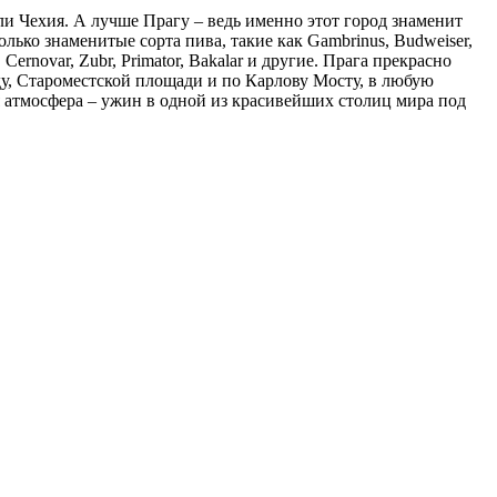
ли Чехия. А лучше Прагу – ведь именно этот город знаменит
ко знаменитые сорта пива, такие как Gambrinus, Budweiser,
ernovar, Zubr, Primator, Bakalar и другие. Прага прекрасно
оду, Староместской площади и по Карлову Мосту, в любую
я атмосфера – ужин в одной из красивейших столиц мира под