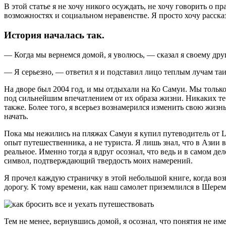
В этой статье я не хочу никого осуждать, не хочу говорить о
возможностях и социальном неравенстве. Я просто хочу расска
История началась так.
— Когда мы вернемся домой, я уволюсь, — сказал я своему друг
— Я серьезно, — ответил я и подставил лицо теплым лучам таи
На дворе был 2004 год, и мы отдыхали на Ко Самуи. Мы тольк
под сильнейшим впечатлением от их образа жизни. Никаких теб
также. Более того, я всерьез вознамерился изменить свою жизнь
начать.
Пока мы нежились на пляжах Самуи я купил путеводитель от Lone
опыт путешественника, а не туриста. Я лишь знал, что в Азии 
реальное. Именно тогда я вдруг осознал, что ведь и в самом д
символ, подтверждающий твердость моих намерений.
Я прочел каждую страничку в этой небольшой книге, когда воз
дорогу. К тому времени, как наш самолет приземлился в Шереме
Тем не менее, вернувшись домой, я осознал, что понятия не им