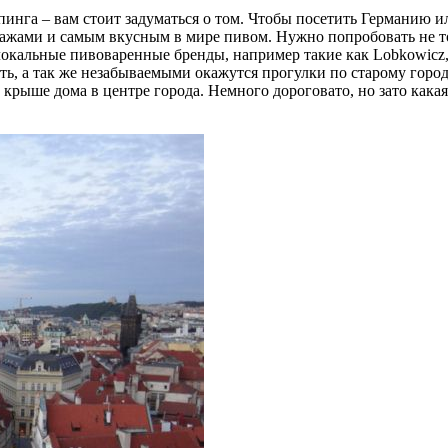
инга – вам стоит задуматься о том. Чтобы посетить Германию и
ами и самым вкусным в мире пивом. Нужно попробовать не толь
 локальные пивоваренные бренды, например такие как Lobkowicz, C
есть, а так же незабываемыми окажутся прогулки по старому гор
крыше дома в центре города. Немного дороговато, но зато кака