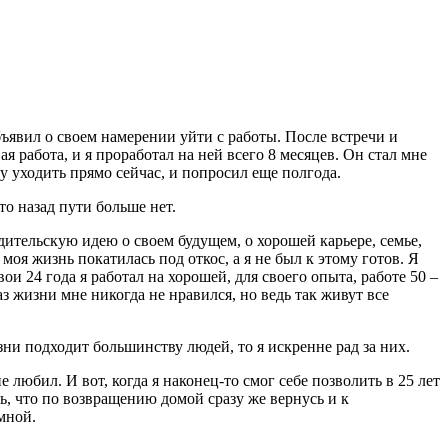
объявил о своем намерении уйти с работы. После встречи и
я работа, и я проработал на ней всего 8 месяцев. Он стал мне
у уходить прямо сейчас, и попросил еще полгода.
то назад пути больше нет.
родительскую идею о своем будущем, о хорошей карьере, семье,
оя жизнь покатилась под откос, а я не был к этому готов. Я
ои 24 года я работал на хорошей, для своего опыта, работе 50 –
 жизни мне никогда не нравился, но ведь так живут все
зни подходит большинству людей, то я искренне рад за них.
 любил. И вот, когда я наконец-то смог себе позволить в 25 лет
ь, что по возвращению домой сразу же вернусь и к
мной.