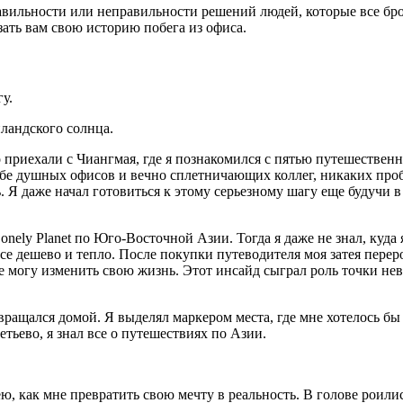
 правильности или неправильности решений людей, которые все б
зать вам свою историю побега из офиса.
у.
ландского солнца.
о приехали с Чиангмая, где я познакомился с пятью путешестве
е душных офисов и вечно сплетничающих коллег, никаких пробок
. Я даже начал готовиться к этому серьезному шагу еще будучи в 
ly Planet по Юго-Восточной Азии. Тогда я даже не знал, куда я 
все дешево и тепло. После покупки путеводителя моя затея пере
еле могу изменить свою жизнь. Этот инсайд сыграл роль точки не
вращался домой. Я выделял маркером места, где мне хотелось б
тьево, я знал все о путешествиях по Азии.
ею, как мне превратить свою мечту в реальность. В голове роили