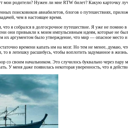
ут мои родители? Нужен ли мне RTW билет? Какую карточку лучш
ленных поисковиков авиабилетов, блогов о путешествиях, прил
адачей, чем в настоящее время.
, что я собрался в долгосрочное путешествие. Я уже не помню в 
ени они привыкли к моим импульсивным идеям, которые не были 
м их аргументом было утверждение, что мир — опасное место и 
остаточно времени капать им на мозг. Но тем не менее, думаю, ч
л, то в лепешку расшибусь, чтобы воплотить задуманное в жизнь.
ор со своим начальником. Это случилось буквально через пару м
ть. У меня даже появилась некоторая уверенность, что я действит