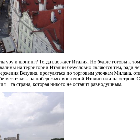
льтуру и шопинг? Тогда вас ждет Италия. Но будьте готовы к том
развалины на территории Италии безусловно являются тем, ради ч
вержения Везувия, прогуляться по торговым улочкам Милана, от
бе местечко – на побережьях восточной Италии или на острове С
ия – та страна, которая никого не оставит равнодушным.