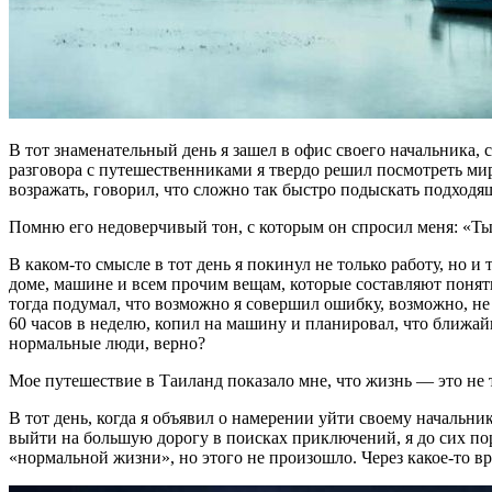
В тот знаменательный день я зашел в офис своего начальника, с
разговора с путешественниками я твердо решил посмотреть мир 
возражать, говорил, что сложно так быстро подыскать подходящ
Помню его недоверчивый тон, с которым он спросил меня: «Ты у
В каком-то смысле в тот день я покинул не только работу, но и
доме, машине и всем прочим вещам, которые составляют понятие
тогда подумал, что возможно я совершил ошибку, возможно, не т
60 часов в неделю, копил на машину и планировал, что ближай
нормальные люди, верно?
Мое путешествие в Таиланд показало мне, что жизнь — это не т
В тот день, когда я объявил о намерении уйти своему начальник
выйти на большую дорогу в поисках приключений, я до сих пор
«нормальной жизни», но этого не произошло. Через какое-то 