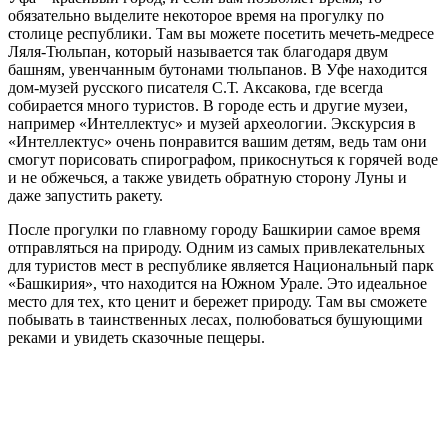
обязательно выделите некоторое время на прогулку по
столице республики. Там вы можете посетить мечеть-медресе
Ляля-Тюльпан, который называется так благодаря двум
башням, увенчанным бутонами тюльпанов. В Уфе находится
дом-музей русского писателя С.Т. Аксакова, где всегда
собирается много туристов. В городе есть и другие музеи,
например «Интеллектус» и музей археологии. Экскурсия в
«Интеллектус» очень понравится вашим детям, ведь там они
смогут порисовать спирографом, прикоснуться к горячей воде
и не обжечься, а также увидеть обратную сторону Луны и
даже запустить ракету.
После прогулки по главному городу Башкирии самое время
отправляться на природу. Одним из самых привлекательных
для туристов мест в республике является Национальный парк
«Башкирия», что находится на Южном Урале. Это идеальное
место для тех, кто ценит и бережет природу. Там вы сможете
побывать в таинственных лесах, полюбоваться бушующими
реками и увидеть сказочные пещеры.