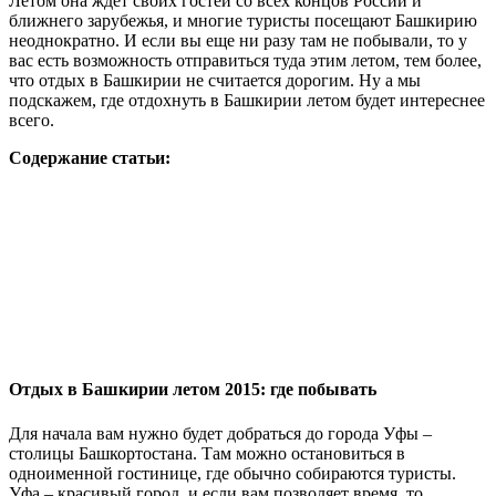
Летом она ждет своих гостей со всех концов России и
ближнего зарубежья, и многие туристы посещают Башкирию
неоднократно. И если вы еще ни разу там не побывали, то у
вас есть возможность отправиться туда этим летом, тем более,
что отдых в Башкирии не считается дорогим. Ну а мы
подскажем, где отдохнуть в Башкирии летом будет интереснее
всего.
Содержание статьи:
Отдых в Башкирии летом 2015: где побывать
Для начала вам нужно будет добраться до города Уфы –
столицы Башкортостана. Там можно остановиться в
одноименной гостинице, где обычно собираются туристы.
Уфа – красивый город, и если вам позволяет время, то