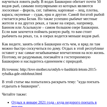
научиться ловить рыбу. В водах Башкирии обитает почти 50
видов рыб, самыми популярными из которых являются
лососевые – форель, сиг, таймень; карповые – лещ, плотва,
карась; окуневые – судак, ерш и другие. Самой богатой рыбой
считается река Белая. Но также успешно рыбачат местные
жители и на других реках, а также на озерах, например,
Банном или Асылыкуле – самом большом озере Башкирии.
Если вам захочется поймать разную рыбу, то вам стоит
рыбачить на реках, т.к. в озерах водится меньше видов рыб.
Как видите, занять себя в Башкирии есть чем, и вряд ли там
можно быстро соскучиться по дому. Отдых в этой республике
оставит у вас самые незабываемые впечатления на всю жизнь.
Поэтому, не раздумывая, поезжайте в гостеприимную
Башкирию и насладитесь единением с природой.
Источник: http://love-mother.ru/otdyh-v-bashkirii-letom-2015-
rybalka-gde-otdohnut.html
В этой статье мы попытались раскрыть тему: "куда поехать
отдыхать в башкирии".
Читайте также:
Отдых в январе 2021 года - куда недорого поехать в
январе