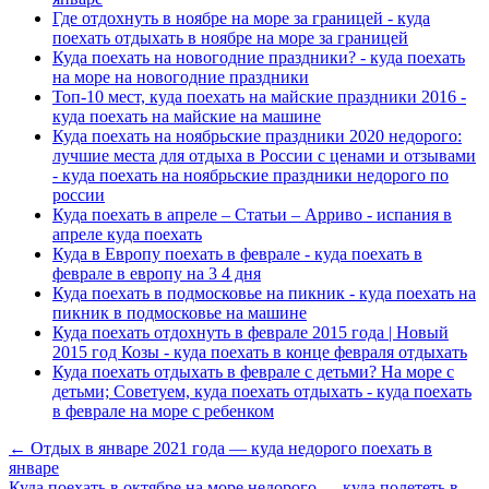
Где отдохнуть в ноябре на море за границей - куда
поехать отдыхать в ноябре на море за границей
Куда поехать на новогодние праздники? - куда поехать
на море на новогодние праздники
Топ-10 мест, куда поехать на майские праздники 2016 -
куда поехать на майские на машине
Куда поехать на ноябрьские праздники 2020 недорого:
лучшие места для отдыха в России с ценами и отзывами
- куда поехать на ноябрьские праздники недорого по
россии
Куда поехать в апреле – Статьи – Арриво - испания в
апреле куда поехать
Куда в Европу поехать в феврале - куда поехать в
феврале в европу на 3 4 дня
Куда поехать в подмосковье на пикник - куда поехать на
пикник в подмосковье на машине
Куда поехать отдохнуть в феврале 2015 года | Новый
2015 год Козы - куда поехать в конце февраля отдыхать
Куда поехать отдыхать в феврале с детьми? На море с
детьми; Советуем, куда поехать отдыхать - куда поехать
в феврале на море с ребенком
← Отдых в январе 2021 года — куда недорого поехать в
январе
Куда поехать в октябре на море недорого — куда полететь в