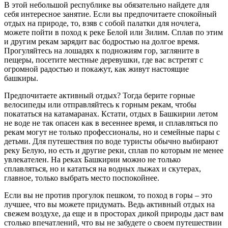
В этой небольшой республике вы обязательно найдете для
себя интересное занятие. Если вы предпочитаете спокойный
отдых на природе, то, взяв с собой палатки для ночлега,
можете пойти в поход к реке Белой или Зилим. Сплав по этим
и другим рекам зарядит вас бодростью на долгое время.
Прогуляйтесь на лошадях к подножиям гор, загляните в
пещеры, посетите местные деревушки, где вас встретят с
огромной радостью и покажут, как живут настоящие
башкиры.
Предпочитаете активный отдых? Тогда берите горные
велосипеды или отправляйтесь к горным рекам, чтобы
покататься на катамаранах. Кстати, отдых в Башкирии летом
не воде не так опасен как в весеннее время, и сплавляться по
рекам могут не только профессионалы, но и семейные пары с
детьми. Для путешествия по воде туристы обычно выбирают
реку Белую, но есть и другие реки, сплав по которым не менее
увлекателен. На реках Башкирии можно не только
сплавляться, но и кататься на водных лыжах и скутерах,
главное, только выбрать место поспокойнее.
Если вы не против прогулок пешком, то поход в горы – это
лучшее, что вы можете придумать. Ведь активный отдых на
свежем воздухе, да еще и в просторах дикой природы даст вам
столько впечатлений, что вы не забудете о своем путешествии