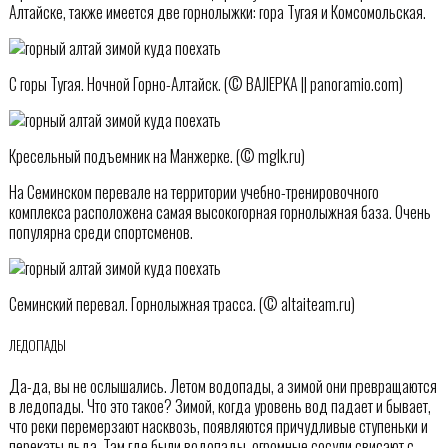
Алтайске, также имеется две горнолыжки: гора Тугая и Комсомольская.
С горы Тугая. Ночной Горно-Алтайск. (© BAJIEPKA || panoramio.com)
Кресельный подъемник на Манжерке. (© mglk.ru)
На Семинском перевале на территории учебно-тренировочного
комплекса расположена самая высокогорная горнолыжная база. Очень
популярна среди спортсменов.
Семинский перевал. Горнолыжная трасса. (© altaiteam.ru)
ЛЕДОПАДЫ
Да-да, вы не ослышались. Летом водопады, а зимой они превращаются
в ледопады. Что это такое? Зимой, когда уровень вод падает и бывает,
что реки перемерзают насквозь, появляются причудливые ступеньки и
перекаты льда. Там где были водопады, огромные сосули свисают с