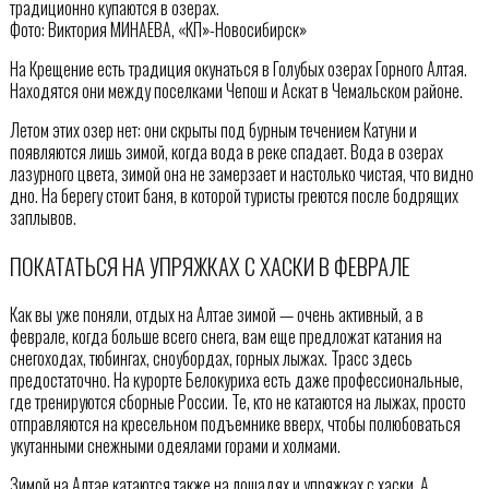
традиционно купаются в озерах.
Фото: Виктория МИНАЕВА, «КП»-Новосибирск»
На Крещение есть традиция окунаться в Голубых озерах Горного Алтая.
Находятся они между поселками Чепош и Аскат в Чемальском районе.
Летом этих озер нет: они скрыты под бурным течением Катуни и
появляются лишь зимой, когда вода в реке спадает. Вода в озерах
лазурного цвета, зимой она не замерзает и настолько чистая, что видно
дно. На берегу стоит баня, в которой туристы греются после бодрящих
заплывов.
ПОКАТАТЬСЯ НА УПРЯЖКАХ С ХАСКИ В ФЕВРАЛЕ
Как вы уже поняли, отдых на Алтае зимой — очень активный, а в
феврале, когда больше всего снега, вам еще предложат катания на
снегоходах, тюбингах, сноубордах, горных лыжах. Трасс здесь
предостаточно. На курорте Белокуриха есть даже профессиональные,
где тренируются сборные России. Те, кто не катаются на лыжах, просто
отправляются на кресельном подъемнике вверх, чтобы полюбоваться
укутанными снежными одеялами горами и холмами.
Зимой на Алтае катаются также на лошадях и упряжках с хаски. А