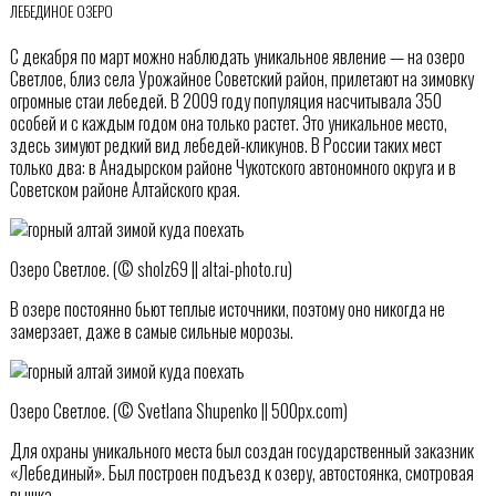
ЛЕБЕДИНОЕ ОЗЕРО
С декабря по март можно наблюдать уникальное явление — на озеро
Светлое, близ села Урожайное Советский район, прилетают на зимовку
огромные стаи лебедей. В 2009 году популяция насчитывала 350
особей и с каждым годом она только растет. Это уникальное место,
здесь зимуют редкий вид лебедей-кликунов. В России таких мест
только два: в Анадырском районе Чукотского автономного округа и в
Советском районе Алтайского края.
Озеро Светлое. (© sholz69 || altai-photo.ru)
В озере постоянно бьют теплые источники, поэтому оно никогда не
замерзает, даже в самые сильные морозы.
Озеро Светлое. (© Svetlana Shupenko || 500px.com)
Для охраны уникального места был создан государственный заказник
«Лебединый». Был построен подъезд к озеру, автостоянка, смотровая
вышка.