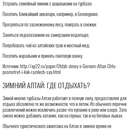
Устроить семейный пикник с шашлыками на турбазе;
Посетить ближайший аквапарк, например, в Белокурихе;
Прогуляться по заснеженному лесу, поиграть в снежки;
Заняться ледолазанием на замерзшем водопаде;
Попробовать чай из алтайских трав и местный мед;
Посетить маральник и принять пантовую ванну.
Источник: http://ap22.ru/paper/Otdyh-zimoy-v-Gornom-Altae-Chto-
posmotret-i-kak-razvlech-sya.html
ЗИМНИЙ АЛТАЙ: ГДЕ ОТДЫХАТЬ?
Зимой многие турбазы Алтая работают в полную силу, предоставляя для
отдыха абсолютно те же возможности, что и летом. Из обычного перечня
развлечений можно исключить разве что купание в реке или озере. Зато
смело можно добавить катание, как на горных, так и на беговых лыжах.
Обычного туристического ажиотажа на Алтае в зимнее время не