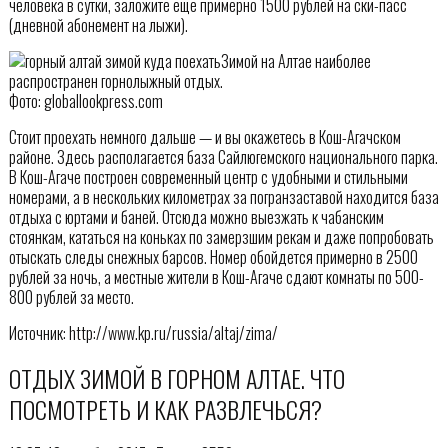
человека в сутки, заложите еще примерно 1500 рублей на ски-пасс
(дневной абонемент на лыжи).
Зимой на Алтае наиболее
распространен горнолыжный отдых.
Фото: globallookpress.com
Стоит проехать немного дальше — и вы окажетесь в Кош-Агачском
районе. Здесь располагается база Сайлюгемского национального парка.
В Кош-Агаче построен современный центр с удобными и стильными
номерами, а в нескольких километрах за погранзаставой находится база
отдыха с юртами и баней. Отсюда можно выезжать к чабанским
стоянкам, кататься на коньках по замерзшим рекам и даже попробовать
отыскать следы снежных барсов. Номер обойдется примерно в 2500
рублей за ночь, а местные жители в Кош-Агаче сдают комнаты по 500-
800 рублей за место.
Источник: http://www.kp.ru/russia/altaj/zima/
ОТДЫХ ЗИМОЙ В ГОРНОМ АЛТАЕ. ЧТО
ПОСМОТРЕТЬ И КАК РАЗВЛЕЧЬСЯ?