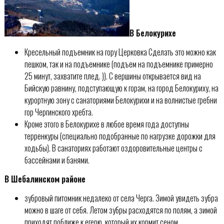
В Белокурихе
Кресельный подъемник на гору Церковка Сделать это можно как
пешком, так и на подъемнике (подъем на подъемнике примерно
25 минут, захватите плед. )). С вершины открывается вид на
Бийскую равнину, подступающую к горам, на город Белокуриху, на
курортную зону с санаториями Белокурихи и на волнистые гребни
гор Чергинского хребта.
Кроме этого в Белокурихе в любое время года доступны
терренкуры (специально подобранные по нагрузке дорожки для
ходьбы). В санаториях работают оздоровительные центры с
бассейнами и банями.
В Шебалинском районе
зубровый питомник недалеко от села Черга. Зимой увидеть зубра
можно в шаге от себя. Летом зубры расходятся по полям, а зимой
приходят поближе к егерю, который их кормит сеном,