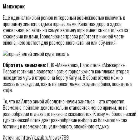
Манжерок
Еще один алтайский регион интересный возможностью включить в
программу зимнего отдыха горные лыжи. Канатная дорога здесь
кресельная, но ехать на самую вершину горы имеет смысл только за
красивыми видами. Горнолыжная трасса работает в нижней части
склона, чего хватает для размеренного катания или обучения.
Обратить внимание:
ГЛК «Манжерок», Парк-отель «Манжерок».
Первая гостиница является частью горнолыжного комплекса, вторая
находится чуть в стороне на берегу Катуни. В обоих отелях можно
заказать экскурсии, взять напрокат лыжи, сходить в баню, посидеть в
кафе.
То, что на Алтае зимой абсолютно нечем заняться – это стереотип.
Возможно, пейзажи действительно становятся менее яркими, но на
разнообразии отдыха это никак не сказывается. К тому же более низкий
туристический поток даёт разнообразие выбора из большого числа
гостиниц и возможность уединённого, спокойного отдыха.
Источник: http://kuzuk.ru/news/799