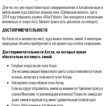
Для тех, кто уже переступил порог совершеннолетия, в Алтайском крае в
любое время года работает игорная зона «Сибирская монета», где в
2014 году открылось казино «Altai Palace». Оно находится в нескольких
километрах от озера Ая (с Айского тракта есть указатель на поворот).
ДОСТОПРИМЕЧАТЕЛЬНОСТИ
На Алтае есть множество мест, куда можно поехать зимой. А некоторые
природные объекты приобретают в это время года особое очарование.
Достопримечательности Алтая, на которые нужно
обязательно взглянуть зимой
:
Голубые озера возле села Аскат.
Эти незамерзающие бирюзового цвета озера появляются только
осенью, летом же в этом месте течет Катунь.
Гейзеровое озеро вблизи села Акташ.
Если вы вдруг отправитесь зимой на машине по Чуйскому тракту в
строну Монголии, то рекомендуем взглянуть! Озеро не замерзает
даже зимой и круглый год имеет удивительный голубой цвет.
Озеро Лебединное в Алтайском крае.