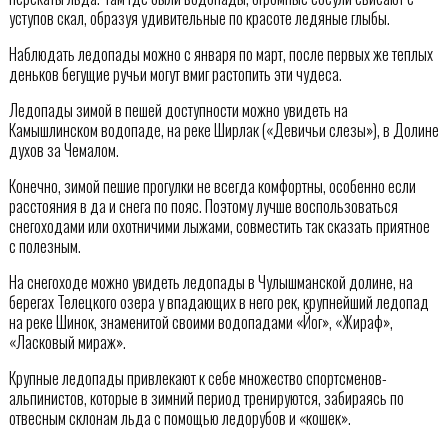
уступов скал, образуя удивительные по красоте ледяные глыбы.
Наблюдать ледопады можно с января по март, после первых же теплых
деньков бегущие ручьи могут вмиг растопить эти чудеса.
Ледопады зимой в пешей доступности можно увидеть на
Камышлинском водопаде, на реке Ширлак («Девичьи слезы»), в Долине
духов за Чемалом.
Конечно, зимой пешие прогулки не всегда комфортны, особенно если
расстояния в да и снега по пояс. Поэтому лучше воспользоваться
снегоходами или охотничими лыжами, совместить так сказать приятное
с полезным.
На снегоходе можно увидеть ледопады в Чулышманской долине, на
берегах Телецкого озера у впадающих в него рек, крупнейший ледопад
на реке Шинок, знаменитой своими водопадами «Йог», «Жираф»,
«Ласковый мираж».
Крупные ледопады привлекают к себе множество спортсменов-
альпинистов, которые в зимний период тренируются, забираясь по
отвесным склонам льда с помощью ледорубов и «кошек».