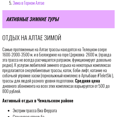
Зима в Горном Алтае
АКТИВНЫЕ ЗИМНИЕ ТУРЫ
ОТДЫХ НА АЛТАЕ ЗИМОЙ
Самые протяженные на Алтае трассы находятся на Телецком озере 
1600-2000-3500 м. и в Белокурихе на горе Церковка  2600 м. (правда
эта трасса не всегда расчищается ратраком, функционирует довольно
редко). К услугам любителей зимнего отдыха на некоторых комплексах
предлагаются сноутюбинговые трассы, каток, бэби-лифт, катание на
собачьей упряжке хаски (горнолыжный комплекс в Артыбаше #TeletSki ),
трассы для людей разного уровня подготовки.
Средняя цена
дневного абонемента на всех этих комплексах варьируется от 500 до
800 рублей.
Активный отдых в Чемальском районе
Экстрим трасса Виа Феррата
Стендовая стрельба