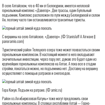
В селе Алтайском, что в 40 км от Белокурихи, имеется неплохой
горнолыжный комплекс «Давегор». Две трассы, один бугельный
подъемник. Комплекс расположен по пути между Белокурихой и селом
Ая, поэтому часто там останавливаются транзитные туристы.
С вершины на село Алтайское. «Давегор». (© Stanislaff A Airwave ||
panoramio.com)
Туристический район Телецкого озера тоже может похвастаться своим
горнолыжным комплексом. В настоящий момент в него вкладывают
значительные инвестиции, через пару лет, думаю это будет один из
крупнейших горнолыжных комплексов на Алтае. А пока все в стадии
стройки, покататься можно, но подъемника нет. Доставку на вершину
осуществляют с помощью ратраков и снегоходов.
Гора Кокуя. Подъем на ратраке. (© amic.ru)
Район оз.Ая иБирюзовая Катунь» тоже могут предложить свои
горнолыжные комплексы. В столице республики Алтай — Горно-