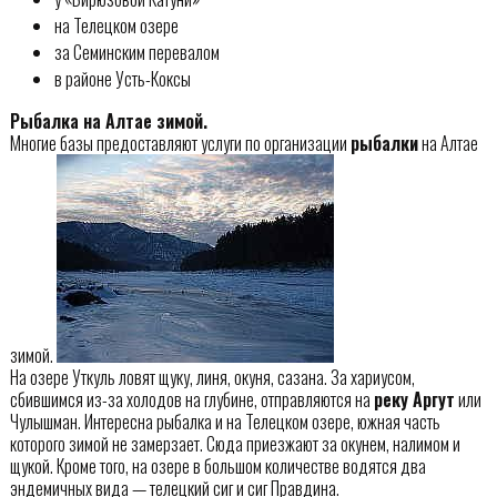
на Телецком озере
за Семинским перевалом
в районе Усть-Коксы
Рыбалка на Алтае зимой.
Многие базы предоставляют услуги по организации
рыбалки
на Алтае
зимой.
На озере Уткуль ловят щуку, линя, окуня, сазана. За хариусом,
сбившимся из-за холодов на глубине, отправляются на
реку Аргут
или
Чулышман. Интересна рыбалка и на Телецком озере, южная часть
которого зимой не замерзает. Сюда приезжают за окунем, налимом и
щукой. Кроме того, на озере в большом количестве водятся два
эндемичных вида — телецкий сиг и сиг Правдина.