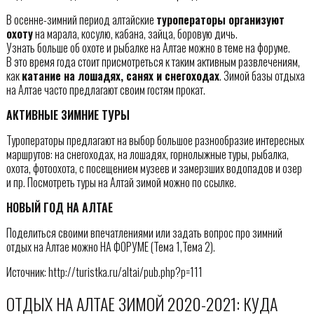
В осенне-зимний период алтайские
туроператоры организуют
охоту
на марала, косулю, кабана, зайца, боровую дичь.
Узнать больше об охоте и рыбалке на Алтае можно в теме на форуме.
В это время года стоит присмотреться к таким активным развлечениям,
как
катание на лошадях, санях и снегоходах
. Зимой базы отдыха
на Алтае часто предлагают своим гостям прокат.
АКТИВНЫЕ ЗИМНИЕ ТУРЫ
Туроператоры предлагают на выбор большое разнообразие интересных
маршрутов: на снегоходах, на лошадях, горнолыжные туры, рыбалка,
охота, фотоохота, с посещением музеев и замерзших водопадов и озер
и пр. Посмотреть туры на Алтай зимой можно по ссылке.
НОВЫЙ ГОД НА АЛТАЕ
Поделиться своими впечатлениями или задать вопрос про зимний
отдых на Алтае можно НА ФОРУМЕ (Тема 1,Тема 2).
Источник: http://turistka.ru/altai/pub.php?p=111
ОТДЫХ НА АЛТАЕ ЗИМОЙ 2020-2021: КУДА