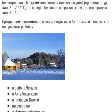
безветренная с большим количеством солнечных дней (ср. температура
зимой -12-14°С), на севере Телецкого озера  снежная (ср. температура
зимой -14°С).
Предлагаем ознакомиться с базами отдыха на Алтае зимой в списках по
популярным районам:
в районе Чемала
в Алтайском крае
в низовьях Катуни
на озере Ая
у «Бирюзовой Катуни»