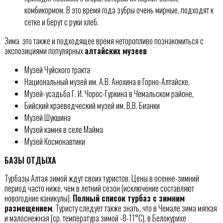
комбикормом. В это время года зубры очень мирные, подходят к
сетке и берут с руки хлеб.
Зима  это также и подходящее время неторопливо познакомиться с
экспозициями популярных
алтайских музеев
Музей Чуйского тракта
Национальный музей им. А.В. Анохина в Горно-Алтайске,
Музей-усадьба Г. И. Чорос-Гуркина в Чемальском районе,
Бийский краеведческий музей им. В.В. Бианки
Музей Шукшина
Музей камня в селе Майма
Музей Космонавтики
БАЗЫ ОТДЫХА
Турбазы Алтая зимой ждут своих туристов. Цены в осенне-зимний
период часто ниже, чем в летний сезон (исключение составляют
новогодние каникулы).
Полный список турбаз с зимним
размещением
. Туристу следует также знать, что в Чемале зима мягкая
и малоснежная (ср. температура зимой -8-11°С), в Белокурихе 