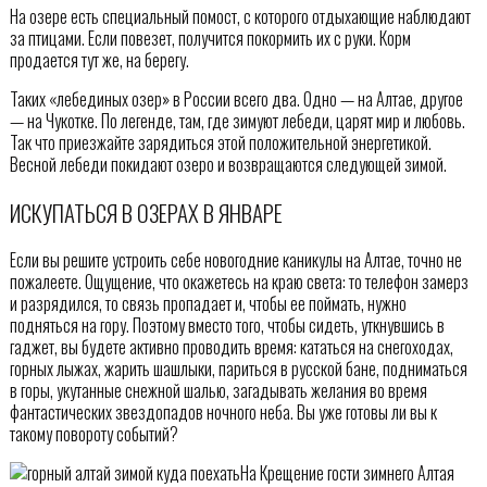
На озере есть специальный помост, с которого отдыхающие наблюдают
за птицами. Если повезет, получится покормить их с руки. Корм
продается тут же, на берегу.
Таких «лебединых озер» в России всего два. Одно — на Алтае, другое
— на Чукотке. По легенде, там, где зимуют лебеди, царят мир и любовь.
Так что приезжайте зарядиться этой положительной энергетикой.
Весной лебеди покидают озеро и возвращаются следующей зимой.
ИСКУПАТЬСЯ В ОЗЕРАХ В ЯНВАРЕ
Если вы решите устроить себе новогодние каникулы на Алтае, точно не
пожалеете. Ощущение, что окажетесь на краю света: то телефон замерз
и разрядился, то связь пропадает и, чтобы ее поймать, нужно
подняться на гору. Поэтому вместо того, чтобы сидеть, уткнувшись в
гаджет, вы будете активно проводить время: кататься на снегоходах,
горных лыжах, жарить шашлыки, париться в русской бане, подниматься
в горы, укутанные снежной шалью, загадывать желания во время
фантастических звездопадов ночного неба. Вы уже готовы ли вы к
такому повороту событий?
На Крещение гости зимнего Алтая