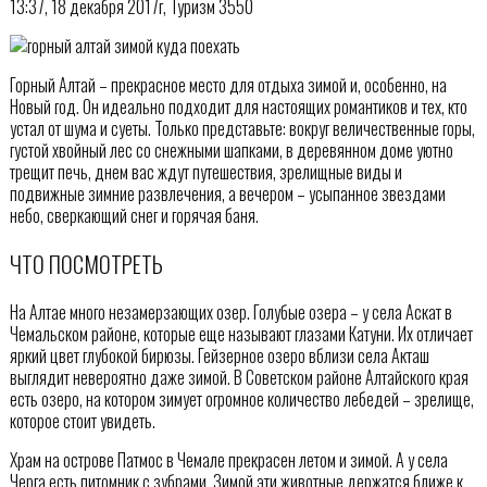
13:37, 18 декабря 2017г, Туризм 3550
Горный Алтай – прекрасное место для отдыха зимой и, особенно, на
Новый год. Он идеально подходит для настоящих романтиков и тех, кто
устал от шума и суеты. Только представьте: вокруг величественные горы,
густой хвойный лес со снежными шапками, в деревянном доме уютно
трещит печь, днем вас ждут путешествия, зрелищные виды и
подвижные зимние развлечения, а вечером – усыпанное звездами
небо, сверкающий снег и горячая баня.
ЧТО ПОСМОТРЕТЬ
На Алтае много незамерзающих озер. Голубые озера – у села Аскат в
Чемальском районе, которые еще называют глазами Катуни. Их отличает
яркий цвет глубокой бирюзы. Гейзерное озеро вблизи села Акташ
выглядит невероятно даже зимой. В Советском районе Алтайского края
есть озеро, на котором зимует огромное количество лебедей – зрелище,
которое стоит увидеть.
Храм на острове Патмос в Чемале прекрасен летом и зимой. А у села
Черга есть питомник с зубрами. Зимой эти животные держатся ближе к