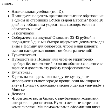
типов:
Национальная учебная (тип D).
Планируете получить престижное высшее образование
в одном из старейших ВУЗов старой Европы? Всего 20
дней и учебная виза украсит ваш паспорт, если вы
обратитесь к нам!
За покупками .
Собираетесь на закупы? Отложите 35-45 рублей и
подождите 3 дня: мы быстро оформляем документы для
визы в Польшу для белорусов, чтобы наши клиенты
смогли насладиться шопингом без ограничений!
Туристическая .
Путешествие в Польшу или через ее территорию
пройдет без осложнений, если позаботиться о шенгене
заранее и доверить эту работу профессионалам.
Культурная .
Ездить на концерты или на другие культурные
мероприятия станет гораздо проще, если вы откроете
визу в Польшу с помощью визового центра visavisa.by в
Минске.
Деловая .
Чтобы легко вести бизнес с зарубежными коллегами,
интернета недостаточно. Нужны деловые встречи и
командировки. Мы поможем вам в оформлении визы