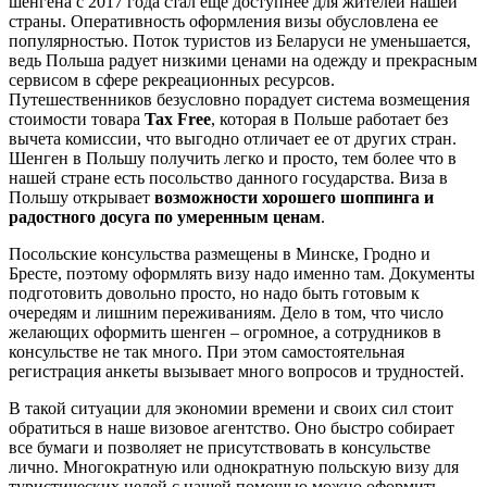
шенгена с 2017 года стал еще доступнее для жителей нашей
страны. Оперативность оформления визы обусловлена ее
популярностью. Поток туристов из Беларуси не уменьшается,
ведь Польша радует низкими ценами на одежду и прекрасным
сервисом в сфере рекреационных ресурсов.
Путешественников безусловно порадует система возмещения
стоимости товара
Tax Free
, которая в Польше работает без
вычета комиссии, что выгодно отличает ее от других стран.
Шенген в Польшу получить легко и просто, тем более что в
нашей стране есть посольство данного государства. Виза в
Польшу открывает
возможности хорошего шоппинга и
радостного досуга по умеренным ценам
.
Посольские консульства размещены в Минске, Гродно и
Бресте, поэтому оформлять визу надо именно там. Документы
подготовить довольно просто, но надо быть готовым к
очередям и лишним переживаниям. Дело в том, что число
желающих оформить шенген – огромное, а сотрудников в
консульстве не так много. При этом самостоятельная
регистрация анкеты вызывает много вопросов и трудностей.
В такой ситуации для экономии времени и своих сил стоит
обратиться в наше визовое агентство. Оно быстро собирает
все бумаги и позволяет не присутствовать в консульстве
лично. Многократную или однократную польскую визу для
туристических целей с нашей помощью можно оформить