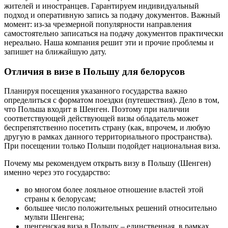
жителей и иностранцев. Гарантируем индивидуальный
подход и оперативную запись за подачу документов. Важный
момент: из-за чрезмерной популярности направления
самостоятельно записаться на подачу документов практически
нереально. Наша компания решит эти и прочие проблемы и
запишет на ближайшую дату.
Отличия в визе в Польшу для белорусов
Планируя посещения указанного государства важно
определиться с форматом поездки (путешествия). Дело в том,
что Польша входит в Шенген. Поэтому при наличии
соответствующей действующей визы обладатель может
беспрепятственно посетить страну (как, впрочем, и любую
другую в рамках данного территориального пространства).
При посещении только Польши подойдет национальная виза.
Почему мы рекомендуем открыть визу в Польшу (Шенген)
именно через это государство:
во многом более лояльное отношение властей этой
страны к белорусам;
большее число положительных решений относительно
мульти Шенгена;
шенгенская виза в Польшу – единственная, в рамках