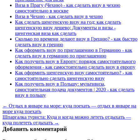
Виза в Прагу (Чехию) - как сделать визу в чехию
самостоятельно в москве
Виза в Чехию - как сделать визу в чехию
Как сделать шенгенскую визу на год; как сделать
шенгенскую визу дешево; Документы и визы -
шенгенская виза как сделать
Сколько по времени делают визу в Грецию? - как быстро
сделать визу в грецию
Как оформить визу по приглашению в Германию - как
сделать визу в германию по приглашению
Как получить визу в Европу: порядок самостоятельного
оформления - как самостоятельно сделать визу в европу
Как оформить шенгенскую визу самостоятельно? - как
самостоятельно сделать шенгенскую визу
Как получить визу в Польшу: мультивиза,
самостоятельная подача документов | 2020 - как сделать
визу в польшу
← Отдых в январе на море: куда поехать — отдых в январе на
море куда поехать
Шпаргалка туриста: Куда и когда можно лететь отдыхать —
куда полететь отдыхать →
Добавить комментарий