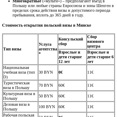
Многократные
(«мульти») – предполагают въезд в
Польшу или любые страны Евросоюза и зоны Шенген в
пределах срока действия визы и допустимого периода
пребывания, вплоть до 365 дней в году.
Стоимость открытия польской визы в Минске
Сбор
Консульский
визового
сбор
Услуга
центра
Тип визы
агентства
Взрослые и
Взрослые и
*
дети старше
дети старше 6
12 лет
лет
Национальная
учебная виза (тип
30 BYN
0€
11€
D)
Туристическая
70 BYN
60€
11€
виза в Польшу
Культурная виза в
50 BYN
60€
11€
Польшу
Деловая виза в
100 BYN
60€
11€
Польшу
Рабочая польская