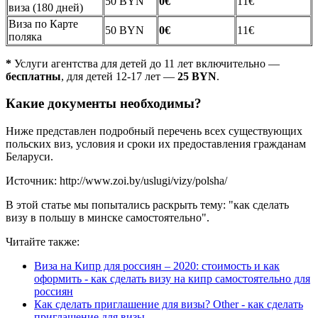
50 BYN
0€
11€
виза (180 дней)
Виза по Карте
50 BYN
0€
11€
поляка
*
Услуги агентства для детей до 11 лет включительно —
бесплатны
, для детей 12-17 лет —
25 BYN
.
Какие документы необходимы?
Ниже представлен подробный перечень всех существующих
польских виз, условия и сроки их предоставления гражданам
Беларуси.
Источник: http://www.zoi.by/uslugi/vizy/polsha/
В этой статье мы попытались раскрыть тему: "как сделать
визу в польшу в минске самостоятельно".
Читайте также:
Виза на Кипр для россиян – 2020: стоимость и как
оформить - как сделать визу на кипр самостоятельно для
россиян
Как сделать приглашение для визы? Other - как сделать
приглашение для визы