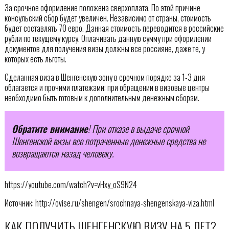
За срочное оформление положена сверхоплата. По этой причине
консульский сбор будет увеличен. Независимо от страны, стоимость
будет составлять 70 евро. Данная стоимость переводится в российские
рубли по текущему курсу. Оплачивать данную сумму при оформлении
документов для получения визы должны все россияне, даже те, у
которых есть льготы.
Сделанная виза в Шенгенскую зону в срочном порядке за 1-3 дня
облагается и прочими платежами: при обращении в визовые центры
необходимо быть готовым к дополнительным денежным сборам.
Обратите внимание
! При отказе в выдаче срочной
Шенгенской визы все потраченные денежные средства не
возвращаются назад человеку.
https://youtube.com/watch?v=vHxy_oS9N24
Источник: http://ovise.ru/shengen/srochnaya-shengenskaya-viza.html
КАК ПОЛУЧИТЬ ШЕНГЕНСКУЮ ВИЗУ НА 5 ЛЕТ?