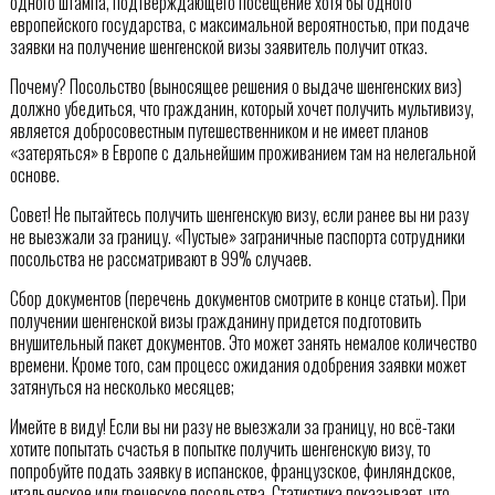
одного штампа, подтверждающего посещение хотя бы одного
европейского государства, с максимальной вероятностью, при подаче
заявки на получение шенгенской визы заявитель получит отказ.
Почему? Посольство (выносящее решения о выдаче шенгенских виз)
должно убедиться, что гражданин, который хочет получить мультивизу,
является добросовестным путешественником и не имеет планов
«затеряться» в Европе с дальнейшим проживанием там на нелегальной
основе.
Совет! Не пытайтесь получить шенгенскую визу, если ранее вы ни разу
не выезжали за границу. «Пустые» заграничные паспорта сотрудники
посольства не рассматривают в 99% случаев.
Сбор документов (перечень документов смотрите в конце статьи). При
получении шенгенской визы гражданину придется подготовить
внушительный пакет документов. Это может занять немалое количество
времени. Кроме того, сам процесс ожидания одобрения заявки может
затянуться на несколько месяцев;
Имейте в виду! Если вы ни разу не выезжали за границу, но всё-таки
хотите попытать счастья в попытке получить шенгенскую визу, то
попробуйте подать заявку в испанское, французское, финляндское,
итальянское или греческое посольства. Статистика показывает, что