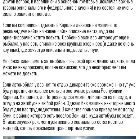
другой вопрос, в Карелии они в основном грунтовые (исключая важные
трассы регионального и федерального значения) и их состояние очень
сильно зависит от погоды.
Если вы собрались отдыхать в Карелии дикарем на машине, то
рекомендуем найти на нашем сайте описание места, куда вы
ориентировочно хотите поехать. Особенно если вас интересует еще и
рыбалка, у нас есть описание всех крупных озер и рек (и даже не очень
крупных), где зачастую описаны и подъездные пути.
Не обязательно иметь автомобиль с высокой проходимостью, хотя, если
у вас не внедорожник, вполне возможно, что до некоторых мест вы
можете не доехать.
Если автомобиля у вас нет, то отдых дикарем также возможен, но тут уже
будут предпочтительнее южные и восточные районы Республики
Карелии. Например, до Петрозаводска можно добраться на поезде, а
оттуда на автобусе в любой район. Однако без машины некоторые места
будут для вас труднодоступны. В качестве примера приведем водопад
Куми, в районе которого есть поселок Войница, куда автобусы не ходят.
В таких случаях рекомендуем искать в социальных сетях местных
жителей, которые оказывают транспортные услуги.