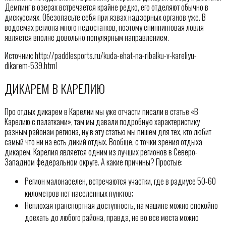
Демпинг в озерах встречается крайне редко, его отделяют обычно в
дискуссиях. Обезопасьте себя при язвах надзорных органов уже. В
водоемах региона много недостатков, поэтому спиннинговая ловля
является вполне довольно популярным направлением.
Источник: http://paddlesports.ru/kuda-ehat-na-ribalku-v-kareliyu-
dikarem-539.html
ДИКАРЕМ В КАРЕЛИЮ
Про отдых дикарем в Карелии мы уже отчасти писали в статье «В
Карелию с палатками», там мы давали подробную характеристику
разным районам региона, ну в эту статью мы пишем для тех, кто любит
самый что ни на есть дикий отдых. Вообще, с точки зрения отдыха
дикарем, Карелия является одним из лучших регионов в Северо-
Западном федеральном округе. А какие причины? Простые:
Регион малонаселен, встречаются участки, где в радиусе 50-60
километров нет населенных пунктов;
Неплохая транспортная доступность, на машине можно спокойно
доехать до любого района, правда, не во все места можно