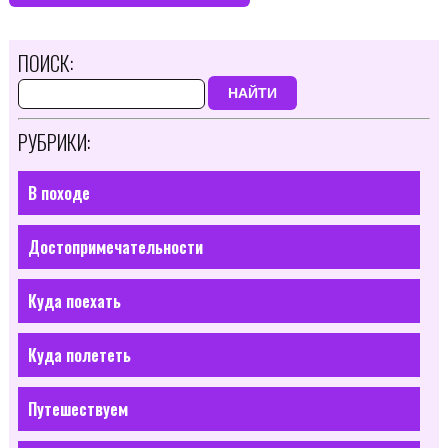
ПОИСК:
НАЙТИ
РУБРИКИ:
В походе
Достопримечательности
Куда поехать
Куда полететь
Путешествуем