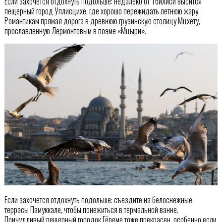
Если захочется отдохнуть подольше: недалеко от Тбилиси высится
пещерный город Уплисцихе, где хорошо пережидать летнюю жару.
Романтикам прямая дорога в древнюю грузинскую столицу Мцхету,
прославленную Лермонтовым в поэме «Мцыри».
Если захочется отдохнуть подольше: съездите на белоснежные
террасы Памуккале, чтобы понежиться в термальной ванне.
Причудливый пещерный городок Гёреме тоже прекрасен, особенно если