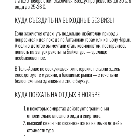
Ланке в ноябре стоит сказочная. Воздух прогревается до 30 С, а
вода до 25-26 С.
КУДА СЪЕЗДИТЬ НА ВЫХОДНЫЕ БЕЗ ВИЗЫ
Если захочется отдохнуть подольше: любителям природы
понравится идея похода по Алтайским горам или каньону Чарын.
А если в детстве вы мечтали стать космонавтом, постарайтесь
попасть на запуск ракеты на Байконуре — зрелище
необыкновенное.
В Тель-Авиве не соскучишься: хипстерские пекарни здесь
соседствуют с музеями, а блошиные рынки — с точеными
белоснежными зданиями в стиле баухаус.
КУДА ПОЕХАТЬ НА ОТДЫХ В НОЯБРЕ
в некоторых эмиратах действуют ограничения
относительно внешнего вида и спиртного.
высокий сезон, что сказывается на наплыве людей и
стоимости тура;