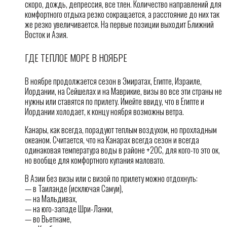
скоро, дождь, депрессия, все тлен. Количество направлений для
комфортного отдыха резко сокращается, а расстояние до них так
же резко увеличивается. На первые позиции выходит Ближний
Восток и Азия.
ГДЕ ТЕПЛОЕ МОРЕ В НОЯБРЕ
В ноябре продолжается сезон в Эмиратах, Египте, Израиле,
Иордании, на Сейшелах и на Маврикие, визы во все эти страны не
нужны или ставятся по прилету. Имейте ввиду, что в Египте и
Иордании холодает, к концу ноября возможны ветра.
Канары, как всегда, порадуют теплым воздухом, но прохладным
океаном. Считается, что на Канарах всегда сезон и всегда
одинаковая температура воды в районе +20С, для кого-то это ок,
но вообще для комфортного купания маловато.
В Азии без визы или с визой по прилету можно отдохнуть:
— в Таиланде (исключая Самуи),
— на Мальдивах,
— на юго-западе Шри-Ланки,
— во Вьетнаме,