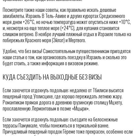
Посмотрите также наши советы, как правильно искать дешевые
авиабилеты. Израиль В Тель-Авиве и других курортах Средиземного
моря днем +26°С, но ночью температура может опуститься ниже +10°С,
и, несмотря на еще теплое море (+24°С), для купания становится
слишком ветрено. В ноябре лучший пляжный отдых в Израиле только на
побережьях Красного моря (Эйлат) и Мертвого.
Удобно, что без визы! Самостоятельным путешественникам пригодятся
наши статьи о том, как организовать поездку в Израиль и сколько это
будет стоить, а также информация о визовом режиме.
КУДА СЪЕЗДИТЬ НА ВЫХОДНЫЕ БЕЗ ВИЗЫ
Если захочется отдохнуть подольше: недалеко от Тбилиси высится
пещерный город Уплисцихе, где хорошо пережидать летнюю жару.
Романтикам прямая дорога в древнюю грузинскую столицу Мцхету,
прославленную Лермонтовым в поэме «Мцыри».
Если захочется отдохнуть подольше: съездите на белоснежные
террасы Памуккале, чтобы понежиться в термальной ванне.
Причудливый пещерный городок Гёреме тоже прекрасен, особенно если