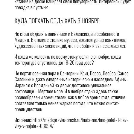
катание на доске набирает свою популярность. Интересной будет
поездка в пустыню.
КУДА ПОЕХАТЬ ОТДЫХАТЬ В НОЯБРЕ
Не стоит обделять вниманием и Валенсию, и в особенности
Мадрид. В столице столько музеев, архитектурных памятников,
художественных экспозиций, что не обойти и за несколько лет.
И когда же колесить по всему этому, если не в ноябре, когда
температура опустилась до 18-20 градусов?
Не портит осенняя пора и Санторини, Крит, Порос, Лесбос, Самос,
Салоники и даже умудренные историческим наследием Афины.
Израилю с Иорданией на двоих досталось уникальное
сокровище – Мертвое море. И в ноябре отдых здесь также
разнообразен и замечателен, как в любое время года, отличие
составляет только менее жаркая погода, что можно считать
преимуществом.
Источник: http://medspravku-omsk.ru/kuda-mozhno-poletet-bez-
vizy-v-nojabre-63094/