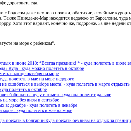
афе дороговата еда.
и с Родосом даже немного похожи, оба тихие, семейные курорты
. Также Пинеда-де-Мар находится недалеко от Барселоны, туда 
ру. Хотя этот вариант, конечно же, подороже. За две недели от
вгусте на море с ребенком".
тдых в июне 2018; *Всегда праздник! * - куда полететь в июле з
да? Куда - куда можно полететь в октябре
ететь в конце октября на море
куда полететь в мае на море недорого
не ошибиться в выборе места! - куда полететь в марте отдыхать
куда полететь в октябре
олет бабочки на лугу и отметь куда она полетит дальше
ть на море без визы в сентябре
х в; декабре - куда полететь в декабре
 море - куда полететь в мае на море
да поехать в болгарии
Куда поехать без визы на отдых за грани