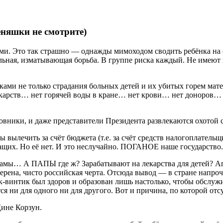
еняшки не смотрите)
ами. Это так страшно — однажды мимоходом сводить ребёнка на
ьная, изматывающая борьба. В группе риска каждый. Не имеют зн
ками не только страдания больных детей и их убитых горем мате
 лекарств… нет горячей воды в кране… нет крови… нет доноров
овники, и даже представители Президента развлекаются охотой с
ы вылечить за счёт бюджета (т.е. за счёт средств налогоплатель
их. Но её нет. И это неслучайно. ПОГАНОЕ наше государство.((
мы… А ПАПЫ где ж? Зарабатывают на лекарства для детей? Ага,
верена, чисто российская черта. Отсюда вывод — в стране напро
-винтик был здоров и образован лишь настолько, чтобы обслужи
я ни для одного ни для другого. Вот и причина, по которой отсу
ине Корзун.