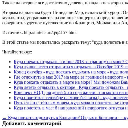
Также на острове все достаточно дешево, правда в некоторых к
Вторым вариантом будет Пинеда-де-Мар, испанский курорт. Он
музыканты, устраиваются различные концерты и представления
совершить чудесное путешествие во Францию, Монако или Андор
Источник: http://turtella.ru/q/q4157.html
В этой статье мы попытались раскрыть тему: "куда полететь в а
Читайте также:
Куда поехать отдыхать в июне 2018 за границу на море? О
Куда лучше всего отправиться отдыхать в Октябре 2019 го
Конец октября - куда поехать отдыхать на море - куда пол
Где отдохнуть в мае 2017 на море за границей недорого - 
Куда поехать отдыхать в марте на море? Мы поможем Вам 
Куда лететь отдыхать в октябре - Куда поехать отдыхать - 
Конспект НОД для детей 5-го года жизни - посмотри на п
Куда полететь в сентябре на море без визы | - куда полете
Пять стран с; тёплым морем, куда можно полететь на; отды
Куда полететь в мае: 6 направлений недорогого отпуска на
← Куда поехать отдохнуть в Болгарии? Отдых в Болгарии — ку
Добавить комментарий