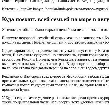
Они — единственая надежда для наших детей. Ведь под ударом
Источник: http://m.baby.ru/popular/kuda-poletet-na-more-v-avguste/
Куда поехать всей семьей на море в авг
Хотелось, чтобы не было жарко и цена была не слишком высок
В августе недорогой семейный отдых можно организовать в Бо
дождливых дней. Перелёт не долгий и достаточно высокий уро
Среди вариантов для проведения отпуска в августе могу Вам 
всего, Вы сможете существенно сэкономить, купив горящую п
аэропортов России. Причем, чем ближе дата вылета, тем меньше
вылетом, что называется, «на завтра». Вторая причина выбор
на то, что страна уже давно перешла на евро, цены здесь держ
Рекомендую Вам среди всех курортов Черногории выбрать Буд
притязательных туристов, а также достаточное количество инт
комнаты в которых сдают сами хозяева. Если Вы прилетели в Ч
проспекта Будвы.
У Будвы еще и самое удачное расположение среди прочих куро
также по центральной части Черногории тоже удобнее начинать