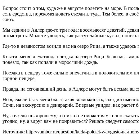
Вопрос стоит о том, куда же в августе полететь на море. В пос
есть средства, порекомендовать съездить туда. Тем более, в сво
союз.
Мы ездили в Адлер где-то три года: восемьдесят девятый, девя
посмотреть. Можете увидеть, как растут чайные кусты, попить 
Где-то в девяностом возили нас на озеро Рица, а также удало
Кстати, меня впечатлила поездка на озеро Рица. Были мы там н
повезло, так как попали в моросящий дождь.
Поездка в пещеру тоже сильно впечатлила в положительном пла
горной пещере.
Правда, на сегодняшний день, в Адлере могут быть весьма высо
Но я, ежели бы у меня была такая возможность, съездил именно 
Сочи, на экскурсию в дендрарий. Впервые увидел, как растёт б
Ну, а ежели по-хорошему, то никто не сможет вам точно сказать
угодно, ну, а вдруг вам не понравиться? Решать следует самост
Источник: http://vamber.ru/question/kuda-poletet-v-avguste-na-more-