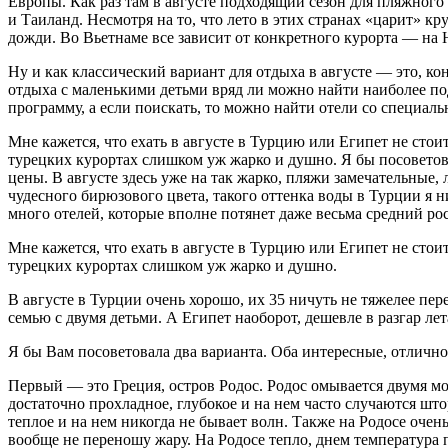
Европы. Как раз там в августе подходящий сезон для пляжного
и Таиланд. Несмотря на то, что лето в этих странах «царит» к
дожди. Во Вьетнаме все зависит от конкретного курорта — на Н
Ну и как классический вариант для отдыха в августе — это, ко
отдыха с маленькими детьми вряд ли можно найти наиболее п
программу, а если поискать, то можно найти отели со специал
Мне кажется, что ехать в августе в Турцию или Египет не стои
турецких курортах слишком уж жарко и душно. Я бы посоветова
цены. В августе здесь уже на так жарко, пляжи замечательные
чудесного бирюзового цвета, такого оттенка воды в Турции я 
много отелей, которые вполне потянет даже весьма средний ро
Мне кажется, что ехать в августе в Турцию или Египет не стои
турецких курортах слишком уж жарко и душно.
В августе в Турции очень хорошо, их 35 ничуть не тяжелее пер
семью с двумя детьми. А Египет наоборот, дешевле в разгар лет
Я бы Вам посоветовала два варианта. Оба интересные, отличн
Первый — это Греция, остров Родос. Родос омывается двумя м
достаточно прохладное, глубокое и на нем часто случаются шт
теплое и на нем никогда не бывает волн. Также на Родосе очен
вообще не переношу жару. На Родосе тепло, днем температура п