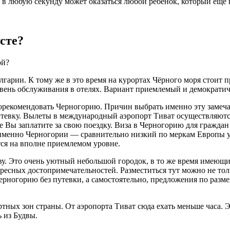
 в любую секунду может оказаться любой ребёнок, который ещё 
усте?
ой?
лгарии. К тому же в это время на курортах Чёрного моря стоит 
вень обслуживания в отелях. Вариант приемлемый и демократич
порекомендовать Черногорию. Причин выбрать именно эту замеча
утевку. Вылеты в международный аэропорт Тиват осуществляютс
 Вы заплатите за свою поездку. Виза в Черногорию для граждан 
а именно Черногории — сравнительно низкий по меркам Европы у
атся на вполне приемлемом уровне.
ву. Это очень уютный небольшой городок, в то же время имеющи
ересных достопримечательностей. Разместиться тут можно не тол
ерногорию без путевки, а самостоятельно, предложения по разм
ртных зон страны. От аэропорта Тиват сюда ехать меньше часа
 из Будвы.