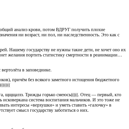
 общий анализ крови, потом ВДРУГ получить плохие
ачения ни возраст, ни пол, ни наследственность. Это как с
рей. Нашему государству не нужны такие дети, не хочет оно их
… нет желания портить статистику смертности в реанимации…
 вертолёта в заповеднике.
щиков), причём без всякого заметного истощения бюджетного
(((((
 щщщаззз. Трижды горько смеюсь(((((. Отец — первый, кто
чь исковеркана система воспитания мальчиков. И это тоже не
вать интересы «верхушки» и уметь ставить «галочку» в
тствует смысл государству заботиться о них.