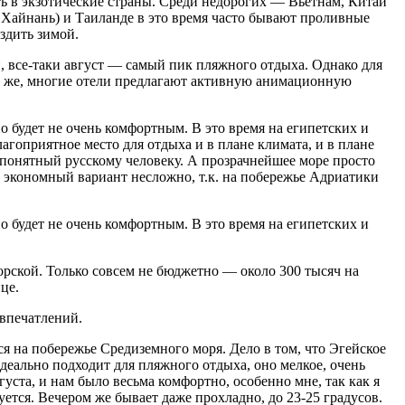
ть в экзотические страны. Среди недорогих — Вьетнам, Китай
ов Хайнань) и Таиланде в это время часто бывают проливные
здить зимой.
ми, все-таки август — самый пик пляжного отдыха. Однако для
му же, многие отели предлагают активную анимационную
но будет не очень комфортным. В это время на египетских и
гоприятное место для отдыха и в плане климата, и в плане
е понятный русскому человеку. А прозрачнейшее море просто
ть экономный вариант несложно, т.к. на побережье Адриатики
но будет не очень комфортным. В это время на египетских и
морской. Только совсем не бюджетно — около 300 тысяч на
це.
 впечатлений.
я на побережье Средиземного моря. Дело в том, что Эгейское
деально подходит для пляжного отдыха, оно мелкое, очень
уста, и нам было весьма комфортно, особенно мне, так как я
уется. Вечером же бывает даже прохладно, до 23-25 градусов.