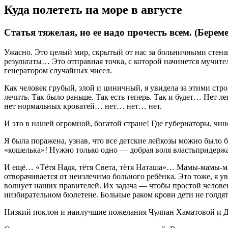
Куда полететь на море в августе
Статья тяжелая, но ее надо прочесть всем. (Берем
Ужасно. Это целый мир, скрытый от нас за больничными стен
результаты… Это отправная точка, с которой начинется мучител
генератором случайных чисел.
Как человек грубый, злой и циничный, я увидела за этими стро
лечить. Так было раньше. Так есть теперь. Так и будет… Нет
нет нормальных кроватей… нет… нет… нет.
И это в нашей огромной, богатой стране! Где губернаторы, чин
Я была поражена, узнав, что все детские лейкозы можно было б
«кошелька»! Нужно только одно — добрая воля властьпридержащ
И ещё… «Тётя Надя, тётя Света, тётя Наташа»… Мамы-мамы-ма
отворачивается от неизлечимо больного ребёнка. Это тоже, я у
волнует наших правителей. Их задача — чтобы простой человек
иизбирательном бюлетене. Больные раком крови дети не голдятс
Низкий поклон и наилучшие пожелания Чулпан Хаматовой и Д