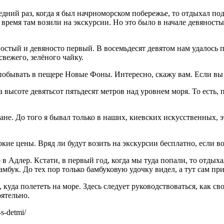
ледний раз, когда я был начрноморском побережье, то отдыхал под
ё время там возили на экскурсии. Но это было в начале девяностых
ностый и девяносто первый. В восемьдесят девятом нам удалось 
свежего, зелёного чайку.
сь побывать в пещере Новые Фоны. Интересно, скажу вам. Если в
а высоте девятьсот пятьдесят метров над уровнем моря. То есть
не. До того я бывал только в наших, киевских искусственных, эт
кие цены. Вряд ли будут возить на экскурсии бесплатно, если во
в Адлер. Кстати, в первый год, когда мы туда попали, то отдыха
амбук. До тех пор только бамбуковую удочку видел, а тут сам п
, куда полететь на море. Здесь следует руководствоваться, как с
оятельно.
s-detmi/