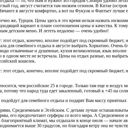
 отдыха — то, что Вам и нужно! Из городов Сибири удобно лета
руглый год, август считается там низким сезоном. В Китае (остр
ячанге в августе комфортно, а вот на Фукуок и Фантьет лучше е
нечно же, Турция. Цены здесь в это время нельзя назвать низки
одходящий вариант в плане соотношения цены и качества. К то
ьным детским меню. И лететь недалеко — очень удобно!
т: этот отдых, конечно, вполне подойдет под скромный бюджет, 
ла для семейного отдыха в августе выбрать Хорватию. Очень бла
, люди отзывчивые и душевные, кухня великолепная, язык вполн
ни в одном месте не встречала. Цены на отдых разные, но выбра
ссийский кошелек.
т: этот отдых, конечно, вполне подойдет под скромный бюджет, 
еносится, чем российские 25 в городе. Только там еще и воздух 
а, потому что народ туда едет закаленный, готовый к +45 на солн
о подойдут для семейного отдыха и подарят Вам массу приятных
орями, Средиземным и Эгейским. С детьми лучше останавливатьс
ормы, его предпочитают серферы со всего мира. А Средиземное и
ь благоприятный климат, мы отдыхали в конце июля — начале авг
однимается выше 30 градусов, но благодаря ветру она не чувств