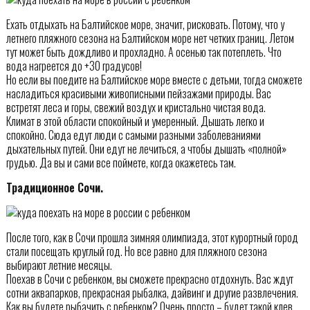
Ехать отдыхать на Балтийское море, значит, рисковать. Потому, что у
летнего пляжного сезона на Балтийском море нет четких границ. Летом
тут может быть дождливо и прохладно. А осенью так потеплеть. Что
вода нагреется до +30 градусов!
Но если вы поедите на Балтийское море вместе с детьми, тогда сможете
насладиться красивыми живописными пейзажами природы. Вас
встретят леса и горы, свежий воздух и кристально чистая вода.
Климат в этой области спокойный и умеренный. Дышать легко и
спокойно. Сюда едут люди с самыми разными заболеваниями
дыхательных путей. Они едут не лечиться, а чтобы дышать «полной»
грудью. Да вы и сами все поймете, когда окажетесь там.
Традиционное Сочи.
После того, как в Сочи прошла зимняя олимпиада, этот курортный город
стали посещать круглый год. Но все равно для пляжного сезона
выбирают летние месяцы.
Поехав в Сочи с ребенком, вы сможете прекрасно отдохнуть. Вас ждут
сотни аквапарков, прекрасная рыбалка, дайвинг и другие развлечения.
Как вы будете рыбачить с ребенком? Очень просто – будет такой клев,