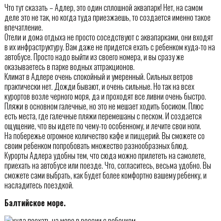
Что тут сказать – Адлер, это один сплошной аквапарк! Нет, на самом
деле это не так, но когда туда приезжаешь, то создается именно такое
впечатление.
Отели и дома отдыха не просто соседствуют с аквапарками, они входят
в их инфраструктуру. Вам даже не придется ехать с ребенком куда-то на
автобусе. Просто надо выйти из своего номера, и вы сразу же
оказываетесь в парке водных аттракционов.
Климат в Адлере очень спокойный и умеренный. Сильных ветров
практически нет. Дожди бывают, и очень сильные. Но так на всех
курортов возле черного моря, да и проходят все ливни очень быстро.
Пляжи в основном галечные, но это не мешает ходить босиком. Плюс
есть места, где галечные пляжи перемешаны с песком. И создается
ощущение, что вы идете по чему-то особенному, и лечите свои ноги.
На побережье огромное количество кафе и пиццерий. Вы сможете со
своим ребенком попробовать множество разнообразных блюд.
Курорты Адлера удобны тем, что сюда можно прилететь на самолете,
приехать на автобусе или поезде. Что, согласитесь, весьма удобно. Вы
сможете сами выбрать, как будет более комфортно вашему ребенку, и
насладитесь поездкой.
Балтийское море.