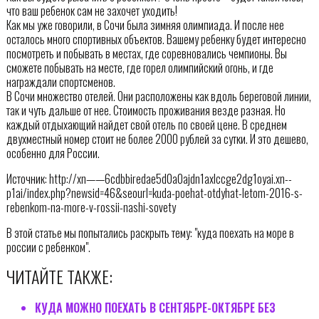
что ваш ребенок сам не захочет уходить!
Как мы уже говорили, в Сочи была зимняя олимпиада. И после нее
осталось много спортивных объектов. Вашему ребенку будет интересно
посмотреть и побывать в местах, где соревновались чемпионы. Вы
сможете побывать на месте, где горел олимпийский огонь, и где
награждали спортсменов.
В Сочи множество отелей. Они расположены как вдоль береговой линии,
так и чуть дальше от нее. Стоимость проживания везде разная. Но
каждый отдыхающий найдет свой отель по своей цене. В среднем
двухместный номер стоит не более 2000 рублей за сутки. И это дешево,
особенно для России.
Источник: http://xn——6cdbbiredae5d0a0ajdn1axlccge2dg1oyai.xn--
p1ai/index.php?newsid=46&seourl=kuda-poehat-otdyhat-letom-2016-s-
rebenkom-na-more-v-rossii-nashi-sovety
В этой статье мы попытались раскрыть тему: "куда поехать на море в
россии с ребенком".
ЧИТАЙТЕ ТАКЖЕ:
КУДА МОЖНО ПОЕХАТЬ В СЕНТЯБРЕ-ОКТЯБРЕ БЕЗ