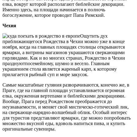
елка, вокруг которой располагают библейские декорации.
Именно здесь, на площади начинается в полночь
богослужение, которое проводит Папа Римский.
Чехия
Ощутить дух
приближающегося Рождества в Чехии можно уже в конце
ноября, когда на главных площадях столицы открываются
ярмарки, а витрины магазинов украшаются сверкающими
гирляндами. Как и во многих странах, Рождество в Чехии
празднуютпосемейному, шумно и весело. Главным
украшением стола является жареный карп, к которому
прилагается рыбный суп и море закусок.
Самые масштабные гуляния разворачиваются, конечно же, в
Праге, где на главной площади устанавливается огромная
елка, окруженная вертепами и библейскими декорациями.
Вообще, Прага перед Рождеством преображается до
неузнаваемости, и меняет свой мистическо-готический лик,
на сверкающе-нарядно-волшебный облик. Особый интерес
для туристов представляют ярмарки, где можно попробовать
множество вкусной еды, вдоволь напиться пива, и купить
оригинальные сувениры.