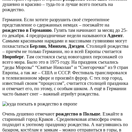
душевно и красиво – туда-то и лучше всего поехать на
рождество.
Германия. Если хотите разрушить своё стереотипное
представление о сдержанных немцах – поезжайте на
рождество в Германию
. Гулять там начинают за месяц до 25-
го декабря. 4 предпраздничные недели называются
Адвент
.
Самыми красивыми нарядами и массовыми гуляниями могут
похвастаться
Берлин, Мюнхен, Дзезден
. Столицей рождества
– причём не только Германии, но и всей Европы считается
Нюрнберг
. Там состоялся съезд новогодних персонажей со
всего мира. Было это в 1975 году. На праздник съехались
“деды Морозы” “Святые Николаи” и “Снегорочки” из 9 стран
Европы, а так же – США и СССР. Фестиваль транслировался
в телевизионном эфире и произвёл фурор. С тех пор город,
известный своим “процессом”, считается столицей праздника
и отмечает его, по этому, с особым шиком. А ещё в Германии
часто бывает снег – важный атрибут рождества.
Очень душевно отмечают
рождество в Польше
. Езжайте в
старинный город Краков . Средневековая атмосфера очень
подходит к уютному празднику рождества. А нагулявшись по
базаром, костёлам и замкам – можно отправиться в горы, в