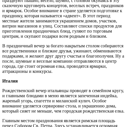
празднуют пышно, весело, шумно, с головой окунаясь в эту
сказочную круговерть концертов, веселых встреч, праздников
и ярмарок. Особое внимание в стране уделяется подготовке к
празднику, которая называется «адвент». В этот период
местные жители занимаются украшением домов, участков,
витрин магазинов и улиц. Составляют списки продуктов для
приготовления праздничных блюд, гуляют по торговым
центрам, и скупают подарки всем родным и близким.
В праздничный вечер за богато накрытым столом собираются
все родственники и близкие друзья, ужинают, обмениваются
подарками, и желают друг другу счастья и благополучия. Ну а
после, шумные и веселые компании отправляются в центр
города, где стоит огромная елка, проводятся ярмарки,
аттракционы и конкурсы.
Италия
Рождественский вечер итальянцы проводят в семейном кругу,
и главными блюдами в меню является запеченная индейка,
жареный угорь, спагетти и миланский кулич. Особое
внимание уделяется сервировке стола, и украшению дома,
который сияет не меньше, чем городская рождественская елка.
Главным местом празднования является римская площадь
перед Собором Св. Петра. Здесь устанавливается огромная