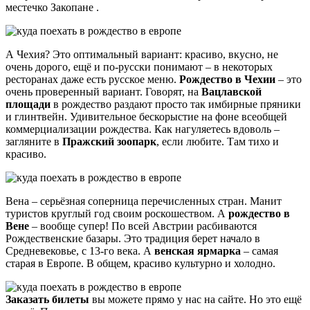
местечко Закопане .
А Чехия? Это оптимальный вариант: красиво, вкусно, не
очень дорого, ещё и по-русски понимают – в некоторых
ресторанах даже есть русское меню.
Рождество в Чехии
– это
очень проверенный вариант. Говорят, на
Вацлавской
площади
в рождество раздают просто так имбирные пряники
и глинтвейн. Удивительное бескорыстие на фоне всеобщей
коммерциализации рождества. Как нагуляетесь вдоволь –
загляните в
Пражский зоопарк
, если любите. Там тихо и
красиво.
Вена – серьёзная соперница перечисленных стран. Манит
туристов круглый год своим роскошеством. А
рождество в
Вене
– вообще супер! По всей Австрии расбиваются
Рождественские базары. Это традиция берет начало в
Средневековье, с 13-го века. А
венская ярмарка
– самая
старая в Европе. В общем, красиво культурно и холодно.
Заказать билеты
вы можете прямо у нас на сайте. Но это ещё