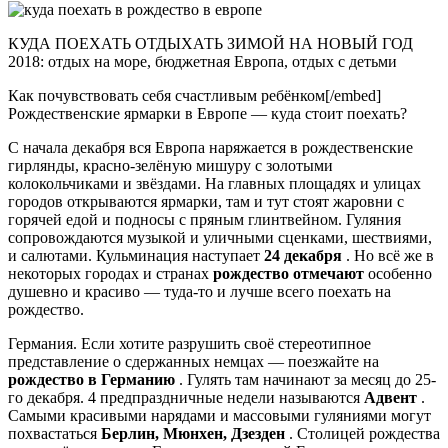
КУДА ПОЕХАТЬ ОТДЫХАТЬ ЗИМОЙ НА НОВЫЙ ГОД
2018: отдых на море, бюджетная Европа, отдых с детьми
Как почувствовать себя счастливым ребёнком[/embed]
Рождественские ярмарки в Европе — куда стоит поехать?
С начала декабря вся Европа наряжается в рождественские
гирлянды, красно-зелёную мишуру с золотыми
колокольчиками и звёздами. На главных площадях и улицах
городов открываются ярмарки, там и тут стоят жаровни с
горячей едой и подносы с пряным глинтвейном. Гуляния
сопровождаются музыкой и уличными сценками, шествиями,
и салютами. Кульминация наступает
24 декабря
. Но всё же в
некоторых городах и странах
рождество отмечают
особенно
душевно и красиво — туда-то и лучше всего поехать на
рождество.
Германия. Если хотите разрушить своё стереотипное
представление о сдержанных немцах — поезжайте на
рождество в Германию
. Гулять там начинают за месяц до 25-
го декабря. 4 предпраздничные недели называются
Адвент
.
Самыми красивыми нарядами и массовыми гуляниями могут
похвастаться
Берлин, Мюнхен, Дзезден
. Столицей рождества