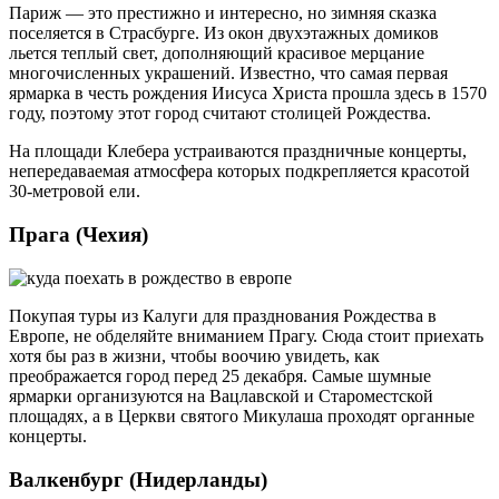
Париж — это престижно и интересно, но зимняя сказка
поселяется в Страсбурге. Из окон двухэтажных домиков
льется теплый свет, дополняющий красивое мерцание
многочисленных украшений. Известно, что самая первая
ярмарка в честь рождения Иисуса Христа прошла здесь в 1570
году, поэтому этот город считают столицей Рождества.
На площади Клебера устраиваются праздничные концерты,
непередаваемая атмосфера которых подкрепляется красотой
30-метровой ели.
Прага (Чехия)
Покупая туры из Калуги для празднования Рождества в
Европе, не обделяйте вниманием Прагу. Сюда стоит приехать
хотя бы раз в жизни, чтобы воочию увидеть, как
преображается город перед 25 декабря. Самые шумные
ярмарки организуются на Вацлавской и Староместской
площадях, а в Церкви святого Микулаша проходят органные
концерты.
Валкенбург (Нидерланды)