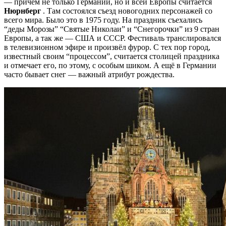
— причём не только Германии, но и всей Европы считается
Нюрнберг
. Там состоялся съезд новогодних персонажей со
всего мира. Было это в 1975 году. На праздник съехались
“деды Морозы” “Святые Николаи” и “Снегорочки” из 9 стран
Европы, а так же — США и СССР. Фестиваль транслировался
в телевизионном эфире и произвёл фурор. С тех пор город,
известный своим “процессом”, считается столицей праздника
и отмечает его, по этому, с особым шиком. А ещё в Германии
часто бывает снег — важный атрибут рождества.