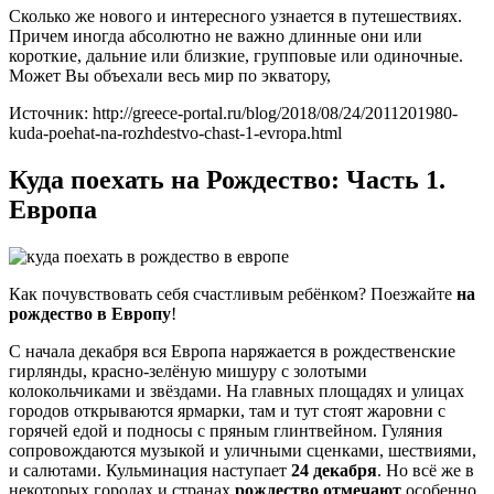
Сколько же нового и интересного узнается в путешествиях.
Причем иногда абсолютно не важно длинные они или
короткие, дальние или близкие, групповые или одиночные.
Может Вы объехали весь мир по экватору,
Источник: http://greece-portal.ru/blog/2018/08/24/2011201980-
kuda-poehat-na-rozhdestvo-chast-1-evropa.html
Куда поехать на Рождество: Часть 1.
Европа
Как почувствовать себя счастливым ребёнком? Поезжайте
на
рождество в Европу
!
С начала декабря вся Европа наряжается в рождественские
гирлянды, красно-зелёную мишуру с золотыми
колокольчиками и звёздами. На главных площадях и улицах
городов открываются ярмарки, там и тут стоят жаровни с
горячей едой и подносы с пряным глинтвейном. Гуляния
сопровождаются музыкой и уличными сценками, шествиями,
и салютами. Кульминация наступает
24 декабря
. Но всё же в
некоторых городах и странах
рождество отмечают
особенно