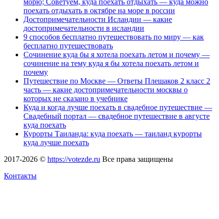
морю; Советуем, куда поехать отдыхать — куда можно
поехать отдыхать в октябре на море в россии
Достопримечательности Исландии — какие
достопримечательности в исландии
9 способов бесплатно путешествовать по миру — как
бесплатно путешествовать
Сочинение куда бы я хотела поехать летом и почему —
сочинение на тему куда я бы хотела поехать летом и
почему
Путешествие по Москве — Ответы Плешаков 2 класс 2
часть — какие достопримечательности москвы о
которых не сказано в учебнике
Куда и когда лучше поехать в свадебное путешествие —
Свадебный портал — свадебное путешествие в августе
куда поехать
Курорты Таиланда: куда поехать — таиланд курорты
куда лучше поехать
2017-2026 ©
https://votezde.ru
Все права защищены
Контакты