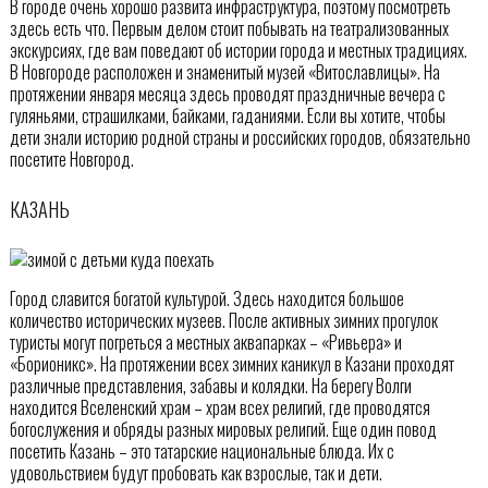
В городе очень хорошо развита инфраструктура, поэтому посмотреть
здесь есть что. Первым делом стоит побывать на театрализованных
экскурсиях, где вам поведают об истории города и местных традициях.
В Новгороде расположен и знаменитый музей «Витославлицы». На
протяжении января месяца здесь проводят праздничные вечера с
гуляньями, страшилками, байками, гаданиями. Если вы хотите, чтобы
дети знали историю родной страны и российских городов, обязательно
посетите Новгород.
КАЗАНЬ
Город славится богатой культурой. Здесь находится большое
количество исторических музеев. После активных зимних прогулок
туристы могут погреться а местных аквапарках – «Ривьера» и
«Борионикс». На протяжении всех зимних каникул в Казани проходят
различные представления, забавы и колядки. На берегу Волги
находится Вселенский храм – храм всех религий, где проводятся
богослужения и обряды разных мировых религий. Еще один повод
посетить Казань – это татарские национальные блюда. Их с
удовольствием будут пробовать как взрослые, так и дети.