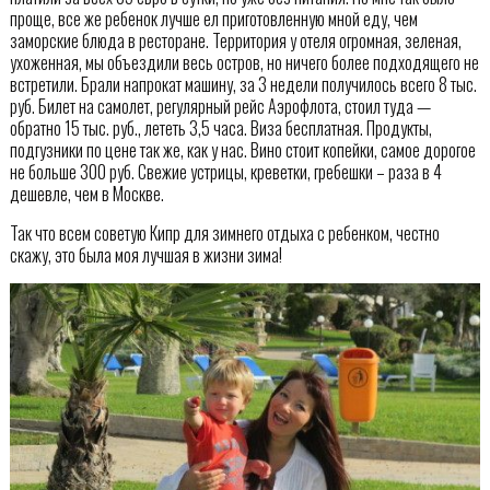
проще, все же ребенок лучше ел приготовленную мной еду, чем
заморские блюда в ресторане. Территория у отеля огромная, зеленая,
ухоженная, мы объездили весь остров, но ничего более подходящего не
встретили. Брали напрокат машину, за 3 недели получилось всего 8 тыс.
руб. Билет на самолет, регулярный рейс Аэрофлота, стоил туда —
обратно 15 тыс. руб., лететь 3,5 часа. Виза бесплатная. Продукты,
подгузники по цене так же, как у нас. Вино стоит копейки, самое дорогое
не больше 300 руб. Свежие устрицы, креветки, гребешки – раза в 4
дешевле, чем в Москве.
Так что всем советую Кипр для зимнего отдыха с ребенком, честно
скажу, это была моя лучшая в жизни зима!