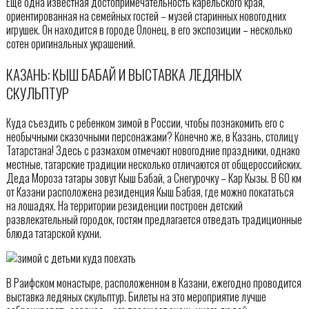
Еще одна известная достопримечательность карельского края,
ориентированная на семейных гостей – музей старинных новогодних
игрушек. Он находится в городе Олонец, в его экспозиции – несколько
сотен оригинальных украшений.
КАЗАНЬ: КЫШ БАБАЙ И ВЫСТАВКА ЛЕДЯНЫХ
СКУЛЬПТУР
Куда съездить с ребенком зимой в России, чтобы познакомить его с
необычными сказочными персонажами? Конечно же, в Казань, столицу
Татарстана! Здесь с размахом отмечают новогодние праздники, однако
местные, татарские традиции несколько отличаются от общероссийских.
Деда Мороза татары зовут Кыш Бабай, а Снегурочку – Кар Кызы. В 60 км
от Казани расположена резиденция Кыш Бабая, где можно покататься
на лошадях. На территории резиденции построен детский
развлекательный городок, гостям предлагается отведать традиционные
блюда татарской кухни.
В Раифском монастыре, расположенном в Казани, ежегодно проводится
выставка ледяных скульптур. Билеты на это мероприятие лучше