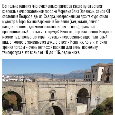
Вот только один из многочисленных примеров такого путешествия:
крепость в очаровательном городке Морелья близ Валенсии, замок XIII
столетия в Педраса-де-ла-Сьерра, интереснейшая архитектура стиля
мудехар в Торо, башня Караколь в Бенвенте (там, кстати, сейчас
находится отель, где можно остановиться на ночь), красивый
провинциальный Трильо меж «грудей Вианы» – гор-близнецов, Ронда с
мостом над пропастью, гарантирующим невероятные адреналиновый
вид, от которого захватывает дух… Это всё – Испания. Кстати, с точки
зрения погоды – очень неплохой вариант для зимы, поскольку
температура в это время от
+8
до
+16
, редко ниже.