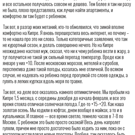
и все остальное получалось совсем не дешево. Тем более я там ни разу
не была, плохо представляла, как лучше найти апартаменты, и
комфортно ли там будет с ребенком.
Так вот, в разгар моих метаний, кто-то обмолвился, что зимой вполне
комфортно на Кипре. Я вновь перешерстила весь интернет, но почему –
то не нашла про это ни слова. Только категоричные заявления, что там
не курортный сезон, и делать совершенно нечего. Но на Кипре
неожиданно настоял муж, сказал, что ни к чему ребенка везти в жару, а
тут получится не такой уж сильный перепад температур. Вроде как в
январе у них +10. После московских морозов, метелей и сугробов,
перспектива даже такой погоды, казалась мне отличной. Во всяком
случае, не надевать на ребенка перед прогулкой сто слоев одежды, а
гулять в легких куртках вдоль моря по травке.
Так вот, на деле все оказалось намного оптимистичнее. Мы пробыли на
Кипре 1,5 месяца, с середины декабря до начала февраля, и все это
время стояла отличная солнечная погода. Где-то +15-+20. Как наша
золотая осень. Мы ходили в кофтах, днем вообще в майках, а то и в
купальниках. И главное — все время светло, темнело часов в 7-8 по
Москве. С ребенком это было просто сказкой! Весь день напролет
гуляли, причем мне просто достаточно было ходить за ним, пока он с
восторгом исследовал новые просторы. Вообще, там оказалось быть