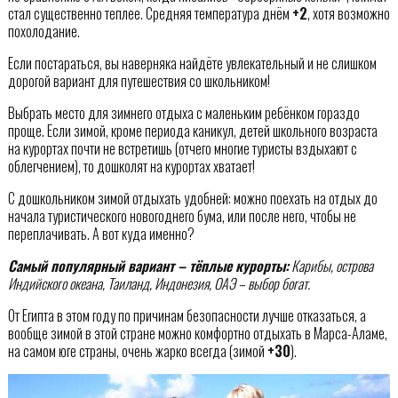
стал существенно теплее. Средняя температура днём
+2
, хотя возможно
похолодание.
Если постараться, вы наверняка найдёте увлекательный и не слишком
дорогой вариант для путешествия со школьником!
Выбрать место для зимнего отдыха с маленьким ребёнком гораздо
проще. Если зимой, кроме периода каникул, детей школьного возраста
на курортах почти не встретишь (отчего многие туристы вздыхают с
облегчением), то дошколят на курортах хватает!
С дошкольником зимой отдыхать удобней: можно поехать на отдых до
начала туристического новогоднего бума, или после него, чтобы не
переплачивать. А вот куда именно?
Самый популярный вариант – тёплые курорты:
Карибы, острова
Индийского океана, Таиланд, Индонезия, ОАЭ – выбор богат.
От Египта в этом году по причинам безопасности лучше отказаться, а
вообще зимой в этой стране можно комфортно отдыхать в Марса-Аламе,
на самом юге страны, очень жарко всегда (зимой
+30
).