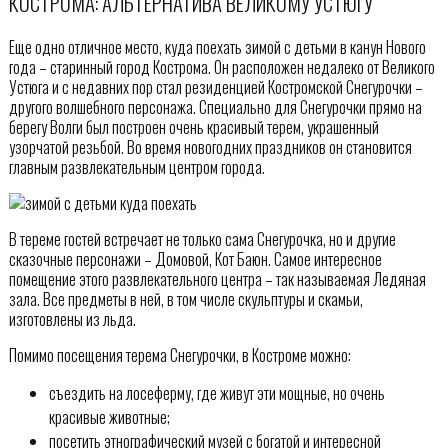
КОСТРОМА: АЛЬТЕРНАТИВА ВЕЛИКОМУ УСТЮГУ
Еще одно отличное место, куда поехать зимой с детьми в канун Нового
года – старинный город Кострома. Он расположен недалеко от Великого
Устюга и с недавних пор стал резиденцией Костромской Снегурочки –
другого волшебного персонажа. Специально для Снегурочки прямо на
берегу Волги был построен очень красивый терем, украшенный
узорчатой резьбой. Во время новогодних праздников он становится
главным развлекательным центром города.
В тереме гостей встречает не только сама Снегурочка, но и другие
сказочные персонажи – Домовой, Кот Баюн. Самое интересное
помещение этого развлекательного центра – так называемая Ледяная
зала. Все предметы в ней, в том числе скульптуры и скамьи,
изготовлены из льда.
Помимо посещения терема Снегурочки, в Костроме можно:
съездить на лосеферму, где живут эти мощные, но очень
красивые животные;
посетить этнографический музей с богатой и интересной