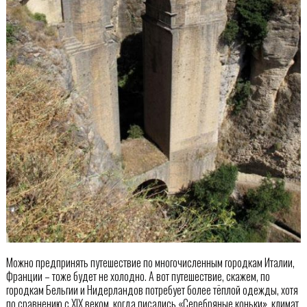
Можно предпринять путешествие по многочисленным городкам Италии,
Франции – тоже будет не холодно. А вот путешествие, скажем, по
городкам Бельгии и Нидерландов потребует более тёплой одежды, хотя
по сравнению с XIX веком, когда писались «Серебряные коньки», климат