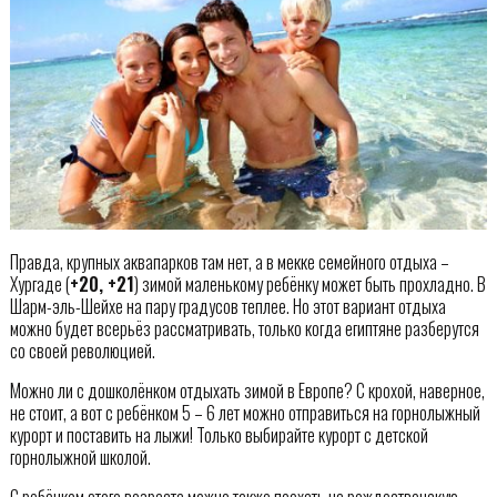
Правда, крупных аквапарков там нет, а в мекке семейного отдыха –
Хургаде (
+20, +21
) зимой маленькому ребёнку может быть прохладно. В
Шарм-эль-Шейхе на пару градусов теплее. Но этот вариант отдыха
можно будет всерьёз рассматривать, только когда египтяне разберутся
со своей революцией.
Можно ли с дошколёнком отдыхать зимой в Европе? С крохой, наверное,
не стоит, а вот с ребёнком 5 – 6 лет можно отправиться на горнолыжный
курорт и поставить на лыжи! Только выбирайте курорт с детской
горнолыжной школой.