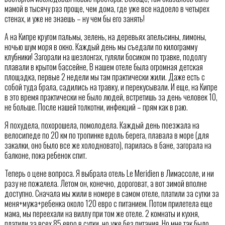
мамой в тысячу раз проще, чем дома, где уже все надоело в четырех
стенах, и уже не знаешь – ну чем бы его занять!
А на Кипре кругом пальмы, зелень, на деревьях апельсины, лимоны,
ночью шум моря в окно. Каждый день мы съедали по килограмму
клубники! Загорали на шезлонгах, гуляли босиком по травке, подолгу
плавали в крытом бассейне, В нашем отеле была огромная детская
площадка, первые 2 недели мы там практически жили. Даже есть с
собой туда брала, садились на травку, и перекусывали. И еще, на Кипре
в это время практически не было людей, встретишь за день человек 10,
не больше. После нашей толкотни, инфекций – прям как в раю.
Я похудела, похорошела, помолодела. Каждый день поезжала на
велосипеде по 20 км по тропинке вдоль берега, плавала в море (для
закалки, оно было все же холодновато), парилась в бане, загорала на
балконе, пока ребенок спит.
Теперь о цене вопроса. Я выбрала отель Le Meridien в Лимассоле, и ни
разу не пожалела. Летом он, конечно, дороговат, а вот зимой вполне
доступно. Сначала мы жили в номере в самом отеле, платили за сутки за
меня+мужа+ребенка около 120 евро с питанием. Потом прилетела еще
мама, мы переехали на виллу при том же отеле. 2 комнаты и кухня,
платили за всех 85 евро в сутки, но уже без питания. Но мне так было