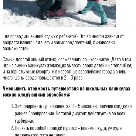
Где проводить зимний отдых с ребёнком? Это во многом зависит от
возраста вашего чада, его и ваших предпочтений, финансовых
возможностей.
Самый дорогой зимний отдых, к сожалению, со школьником. Дело в том,
что на зимних каникулах желающих вывезти своих детей и на тёплый юг,
и на горнолыжные курорты, и в известные европейские города очень
много. Цены везде повышаются в 2 – 3 раза.
Уменьшить стоимость путешествия на школьных каникулах
можно следующими способами:
Забронировать тур заранее, за 3 – 5 месяцев, получив скидку за
раннее бронирование. Но такой дисконт действует не во всех
турфирмах.
Поехать по любой горящей путёвке – неважно куда, уж куда
подвернётся, зато недорого.