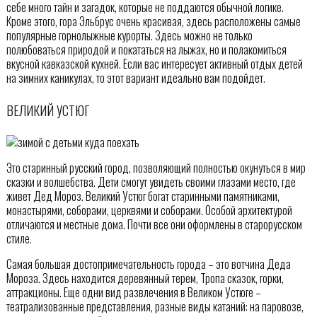
себе много тайн и загадок, которые не поддаются обычной логике.
Кроме этого, гора Эльбрус очень красивая, здесь расположены самые
популярные горнолыжные курорты. Здесь можно не только
полюбоваться природой и покататься на лыжах, но и полакомиться
вкусной кавказской кухней. Если вас интересует активный отдых детей
на зимних каникулах, то этот вариант идеально вам подойдет.
ВЕЛИКИЙ УСТЮГ
Это старинный русский город, позволяющий полностью окунуться в мир
сказки и волшебства. Дети смогут увидеть своими глазами место, где
живет Дед Мороз. Великий Устюг богат старинными памятниками,
монастырями, соборами, церквями и соборами. Особой архитектурой
отличаются и местные дома. Почти все они оформлены в старорусском
стиле.
Самая большая достопримечательность города – это вотчина Деда
Мороза. Здесь находится деревянный терем, Тропа сказок, горки,
аттракционы. Еще одни вид развлечения в Великом Устюге –
театрализованные представления, разные виды катаний: на паровозе,