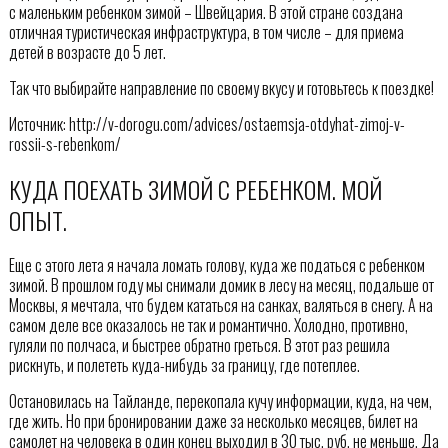
с маленьким ребенком зимой – Швейцария. В этой стране создана
отличная туристическая инфраструктура, в том числе – для приема
детей в возрасте до 5 лет.
Так что выбирайте направление по своему вкусу и готовьтесь к поездке!
Источник: http://v-dorogu.com/advices/ostaemsja-otdyhat-zimoj-v-
rossii-s-rebenkom/
КУДА ПОЕХАТЬ ЗИМОЙ С РЕБЕНКОМ. МОЙ
ОПЫТ.
Еще с этого лета я начала ломать голову, куда же податься с ребенком
зимой. В прошлом году мы снимали домик в лесу на месяц, подальше от
Москвы, я мечтала, что будем кататься на санках, валяться в снегу. А на
самом деле все оказалось не так и романтично. Холодно, противно,
гуляли по полчаса, и быстрее обратно греться. В этот раз решила
рискнуть, и полететь куда-нибудь за границу, где потеплее.
Остановилась на Тайланде, перекопала кучу информации, куда, на чем,
где жить. Но при бронировании даже за несколько месяцев, билет на
самолет на человека в один конец выходил в 30 тыс. руб, не меньше. Да