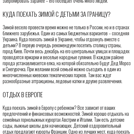
забронировать заранее – его посещает очень много людей.
КУДА ПОЕХАТЬ ЗИМОЙ С ДЕТЬМИ ЗА ГРАНИЦУ?
Зимой весело провести время можно не только в России, но и в странах
ближнего зарубежья. Один из самых бюджетных вариантов – соседняя
Украина. Куда поехать зимой в Украине, чтобы отдохнуть вместе с
детьми? В первую очередь рекомендуем посетить столицу страны,
город Киев. Почти весь декабрь на его центральных улицах и площадях
проводятся ярмарки и веселые народные гуляния. В каждом районе
города устанавливается елка, на которой обязательно будут Дед Мороз
и Снегурочка. При желании всей семьей можно съездить в один из
многочисленных киевских тематических парков. Там вас ждут
разнообразные аттракционы, ледовые катки и другие развлечения.
ОТДЫХ В ЕВРОПЕ
Куда поехать зимой в Европу с ребенком? Все зависит от ваших
предпочтений и финансовых возможностей. Зимой хорошо отдыхать на
семейных горнолыжных курортах Австрии и Италии. Там есть детские
сады, лыжные школы для начинающих. Детский оздоровительный
отдых предлагают курорты Франции. Одно из лучших мест, куда поехать