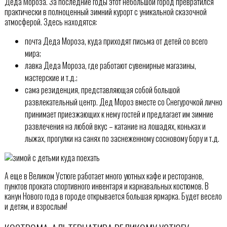
Деда Мороза. За последние годы этот небольшой город превратился
практически в полноценный зимний курорт с уникальной сказочной
атмосферой. Здесь находятся:
почта Деда Мороза, куда приходят письма от детей со всего
мира;
лавка Деда Мороза, где работают сувенирные магазины,
мастерские и т.д.;
сама резиденция, представляющая собой большой
развлекательный центр. Дед Мороз вместе со Снегурочкой лично
принимает приезжающих к нему гостей и предлагает им зимние
развлечения на любой вкус – катание на лошадях, коньках и
лыжах, прогулки на санях по заснеженному сосновому бору и т.д.
А еще в Великом Устюге работает много уютных кафе и ресторанов,
пунктов проката спортивного инвентаря и карнавальных костюмов. В
канун Нового года в городе открывается большая ярмарка. Будет весело
и детям, и взрослым!