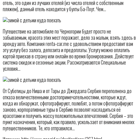
отель, это один из лучших отелей (из числа отелей с собственным
пляжем), данный отель находится у бухты Ба-Пхут. Чем…
Путешествие на автомобиле по Черногории будет просто не
забываемым, красота этих мест поражает, дело за малым, взять здесь в
аренду авто. Компания renta-car.me с удовольствием предоставит вам
эту услугу без залога, депозита и предоплаты. Услугу можно оплатить
картой приехав в страну или онлайн во время бронирования. Действует
система скидок и сезонные акции. Рассматриваются Специальные
условия…
От Суботицы до Ниша и от Тары до Джердапа Сербия переполнена до
отказа величественными достопримечательностями, которые ждут,
когда их обнаружат, сфотографируют, полюбят, а потом сфотографируют
заново, корпоративные туры в Сербию позволят насладиться её
красотами и получить массу положительных впечатлений. Сербия – это
пункт назначения, который, как правило, ускользает от внимания многих
путешественников. Те, кто отправился…