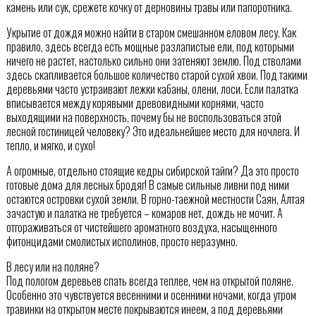
камень или сук, срежете кочку от дерновины травы или папоротника.
Укрытие от дождя можно найти в старом смешанном еловом лесу. Как
правило, здесь всегда есть мощные разлапистые ели, под которыми
ничего не растет, настолько сильно они затеняют землю. Под стволами
здесь скапливается большое количество старой сухой хвои. Под такими
деревьями часто устраивают лежки кабаны, олени, лоси. Если палатка
вписывается между корявыми древовидными корнями, часто
выходящими на поверхность, почему бы не воспользоваться этой
лесной гостиницей человеку? Это идеальнейшее место для ночлега. И
тепло, и мягко, и сухо!
А огромные, отдельно стоящие кедры сибирской тайги? Да это просто
готовые дома для лесных бродяг! В самые сильные ливни под ними
остаются островки сухой земли. В горно-таежной местности Саян, Алтая
зачастую и палатка не требуется – комаров нет, дождь не мочит. А
отгораживаться от чистейшего ароматного воздуха, насыщенного
фитонцидами смолистых исполинов, просто неразумно.
В лесу или на поляне?
Под пологом деревьев спать всегда теплее, чем на открытой поляне.
Особенно это чувствуется весенними и осенними ночами, когда утром
травинки на открытом месте покрываются инеем, а под деревьями