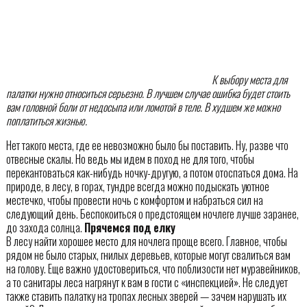
К выбору места для
палатки нужно относиться серьезно. В лучшем случае ошибка будет стоить
вам головной боли от недосыпа или ломотой в теле. В худшем же можно
поплатиться жизнью.
Нет такого места, где ее невозможно было бы поставить. Ну, разве что
отвесные скалы. Но ведь мы идем в поход не для того, чтобы
перекантоваться как-нибудь ночку-другую, а потом отоспаться дома. На
природе, в лесу, в горах, тундре всегда можно подыскать уютное
местечко, чтобы провести ночь с комфортом и набраться сил на
следующий день. Беспокоиться о предстоящем ночлеге лучше заранее,
до захода солнца.
Прячемся под елку
В лесу найти хорошее место для ночлега проще всего. Главное, чтобы
рядом не было старых, гнилых деревьев, которые могут свалиться вам
на голову. Еще важно удостовериться, что поблизости нет муравейников,
а то санитары леса нагрянут к вам в гости с «инспекцией». Не следует
также ставить палатку на тропах лесных зверей — зачем нарушать их