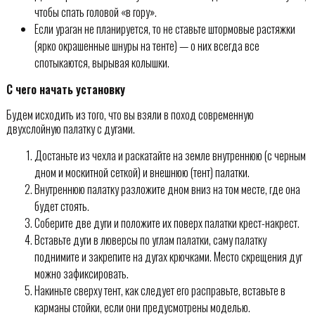
чтобы спать головой «в гору».
Если ураган не планируется, то не ставьте штормовые растяжки
(ярко окрашенные шнуры на тенте) — о них всегда все
спотыкаются, вырывая колышки.
С чего начать установку
Будем исходить из того, что вы взяли в поход современную
двухслойную палатку с дугами.
Достаньте из чехла и раскатайте на земле внутреннюю (с черным
дном и москитной сеткой) и внешнюю (тент) палатки.
Внутреннюю палатку разложите дном вниз на том месте, где она
будет стоять.
Соберите две дуги и положите их поверх палатки крест-накрест.
Вставьте дуги в люверсы по углам палатки, саму палатку
поднимите и закрепите на дугах крючками. Место скрещения дуг
можно зафиксировать.
Накиньте сверху тент, как следует его расправьте, вставьте в
карманы стойки, если они предусмотрены моделью.