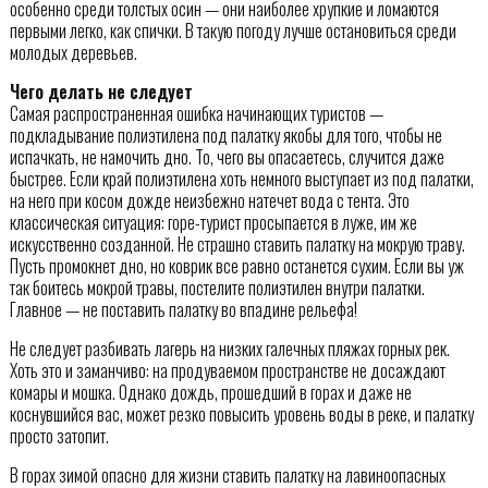
особенно среди толстых осин — они наиболее хрупкие и ломаются
первыми легко, как спички. В такую погоду лучше остановиться среди
молодых деревьев.
Чего делать не следует
Самая распространенная ошибка начинающих туристов —
подкладывание полиэтилена под палатку якобы для того, чтобы не
испачкать, не намочить дно. То, чего вы опасаетесь, случится даже
быстрее. Если край полиэтилена хоть немного выступает из под палатки,
на него при косом дожде неизбежно натечет вода с тента. Это
классическая ситуация: горе-турист просыпается в луже, им же
искусственно созданной. Не страшно ставить палатку на мокрую траву.
Пусть промокнет дно, но коврик все равно останется сухим. Если вы уж
так боитесь мокрой травы, постелите полиэтилен внутри палатки.
Главное — не поставить палатку во впадине рельефа!
Не следует разбивать лагерь на низких галечных пляжах горных рек.
Хоть это и заманчиво: на продуваемом пространстве не досаждают
комары и мошка. Однако дождь, прошедший в горах и даже не
коснувшийся вас, может резко повысить уровень воды в реке, и палатку
просто затопит.
В горах зимой опасно для жизни ставить палатку на лавиноопасных