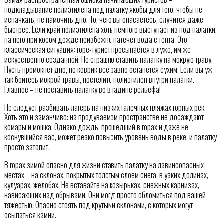
подкладывание полиэтилена под палатку якобы для того, чтобы не
испачкать, не намочить дно. То, чего вы опасаетесь, случится даже
быстрее. Если край полиэтилена хоть немного выступает из под палатки,
на него при косом дожде неизбежно натечет вода с тента. Это
классическая ситуация: горе-турист просыпается в луже, им же
искусственно созданной. Не страшно ставить палатку на мокрую траву.
Пусть промокнет дно, но коврик все равно останется сухим. Если вы уж
так боитесь мокрой травы, постелите полиэтилен внутри палатки.
Главное – не поставить палатку во впадине рельефа!
Не следует разбивать лагерь на низких галечных пляжах горных рек.
Хоть это и заманчиво: на продуваемом пространстве не досаждают
комары и мошка. Однако дождь, прошедший в горах и даже не
коснувшийся вас, может резко повысить уровень воды в реке, и палатку
просто затопит.
В горах зимой опасно для жизни ставить палатку на лавиноопасных
местах – на склонах, покрытых толстым слоем снега, в узких долинах,
кулуарах, желобах. Не вставайте на козырьках, снежных карнизах,
нависающих над обрывами. Они могут просто обломиться под вашей
тяжестью. Опасно стоять под крутыми склонами, с которых могут
осыпаться камни.