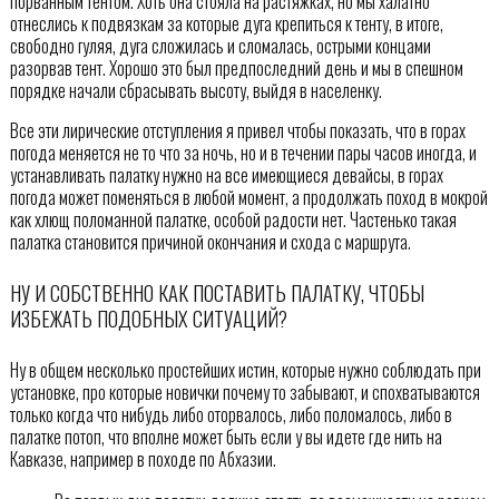
порванным тентом. Хоть она стояла на растяжках, но мы халатно
отнеслись к подвязкам за которые дуга крепиться к тенту, в итоге,
свободно гуляя, дуга сложилась и сломалась, острыми концами
разорвав тент. Хорошо это был предпоследний день и мы в спешном
порядке начали сбрасывать высоту, выйдя в населенку.
Все эти лирические отступления я привел чтобы показать, что в горах
погода меняется не то что за ночь, но и в течении пары часов иногда, и
устанавливать палатку нужно на все имеющиеся девайсы, в горах
погода может поменяться в любой момент, а продолжать поход в мокрой
как хлющ поломанной палатке, особой радости нет. Частенько такая
палатка становится причиной окончания и схода с маршрута.
НУ И СОБСТВЕННО КАК ПОСТАВИТЬ ПАЛАТКУ, ЧТОБЫ
ИЗБЕЖАТЬ ПОДОБНЫХ СИТУАЦИЙ?
Ну в общем несколько простейших истин, которые нужно соблюдать при
установке, про которые новички почему то забывают, и спохватываются
только когда что нибудь либо оторвалось, либо поломалось, либо в
палатке потоп, что вполне может быть если у вы идете где нить на
Кавказе, например в походе по Абхазии.