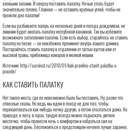
еловыми лапами. И сверху поставить палатку. Ночью спать будет
значительно теплее. Главное — не оставить крупных углей, чтобы не
прожгли дно палатки!
Если вы разбиваете лагерь на несколько дней и погода дождливая, не
лишним будет окопать палатку неглубокой канавкой. Так вы избежите
возможного затопления палатки. Если есть выбор, старайтесь не ставить
палатку на песке — он неизбежно проникнет внутрь вашего домика.
Постарайтесь ставить палатку в отдалении от густых кустов или от
высокой травы, прибежища комаров и мелкой мошки.
Источник: http://survinat.ru/2010/01/kak-pravilno-stavit-palatku-v-
poxode/
КАК СТАВИТЬ ПАЛАТКУ
Нет такого места, где ее невозможно было бы поставить. Ну, разве что
отвесные скалы. Но ведь мы идем в поход не для того, чтобы
перекантоваться как-нибудь ночку-другую, а потом отоспаться дома. На
природе, в лесу, в горах, тундре всегда можно подыскать уютное
местечко, чтобы провести ночь с комфортом и набраться сил на
следующий день. Беспокоиться о предстоящем ночлеге лучше заранее,