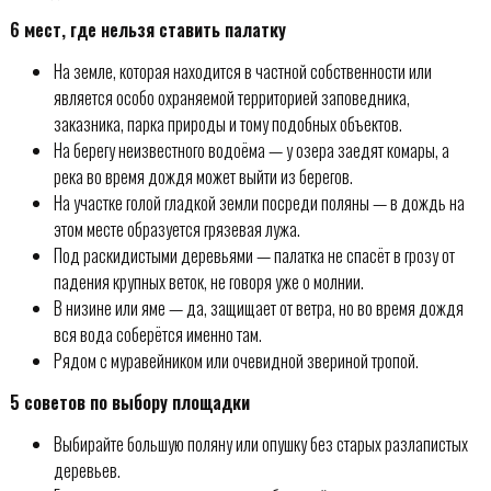
6 мест, где нельзя ставить палатку
На земле, которая находится в частной собственности или
является особо охраняемой территорией заповедника,
заказника, парка природы и тому подобных объектов.
На берегу неизвестного водоёма — у озера заедят комары, а
река во время дождя может выйти из берегов.
На участке голой гладкой земли посреди поляны — в дождь на
этом месте образуется грязевая лужа.
Под раскидистыми деревьями — палатка не спасёт в грозу от
падения крупных веток, не говоря уже о молнии.
В низине или яме — да, защищает от ветра, но во время дождя
вся вода соберётся именно там.
Рядом с муравейником или очевидной звериной тропой.
5 советов по выбору площадки
Выбирайте большую поляну или опушку без старых разлапистых
деревьев.