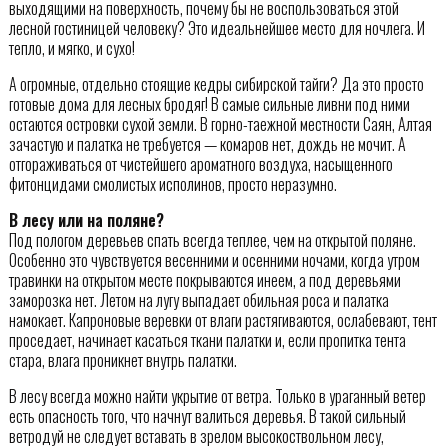
выходящими на поверхность, почему бы не воспользоваться этой
лесной гостиницей человеку? Это идеальнейшее место для ночлега. И
тепло, и мягко, и сухо!
А огромные, отдельно стоящие кедры сибирской тайги? Да это просто
готовые дома для лесных бродяг! В самые сильные ливни под ними
остаются островки сухой земли. В горно-таежной местности Саян, Алтая
зачастую и палатка не требуется — комаров нет, дождь не мочит. А
отгораживаться от чистейшего ароматного воздуха, насыщенного
фитонцидами смолистых исполинов, просто неразумно.
В лесу или на поляне?
Под пологом деревьев спать всегда теплее, чем на открытой поляне.
Особенно это чувствуется весенними и осенними ночами, когда утром
травинки на открытом месте покрываются инеем, а под деревьями
заморозка нет. Летом на лугу выпадает обильная роса и палатка
намокает. Капроновые веревки от влаги растягиваются, ослабевают, тент
проседает, начинает касаться ткани палатки и, если пропитка тента
стара, влага проникнет внутрь палатки.
В лесу всегда можно найти укрытие от ветра. Только в ураганный ветер
есть опасность того, что начнут валиться деревья. В такой сильный
ветродуй не следует вставать в зрелом высокоствольном лесу,