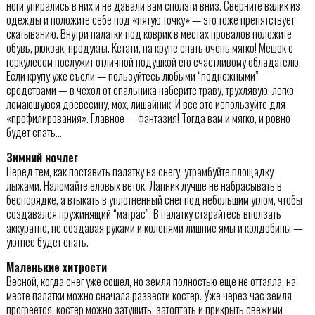
ноги упирались в них и не давали вам сползти вниз. Сверните валик из
одежды и положите себе под «пятую точку» — это тоже препятствует
скатыванию. Внутри палатки под коврик в местах провалов положите
обувь, рюкзак, продукты. Кстати, на крупе спать очень мягко! Мешок с
геркулесом послужит отличной подушкой его счастливому обладателю.
Если крупу уже съели — пользуйтесь любыми “подножными”
средствами — в чехол от спальника наберите траву, трухлявую, легко
ломающуюся древесину, мох, лишайник. И все это используйте для
«профилирования». Главное — фантазия! Тогда вам и мягко, и ровно
будет спать…
Зимний ночлег
Перед тем, как поставить палатку на снегу, утрамбуйте площадку
лыжами. Наломайте еловых веток. Лапник лучше не набрасывать в
беспорядке, а втыкать в уплотненный снег под небольшим углом, чтобы
создавался пружинящий “матрас”. В палатку старайтесь вползать
аккуратно, не создавая руками и коленями лишние ямы и колдобины —
уютнее будет спать.
Маленькие хитрости
Весной, когда снег уже сошел, но земля полностью еще не оттаяла, на
месте палатки можно сначала развести костер. Уже через час земля
прогреется, костер можно затушить, затоптать и прикрыть свежими