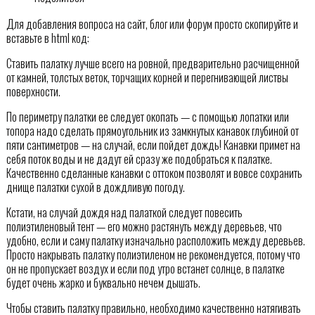
Для добавления вопроса на сайт, блог или форум просто скопируйте и
вставьте в html код:
Ставить палатку лучше всего на ровной, предварительно расчищенной
от камней, толстых веток, торчащих корней и перегнивающей листвы
поверхности.
По периметру палатки ее следует окопать — с помощью лопатки или
топора надо сделать прямоугольник из замкнутых канавок глубиной от
пяти сантиметров — на случай, если пойдет дождь! Канавки примет на
себя поток воды и не дадут ей сразу же подобраться к палатке.
Качественно сделанные канавки с оттоком позволят и вовсе сохранить
днище палатки сухой в дождливую погоду.
Кстати, на случай дождя над палаткой следует повесить
полиэтиленовый тент — его можно растянуть между деревьев, что
удобно, если и саму палатку изначально расположить между деревьев.
Просто накрывать палатку полиэтиленом не рекомендуется, потому что
он не пропускает воздух и если под утро встанет солнце, в палатке
будет очень жарко и буквально нечем дышать.
Чтобы ставить палатку правильно, необходимо качественно натягивать