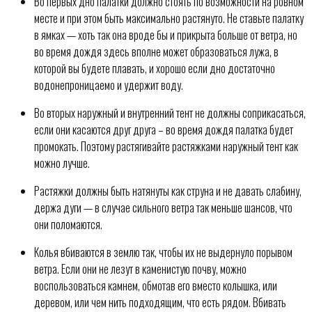
Во первых дно палатки должно стоять по возможности на ровном
месте и при этом быть максимально растянуто. Не ставьте палатку
в ямках — хоть так она вроде бы и прикрыта больше от ветра, но
во время дождя здесь вполне может образоваться лужа, в
которой вы будете плавать, и хорошо если дно достаточно
водонепроницаемо и удержит воду.
Во вторых наружный и внутренний тент не должны соприкасаться,
если они касаются друг друга – во время дождя палатка будет
промокать. Поэтому растягивайте растяжками наружный тент как
можно лучше.
Растяжки должны быть натянуты как струна и не давать слабину,
держа дуги — в случае сильного ветра так меньше шансов, что
они поломаются.
Колья вбиваются в землю так, чтобы их не выдернуло порывом
ветра. Если они не лезут в каменистую почву, можно
воспользоваться камнем, обмотав его вместо колышка, или
деревом, или чем нить подходящим, что есть рядом. Вбивать