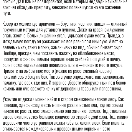
покой? Да и вам не поздоровится, если матерый медведь или кабан не
захочет обходить преграду, внезапно появившуюся на его законном
пути.
Ковер из мелких кустарничков — брусники, черники, шикши — отличный
пружинный матрас для уставшего путника. Даже на травяной лужайке
спать жестче. Белый лишайник ягель укрывает сухие места. Правда, в
дождливую погоду он раскисает, но все равно под ним сухо. А вот на
зеленых мхах, таких мягких, заманчивых на вид, обычно бывает сыро.
Вообще, прежде, чем поставить палатку на облюбованное место,
пропустите сквозь пальцы переплетение стеблей, пощупайте почву.
Если после надавливания появилась влага — поищите место посуше.
Прилягте на выбранное место (можно на расстеленный коврик),
покатайтесь с боку на бок. Так вы лучше определите, как расположить
палатку, где верх, где низ. И заранее уберете обнаруженный под боком
камень или сук, срежете кочку от дерновины травы или папоротника.
Укрытие от дождя можно найти в старом смешанном еловом лесу. Как
правило, здесь всегда есть мощные разлапистые ели, под которыми
ничего не растет, настолько сильно они затеняют землю. Под стволами
здесь скапливается большое количество старой сухой хвои. Под такими
деревьями часто устраивают лежки кабаны, олени, лоси. Если палатка
вписывается между корявыми древовидными корнями, часто