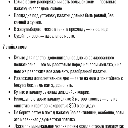
Если в вашем распоряжении есть большой холм — поставьте
палатку на западном склоне.
Площадка под установку палатки должна быть ровной, без
камней и сучков.
В жару выбирают место в тени, в прохладу — на солнце.
Сухой пригорок — идеальное место.
7 лайвхаков
Купите для палатки дополнительное дно из армированного
полиэтилена — его вы расстелите перед началом монтажа, и на
него же разложите все элементы разобранной палатки.
Разложили дополнительное дно — лягте на него и покатайтесь с
боку на бок, ведь вам здесь спать.
Купите в палатку самонадувающийся коврик.
Никогда не ставьте палатку ближе 3 метров к костру — она из
синтетики и горит со «скоростью $50 в секунду».
Не берите летом в поход палатку без вентиляции, особенно, если
это маленькая двухместная палатка.
Даже при минимальном уклоне почвы всегда ставьте палатку так,