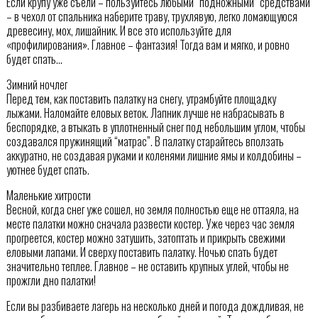
Если крупу уже съели – пользуйтесь любыми “подножными” средствами
– в чехол от спальника наберите траву, трухлявую, легко ломающуюся
древесину, мох, лишайник. И все это используйте для
«профилирования». Главное – фантазия! Тогда вам и мягко, и ровно
будет спать…
Зимний ночлег
Перед тем, как поставить палатку на снегу, утрамбуйте площадку
лыжами. Наломайте еловых веток. Лапник лучше не набрасывать в
беспорядке, а втыкать в уплотненный снег под небольшим углом, чтобы
создавался пружинящий “матрас”. В палатку старайтесь вползать
аккуратно, не создавая руками и коленями лишние ямы и колдобины –
уютнее будет спать.
Маленькие хитрости
Весной, когда снег уже сошел, но земля полностью еще не оттаяла, на
месте палатки можно сначала развести костер. Уже через час земля
прогреется, костер можно затушить, затоптать и прикрыть свежими
еловыми лапами. И сверху поставить палатку. Ночью спать будет
значительно теплее. Главное – не оставить крупных углей, чтобы не
прожгли дно палатки!
Если вы разбиваете лагерь на несколько дней и погода дождливая, не