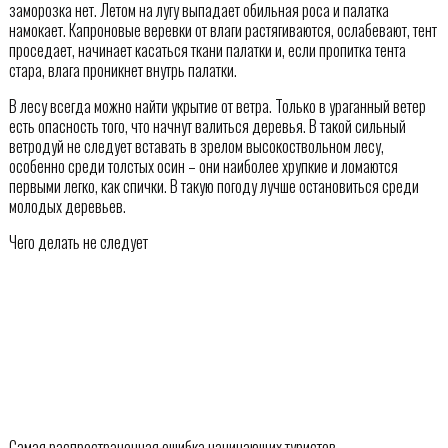
заморозка нет. Летом на лугу выпадает обильная роса и палатка
намокает. Капроновые веревки от влаги растягиваются, ослабевают, тент
проседает, начинает касаться ткани палатки и, если пропитка тента
стара, влага проникнет внутрь палатки.
В лесу всегда можно найти укрытие от ветра. Только в ураганный ветер
есть опасность того, что начнут валиться деревья. В такой сильный
ветродуй не следует вставать в зрелом высокоствольном лесу,
особенно среди толстых осин – они наиболее хрупкие и ломаются
первыми легко, как спички. В такую погоду лучше остановиться среди
молодых деревьев.
Чего делать не следует
Самая распространенная ошибка начинающих туристов –