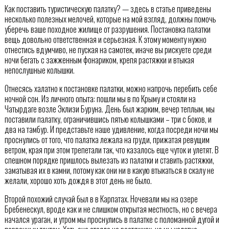
Как поставить туристическую палатку? — здесь в статье приведены
несколько полезных мелочей, которые на мой взгляд, должны помочь
уберечь ваше походное жилище от разрушения. Постановка палатки
вещь довольно ответственная и серьезная. К этому моменту нужно
отнестись вдумчиво, не пуская на самотек, иначе вы рискуете среди
ночи бегать с зажженным фонариком, крепя растяжки и втыкая
непослушные колышки.
Отнесясь халатно к постановке палатки, можно напрочь перебить себе
ночной сон. Из личного опыта: пошли мы в по Крыму и стояли на
Чатырдаге возле Эклизи Буруна. День был жарким, вечер теплым, мы
поставили палатку, ограничившись пятью колышками – три с боков, и
два на тамбур. И представьте наше удивление, когда посреди ночи мы
проснулись от того, что палатка лежала на груди, прижатая ревущим
ветром, края при этом трепетали так, что казалось еще чуток и улетят. В
спешном порядке пришлось вылезать из палатки и ставить растяжки,
заматывая их в камни, потому как они ни в какую втыкаться в скалу не
желали, хорошо хоть дождя в этот день не было.
Второй похожий случай был в в Карпатах. Ночевали мы на озере
Бребенескул, вроде как и не слишком открытая местность, но с вечера
начался ураган, и утром мы проснулись в палатке с поломанной дугой и