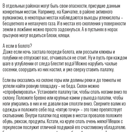
В отдельных районах могут быть свои опасности, присущие данным
конкретным местам. Например, на Камчатке, в районе активного
вулканизма, в некоторых местах наблюдаются выходы углекислоты –
бесцветного и непахучего газа. И в местах его скопления у поверхности
земли в ложбине можно просто задохнуться. А в пустынях в норах
грызунов могут водиться блохи, клещи.
А если в болото?
Даже если ночь застала посреди болота, или россыпи клюквы и
голубики не отпускают вас, отчаиваться не стоит. Ну и пусть при каждом
шаге в углублении от следа блестит вода! Можно нарубить чахлые
сосенки, соорудить из них настил, и уже сверху ставить палатку.
Если вы оказались на склоне горы или долины реки и до темноты не
успели найти ровную площадку – не беда. Склон можно
«спрофилировать». Установите палатку так, чтобы спать ногами вниз по
склону. Положите бревно или крупные камни у выхода палатки, чтобы
ноги упирались в них и не давали вам сползти вниз. Сверните валик из
одежды и положите себе под «пятую точку» – это тоже препятствует
скатыванию. Внутри палатки под коврик в местах провалов положите
обувь, рюкзак, продукты. Кстати, на крупе спать очень мягко! Мешок с
геркулесом послужит отличной подушкой его счастливому обладателю.