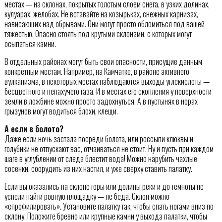
местах — на склонах, покрытых толстым слоем снега, в узких долинах,
кулуарах, желобах. Не вставайте на козырьках, снежных карнизах,
нависающих над обрывами. Они могут просто обломиться под вашей
тяжестью. Опасно стоять под крутыми склонами, с которых могут
осыпаться камни.
В отдельных районах могут быть свои опасности, присущие данным
конкретным местам. Например, на Камчатке, в районе активного
вулканизма, в некоторых местах наблюдаются выходы углекислоты —
бесцветного и непахучего газа. И в местах его скопления у поверхности
земли в ложбине можно просто задохнуться. А в пустынях в норах
грызунов могут водиться блохи, клещи.
А если в болото?
Даже если ночь застала посреди болота, или россыпи клюквы и
голубики не отпускают вас, отчаиваться не стоит. Ну и пусть при каждом
шаге в углублении от следа блестит вода! Можно нарубить чахлые
сосенки, соорудить из них настил, и уже сверху ставить палатку.
Если вы оказались на склоне горы или долины реки и до темноты не
успели найти ровную площадку — не беда. Склон можно
«спрофилировать». Установите палатку так, чтобы спать ногами вниз по
склону. Положите бревно или крупные камни у выхода палатки, чтобы