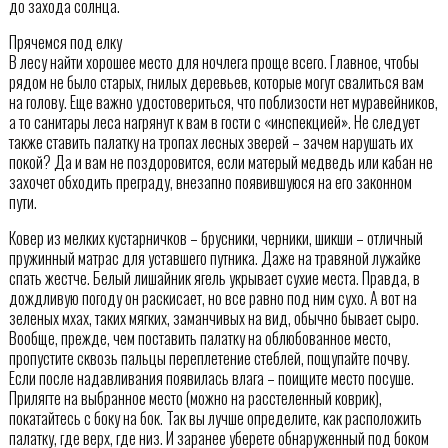
до захода солнца.
Прячемся под елку
В лесу найти хорошее место для ночлега проще всего. Главное, чтобы
рядом не было старых, гнилых деревьев, которые могут свалиться вам
на голову. Еще важно удостовериться, что поблизости нет муравейников,
а то санитары леса нагрянут к вам в гости с «инспекцией». Не следует
также ставить палатку на тропах лесных зверей – зачем нарушать их
покой? Да и вам не поздоровится, если матерый медведь или кабан не
захочет обходить преграду, внезапно появившуюся на его законном
пути.
Ковер из мелких кустарничков – брусники, черники, шикши – отличный
пружинный матрас для уставшего путника. Даже на травяной лужайке
спать жестче. Белый лишайник ягель укрывает сухие места. Правда, в
дождливую погоду он раскисает, но все равно под ним сухо. А вот на
зеленых мхах, таких мягких, заманчивых на вид, обычно бывает сыро.
Вообще, прежде, чем поставить палатку на облюбованное место,
пропустите сквозь пальцы переплетение стеблей, пощупайте почву.
Если после надавливания появилась влага – поищите место посуше.
Прилягте на выбранное место (можно на расстеленный коврик),
покатайтесь с боку на бок. Так вы лучше определите, как расположить
палатку, где верх, где низ. И заранее уберете обнаруженный под боком