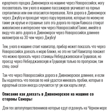
курортного городка Дивноморск на машине через Новороссийск, могу
посоветовать тем у кого в машине пассажиров укачивает на горных
серпантинах или они опасаются перевалов. Хотя дорога в Дивноморск
через Джубгу и проходит через пару перевалов, которые по моему не
такие уж крутые и страшные зато эта дорога по горам Кавказа стократ
живописнее и интереснее чем через Новороссийск!Также, имейте в
виду что авто-дорога в Дивноморск через Новороссийск длиннее
километров на 30 чем через Джубгу!
Тем, у кого в машине стоит навигатор, прибор может показать что через
Новороссийск доехать к морю ближе, но это не так! Навигатор покажет
что можно проехать через станицы Неберджаевская и Грушовая, но
проезд через Неберджаевскую и Грушовую только по пропускам, там
спец-зона!
Так-что через Новороссийск дорога в Дивноморское длиннее, и если
Вы надеетесь что поехав по ней удастся миновать пробки, которые в
курортный сезон иногда случаются тут уж как карты лягут.
Описание как доехать в Дивноморское на машине со
стороны Самары:
Для тех автопутешественников которые едут отдохнуть на Чёрном море