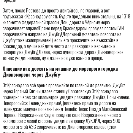
Затем, после Ростова до просто двигайтесь по главной, а вот
подъезжая к Краснодару опять будьте предельно внимательны, на 1318
километре федеральной трассы Дон, дорога к Чёрному морю
сворачивает вправо!Прямо перед Краснодаром, сразу за постом ГАИ
сворачивайте направо на Джубгу!Дорожный указатель поворота на
Джубгу тоже малоприметен! ( если его проскочите, не въезжайте в
Краснодар, а лучше найдите место для разворота и вернитесь к
повороту на Джубгу)Далее, через путепровод дорога Дивноморское
тотчас уходит налево, ну а далее всё уже намного проще.
Описание
как доехать на машине до морскрого городка
Дивноморска через Джубгу
:
От Краснодара всё время проезжайте по главной до развилки Джубга,
через Горячий Ключ и далее станицу Саратовскую.От Краснодара
примерно через сто километров увидите развилку: Джубга, Сочи налево.
Новороссийск, Геленджик прямо!Двигаетесь прямо по дороге на
Геленджик, минуете посёлки Бжид Тешебс Текос Пшада Михайловский
Перевал Возрождение.Когда проедете село Возрождение, через 5
километров с левой стороны увидите заправку ЛУКОЙЛ, через 900
метров от этой АЗС сворачиваете на Дивноморское налево (стоит
дорожный указатель).