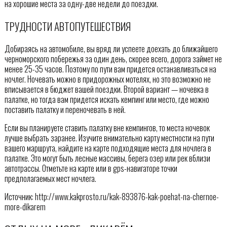
на хорошие места за одну-две недели до поездки.
ТРУДНОСТИ АВТОПУТЕШЕСТВИЯ
Добираясь на автомобиле, вы вряд ли успеете доехать до ближайшего
черноморского побережья за один день, скорее всего, дорога займет не
менее 25-35 часов. Поэтому по пути вам придется останавливаться на
ночлег. Ночевать можно в придорожных мотелях, но это возможно не
вписывается в бюджет вашей поездки. Второй вариант — ночевка в
палатке, но тогда вам придется искать кемпинг или место, где можно
поставить палатку и переночевать в ней.
Если вы планируете ставить палатку вне кемпингов, то места ночевок
лучше выбрать заранее. Изучите внимательно карту местности на пути
вашего маршрута, найдите на карте подходящие места для ночлега в
палатке. Это могут быть лесные массивы, берега озер или рек вблизи
автотрассы. Отметьте на карте или в gps-навигаторе точки
предполагаемых мест ночлега.
Источник: http://www.kakprosto.ru/kak-893876-kak-poehat-na-chernoe-
more-dikarem