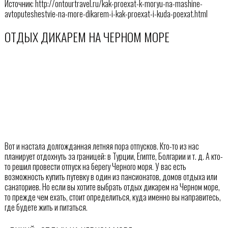
Источник: http://ontourtravel.ru/kak-proexat-k-moryu-na-mashine-
avtoputeshestvie-na-more-dikarem-i-kak-proexat-i-kuda-poexat.html
ОТДЫХ ДИКАРЕМ НА ЧЕРНОМ МОРЕ
Вот и настала долгожданная летняя пора отпусков. Кто-то из нас
планирует отдохнуть за границей: в Турции, Египте, Болгарии и т. д. А кто-
то решил провести отпуск на берегу Черного моря. У вас есть
возможность купить путевку в один из пансионатов, домов отдыха или
санаториев. Но если вы хотите выбрать отдых дикарем на Черном море,
то прежде чем ехать, стоит определиться, куда именно вы направитесь,
где будете жить и питаться.