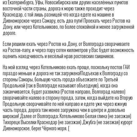
из Екатеринбурга, Уфы, Новосибирска или других населённых пунктов
восточной части страны, дорога к морю также проходит через
Краснодар, с той лишь разницей что когда едете на машине в
Дивноморское через Самару, есть два пути! Проехать через Ростов на
Дону, или через Котельниково, по более спокойной и менее загруженной
дороге.
Если решили ехать через Ростов на Дону, от Волгограда сворачиваете
на Ростов-папу, и через пару сотен километров у Вас будет возможность
оценить находчивость и весёлый нрав ростовских гаишников.
На мой взгляд через Котельниково ехать проще, поскольку постов ГАИ
гораздо меньше и дорога не так загружена!Подъехав к Волгограду со
стороны Самары, большую часть города объезжаете по Третьей
Продольной (так в Волгограде называют объездную), когда она
заканчивается, будет развилка (Ростов направо, Волгоград налево)
сворачивайте налево в сторону города, затем, когда выйдете на Вторую
Продольную сворачивайте по ней направо и едете уже через южную
часть города, дорога там менее загружена чем в центре и довольно
широкая! Далее от Волгограда; Котельниково Белая глина (не заезжая)
Тихорецк Выселки Краснодар (не заезжая) Джубга (не заезжая) курорт
Дивноморское, берег Чёрного моря. [