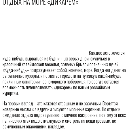
ОТДЫХ НА МОРЕ «ДИКАРЁМ»
Каждое лето хочется
куда-нибудь вырваться из будничных серых дней, окунуться в
красочный калейдоскоп веселья, соленых брызг и солнечных лучей.
«Куда-нибудь» подразумевает собой, конечно, море. Когда нет денег на
заграничные курорты, и не хватает средств на путевку в какой-нибудь
приличный санаторий черноморского побережья, то всегда остается
возможность путешествовать «дикарем» по нашим российским
курортам.
На первый взгляд – это кажется страшным и не разумным. Вертятся
коварные мысли « а вдруг» и рисуются мрачные картинки. Но отдых и
ожидание отдыха подразумевают отличное настроение, поэтому от всех
панических атак надо отмахнуться и смотреть на вещи трезвым, не
замутненным опасениями, взглядом.