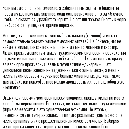
Если вы едете не на автомобиле, а собственным ходом, то билеты на
поезд лучше покупать заранее, если есть возможность, то за 45 суток,
чтобы не оказаться у разбитого корыта. На летний период билеты к морю
разбираются лучше, чем горячие пирожки.
Местом для проживания можно выбрать палатку (кемпинг), а можно
самостоятельно снимать жилье у местных жителей. Не бойтесь, что не
найдете жилья, так как возле моря всегда много домиков и квартир.
Люди, проживающие там, дышат туристическим бизнесом, и объявления
о сдаче мельтешат на каждом столбе и заборе. Не надо платить сразу
за весь срок проживания, ведь в путешествие «дикарем» — это
уникальная возможность не задерживаться в одном месте, а менять
места, таким образом, изучая все больше живописных уголков. Также
для любилетей покомфортнее можно арендовать жилье на влюбой вкус
и кошелек.
Отдых «дикарем» имеет свои плюсы: экономия, аренда жилья на месте
и свобода перемещения. Во-первых, не придется платить туристической
фирме за ее услуги, а это существенная экономия. Во-вторых,
самостоятельно выбирая жилье, вы видите реальные цены, можете на
месте сравнивать их с предоставляемым качеством жилья. Выбирая
место проживания по интернету, мы лишены возможности быть