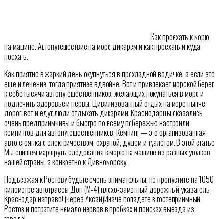
Как проехать к морю
на машине. Автопутешествие на море дикарем и как проехать и куда
поехать.
Как приятно в жаркий день окупнуться в прохладной водичке, а если это
еще и лечение, тогда приятнее вдвойне. Вот и привлекает морской берег
к себе тысячи автопутешественников, желающих покупаться в море и
подлечить здоровье и нервы. Цивилизованный отдых на море нынче
дорог, вот и едут люди отдыхать дикарями. Краснодарцы оказались
очень предприимчивы и быстро по всему побережью настроили
кемпингов для автопутешественников. Кемпинг — это организованная
авто стоянка с электричеством, охраной, душем и туалетом. В этой статье
Мы опишем маршруты следования к морю на машине из разных уголков
нашей страны, а конкретно к Дивноморску.
Подъезжая к Ростову будьте очень внимательны, не пропустите на 1050
километре автотрассы Дон (М-4) плохо-заметный дорожный указатель
Краснодар направо! (через Аксай)Иначе попадёте в гостеприимный
Ростов и потратите немало нервов в пробках и поисках выезда из
города!