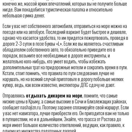
конечно же, массой ярких впечатлений, которых вы не получите больше
нигде. Вам понадобится туристическая палатка и относительно
небольшая сумма денег.
Если у вас нет собственного автомобиля, отправиться на море можно на
поезде или на автобусе. Последний вариант будет быстрее и дешевле,
однако что касается удобства, то им придется пожертвовать, проведя в
дороге 2-3 суток в позе буквы «L». Если же вы являетесь счастливым
обладателем собственного авто, то обязательно приведите его в
порядок, возьмите все необходимые в дороге инструменты, и
желательно кого-нибудь, кто умеет водить, чтобы избежать
дополнительных трат на придорожные мотели и сократить время в пути.
Кстати, стоит помнить, что правила по пути следования лучше не
нарушать, но на всякий случай приготовьте в дорогу побольше мелких
купюр, ведь, как всем известно, инспекторы ДПС сдачу не дают.
Отправляясь
отдыхать дикарем на море
, помните, что самые
низкие цены в Крыму, а самые высокие в Сочи и близлежащих районах,
сообщает nashajizn.ru. Поэтому заранее спланируйте свой маршрут. Если
у вас нет навигатора, лучше приобрести его. Он пригодится вам не только
в путешествии, но и в дальнейшем. Знайте, что трасса от Ростова до
моря имеет большое количество ответвлений, ведущих, как правило, к
одному из множества палаточных лагерей.