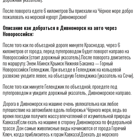
После поворота едете 6 километров Вы приехали на Чёрное море добро
пожаловать на морской курорт Дивноморское!
Описание как добраться в Дивноморск на авто через
Новороссийск:
После того как по объездной дороге минуете Краснодар, через 6
километров от города, перед путепроводом будет поворот направо на
Новороссийск (стоит дорожный указатель).После поворота двигаетесь
по маршруту; Энем Абинск Крымск Нижняя Баканка — Горный
Новороссийск Геленджик. При въезде в Геленджик на кольцевой
развязке уходите левее, на объездную Геленджика (указатель на Сочи).
После того как минуете Геленджик по объездной, проедете под
путепроводом и увидите дорожный указатель, Дивноморское направо.
Дорога в Дивноморск на машине очень увлекательна как любое
путешествие на автомобиле вдоль побережья Чёрного моря, ведь во
время поездки получите массу впечатлений от изумительной природы
Кавказа!Если ехать на машине в сторону Дивноморска по федеральной
трассе Дон самые живописные виды начинаются от города Горячий
Ключ, когда приблизитесь к горам Кавказа!Доехать до морского