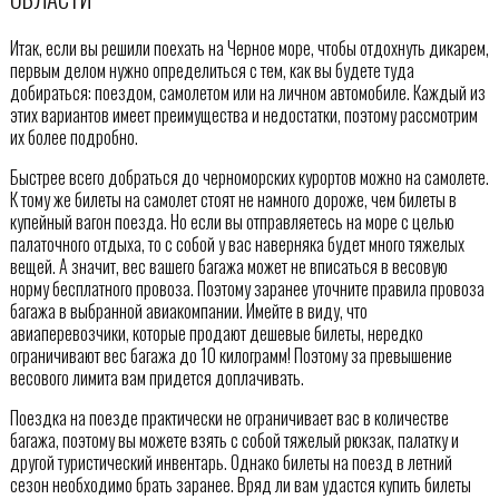
Итак, если вы решили поехать на Черное море, чтобы отдохнуть дикарем,
первым делом нужно определиться с тем, как вы будете туда
добираться: поездом, самолетом или на личном автомобиле. Каждый из
этих вариантов имеет преимущества и недостатки, поэтому рассмотрим
их более подробно.
Быстрее всего добраться до черноморских курортов можно на самолете.
К тому же билеты на самолет стоят не намного дороже, чем билеты в
купейный вагон поезда. Но если вы отправляетесь на море с целью
палаточного отдыха, то с собой у вас наверняка будет много тяжелых
вещей. А значит, вес вашего багажа может не вписаться в весовую
норму бесплатного провоза. Поэтому заранее уточните правила провоза
багажа в выбранной авиакомпании. Имейте в виду, что
авиаперевозчики, которые продают дешевые билеты, нередко
ограничивают вес багажа до 10 килограмм! Поэтому за превышение
весового лимита вам придется доплачивать.
Поездка на поезде практически не ограничивает вас в количестве
багажа, поэтому вы можете взять с собой тяжелый рюкзак, палатку и
другой туристический инвентарь. Однако билеты на поезд в летний
сезон необходимо брать заранее. Вряд ли вам удастся купить билеты