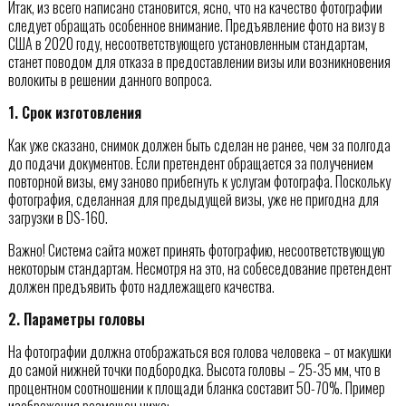
Итак, из всего написано становится, ясно, что на качество фотографии
следует обращать особенное внимание. Предъявление фото на визу в
США в 2020 году, несоответствующего установленным стандартам,
станет поводом для отказа в предоставлении визы или возникновения
волокиты в решении данного вопроса.
1. Срок изготовления
Как уже сказано, снимок должен быть сделан не ранее, чем за полгода
до подачи документов. Если претендент обращается за получением
повторной визы, ему заново прибегнуть к услугам фотографа. Поскольку
фотография, сделанная для предыдущей визы, уже не пригодна для
загрузки в DS-160.
Важно! Система сайта может принять фотографию, несоответствующую
некоторым стандартам. Несмотря на это, на собеседование претендент
должен предъявить фото надлежащего качества.
2. Параметры головы
На фотографии должна отображаться вся голова человека – от макушки
до самой нижней точки подбородка. Высота головы – 25-35 мм, что в
процентном соотношении к площади бланка составит 50-70%. Пример
изображения размещен ниже: