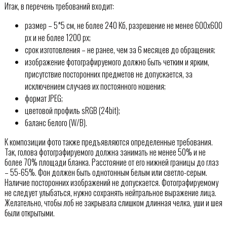
Итак, в перечень требований входит:
размер – 5*5 см, не более 240 Кб, разрешение не менее 600х600
px и не более 1200 px;
срок изготовления – не ранее, чем за 6 месяцев до обращения;
изображение фотографируемого должно быть четким и ярким,
присутствие посторонних предметов не допускается, за
исключением случаев их постоянного ношения;
формат JPEG;
цветовой профиль sRGB (24bit);
баланс белого (W/B).
К композиции фото также предъявляются определенные требования.
Так, голова фотографируемого должна занимать не менее 50% и не
более 70% площади бланка. Расстояние от его нижней границы до глаз
– 55-65%. Фон должен быть однотонным белым или светло-серым.
Наличие посторонних изображений не допускается. Фотографируемому
не следует улыбаться, нужно сохранять нейтральное выражение лица.
Желательно, чтобы лоб не закрывала слишком длинная челка, уши и шея
были открытыми.