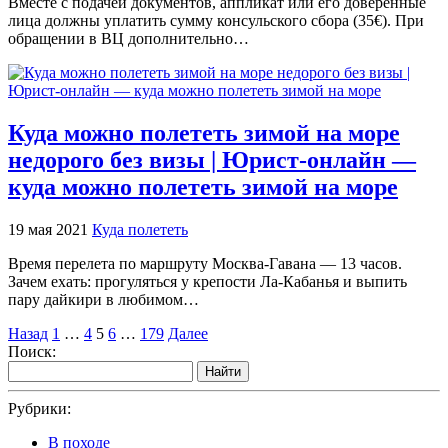
Вместе с подачей документов, аппликат или его доверенные
лица должны уплатить сумму консульского сбора (35€). При
обращении в ВЦ дополнительно…
Куда можно полететь зимой на море
недорого без визы | Юрист-онлайн —
куда можно полететь зимой на море
19 мая 2021
Куда полететь
Время перелета по маршруту Москва‑Гавана — 13 часов.
Зачем ехать: прогуляться у крепости Ла‑Кабанья и выпить
пару дайкири в любимом…
Назад
1
…
4
5
6
…
179
Далее
Поиск:
Найти
Рубрики:
В походе