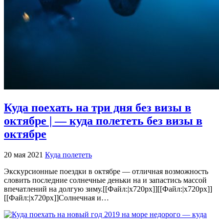
Куда поехать на три дня без визы в
октябре | — куда полететь без визы в
октябре
20 мая 2021
Куда полететь
Экскурсионные поездки в октябре — отличная возможность
словить последние солнечные деньки на и запастись массой
впечатлений на долгую зиму.[[Файл:|x720px]][[Файл:|x720px]]
[[Файл:|x720px]]Солнечная и…