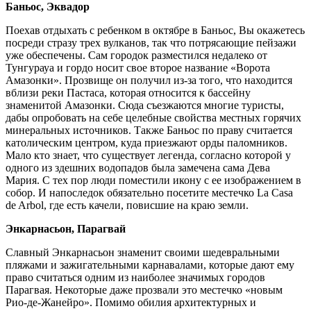
Баньос, Эквадор
Поехав отдыхать с ребенком в октябре в Баньос, Вы окажетесь
посреди стразу трех вулканов, так что потрясающие пейзажи
уже обеспечены. Сам городок разместился недалеко от
Тунгурауа и гордо носит свое второе название «Ворота
Амазонки». Прозвище он получил из-за того, что находится
вблизи реки Пастаса, которая относится к бассейну
знаменитой Амазонки. Сюда съезжаются многие туристы,
дабы опробовать на себе целебные свойства местных горячих
минеральных источников. Также Баньос по праву считается
католическим центром, куда приезжают орды паломников.
Мало кто знает, что существует легенда, согласно которой у
одного из здешних водопадов была замечена сама Дева
Мария. С тех пор люди поместили икону с ее изображением в
собор. И напоследок обязательно посетите местечко La Casa
de Arbol, где есть качели, повисшие на краю земли.
Энкарнасьон, Парагвай
Славный Энкарнасьон знаменит своими шедевральными
пляжами и зажигательными карнавалами, которые дают ему
право считаться одним из наиболее значимых городов
Парагвая. Некоторые даже прозвали это местечко «новым
Рио-де-Жанейро». Помимо обилия архитектурных и