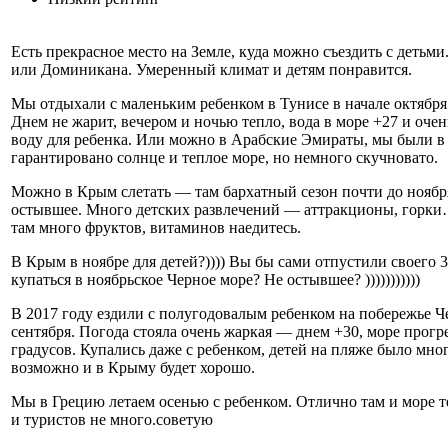
Есть прекрасное место на Земле, куда можно съездить с детьм
или Доминикана. Умеренный климат и детям понравится.
Мы отдыхали с маленьким ребенком в Тунисе в начале октября
Днем не жарит, вечером и ночью тепло, вода в море +27 и очен
воду для ребенка. Или можно в Арабские Эмираты, мы были 
гарантировано солнце и теплое море, но немного скучновато.
Можно в Крым слетать — там бархатный сезон почти до ноября
остывшее. Много детских развлечений — аттракционы, горки
там много фруктов, витаминов наедитесь.
В Крым в ноябре для детей?)))) Вы бы сами отпустили своего 3
купаться в ноябрьское Черное море? Не остывшее? )))))))))))
В 2017 году ездили с полугодовалым ребенком на побережье Ч
сентября. Погода стояла очень жаркая — днем +30, море прогре
градусов. Купались даже с ребенком, детей на пляже было мно
возможно и в Крыму будет хорошо.
Мы в Грецию летаем осенью с ребенком. Отлично там и море 
и туристов не много.советую