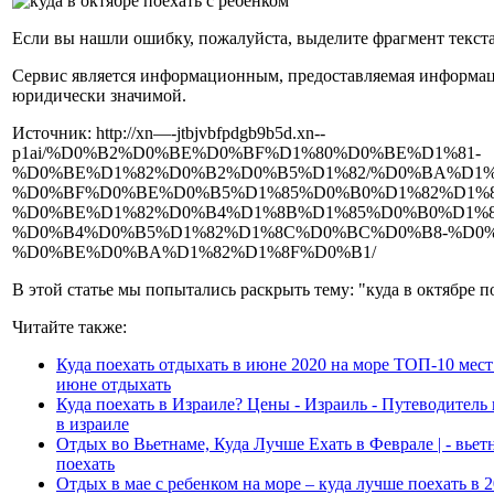
Если вы нашли ошибку, пожалуйста, выделите фрагмент текста 
Сервис является информационным, предоставляемая информац
юридически значимой.
Источник: http://xn—-jtbjvbfpdgb9b5d.xn--
p1ai/%D0%B2%D0%BE%D0%BF%D1%80%D0%BE%D1%81-
%D0%BE%D1%82%D0%B2%D0%B5%D1%82/%D0%BA%D1%
%D0%BF%D0%BE%D0%B5%D1%85%D0%B0%D1%82%D1%8
%D0%BE%D1%82%D0%B4%D1%8B%D1%85%D0%B0%D1%8
%D0%B4%D0%B5%D1%82%D1%8C%D0%BC%D0%B8-%D0%
%D0%BE%D0%BA%D1%82%D1%8F%D0%B1/
В этой статье мы попытались раскрыть тему: "куда в октябре п
Читайте также:
Куда поехать отдыхать в июне 2020 на море ТОП-10 мест |
июне отдыхать
Куда поехать в Израиле? Цены - Израиль - Путеводитель 
в израиле
Отдых во Вьетнаме, Куда Лучше Ехать в Феврале | - вьет
поехать
Отдых в мае с ребенком на море – куда лучше поехать в 2