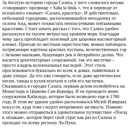
За богатую историю города Сальта, у него сложилось весьма
«говорящее» прозвище « Salta la linda », что в переводе от
испанского означает «Сальта, красотка». И действительно,
небольшой городишко, расположившийся неподалеку от
склона Анд, может похвастать неописуемыми пейзажными
красотами. Стоит начать рассказ с того, что Сальта удобно
раскинулся на тысяче метрах над уровнем моря, благодаря
чему здесь преобладает полезный для здоровья высокогорный
климат. Проехав по местным окрестностям, можно наблюдать
потрясающие картины красных пустынь, величественных гор
с белыми шапками, бушующих рек и бескрайних долин. Что
касается архитектурных сооружений, так это местечко –
просто кладезь колониальных наследий. Этот стиль
прослеживается буквально во всем: в домах, памятниках и
даже улицах. Да что уже говорить, если даже аргентинские
песни, танцы и кухня впитали в себя его частички.
Оказавшись в городке Сальта, первым делом полюбуйтесь на
Монастырь и Церковь Сан-Бернард. И не проходите мимо
сооружения Кабильдо, которое было возведено еще в 1780
году. В этом же здании удобно расположился Музей Изящных
искусств, куда тоже следует непременно заглянуть. Помимо
этого можно отправиться в удивительное путешествие «Поезд
к облакам», которое берет свой страт как раз из Сальты и
проходит по всему региону Ла-Пуна.