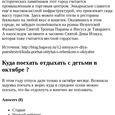
исторических памятников этот город считается
промышленным и торговым центром. Энкарнасьон славится
еще и высококлассной инфраструктурой, что привлекает сюда
массу туристов. Здесь можно найти отели и рестораны
буквально на любой вкус и кошелек. Оказавшись в этом
городе, не забудьте полюбоваться на руины Иезуитской
Фаланстерии Святой Троицы Параны и Иисуса де Таваранге.
А напоследок загляните в часовню Святой Девы Итакуа,
которая тоже считается местной гордостью.
Источник: http://blog.bagway.ru/12-mesyacev-dlya-
puteshestvii/kuda-poehat-otdyhat-s-rebenkom-v-oktyabre
Куда поехать отдыхать с детьми в
октябре ?
В этом году отпуск дали только в октябре месяце. Возникла
задумка поехать к морю, куда в середине осени можно
поехать, что бы отдохнуть и конечно же поплавать.
Answers (8)
Старые
Низкий рейтинг