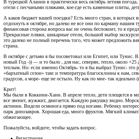
В турецкой Алании в практически весь октябрь летняя погода,
отели с песчаными пляжами, кое-где есть каменные плиты, дет
А каков бюджет вашей поездки? Есть много стран, в которых 
отдохнуть в октябре, но далеко не все они по карману нашим т
финансовая сторона вопроса вас не очень беспокоит, то я пре
Прекрасные пляжи, шикарные отели, большой выбор экскурси
это далеко не полный перечень того, что может предложить вам
страна.
В октябре с детьми я бы посоветовал или Египет, или Тунис. В
новый Год -)) — и то было , для нас, северян, тепло, около +25
теплым. Но: если именно Октябрь- то я бы выбрал Тунис- это 
«бархатный сезон» там: и температура благосклонна к нам, сев
градусов, а море- еще не остыло. Ну как по мне- так идеально
Крит!
Мы были в Коккини-Хани. В апреле тепло, дети плещктся в мор
все звенит, жужжит, двигается. Каждую ракушку видно. Морск
актинии. Видели осминога прямо под ногами. Ребенку интерес
парк динозавров. Хорошая еда, много фруктов. Мягкий климат
обжигающее.
Пожалуйста, войдите, чтобы задать вопрос.
Регистрация