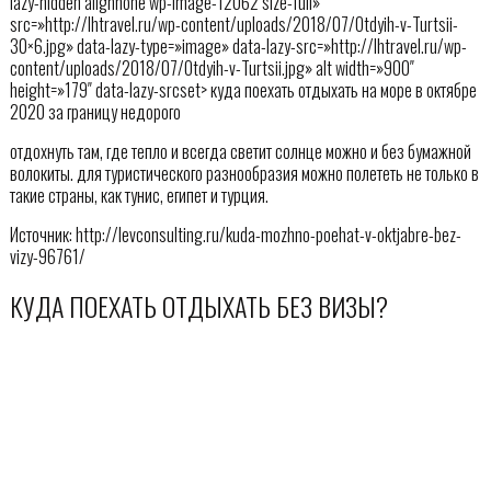
lazy-hidden alignnone wp-image-12062 size-full»
src=»http://lhtravel.ru/wp-content/uploads/2018/07/Otdyih-v-Turtsii-
30×6.jpg» data-lazy-type=»image» data-lazy-src=»http://lhtravel.ru/wp-
content/uploads/2018/07/Otdyih-v-Turtsii.jpg» alt width=»900″
height=»179″ data-lazy-srcset> куда поехать отдыхать на море в октябре
2020 за границу недорого
отдохнуть там, где тепло и всегда светит солнце можно и без бумажной
волокиты. для туристического разнообразия можно полететь не только в
такие страны, как тунис, египет и турция.
Источник: http://levconsulting.ru/kuda-mozhno-poehat-v-oktjabre-bez-
vizy-96761/
КУДА ПОЕХАТЬ ОТДЫХАТЬ БЕЗ ВИЗЫ?