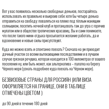
Вот у вас появилось несколько свободных деньков, постарайтесь
использовать их правильно и выкроив себе хотя бы четыре денька
отправиться на свободу: поваляться на пляже под тёплым манящим
солнышком, посетить ночной клуб и протанцевать там до утра с горячив
мулатом или в обществе тропических красавиц. Вы и сами понимаете,
что после такого мини-отдыха просыпается желание работать, да и
вдохновение и новые силы присутствуют.
Куда же можно взять и спонтанно поехать? Сначала на ум приходит
дачный участок со всеми вытекающими последствиями и в лучшем
случае грязная речушка, которая находится в 100 километрах от вашего
поселения ну, или быть может, как альтернатива – палатка на берегу
Чёрного моря (узнать подробнее куда поехать на Чёрном море).
БЕЗВИЗОВЫЕ СТРАНЫ ДЛЯ РОССИЯН (ИЛИ ВИЗА
ОФОРМЛЯЕТСЯ НА ГРАНИЦЕ, ОНИ В ТАБЛИЦЕ
ОТМЕЧЕНЫ ЦВЕТОМ )
до 90 дней в течение 180 дней