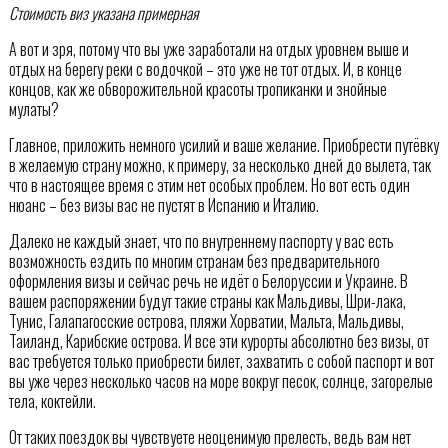
Стоимость виз указана примерная
А вот и зря, потому что вы уже заработали на отдых уровнем выше и
отдых на берегу реки с водочкой – это уже не тот отдых. И, в конце
концов, как же обворожительной красоты тропиканки и знойные
мулаты?
Главное, приложить немного усилий и ваше желание. Приобрести путёвку
в желаемую страну можно, к примеру, за несколько дней до вылета, так
что в настоящее время с этим нет особых проблем. Но вот есть один
нюанс – без визы вас не пустят в Испанию и Италию.
Далеко не каждый знает, что по внутреннему паспорту у вас есть
возможность ездить по многим странам без предварительного
оформления визы и сейчас речь не идёт о Белоруссии и Украине. В
вашем распоряжении будут такие страны как Мальдивы, Шри-лака,
Тунис, Галапагосские острова, пляжи Хорватии, Мальта, Мальдивы,
Таиланд, Карибские острова. И все эти курорты абсолютно без визы, от
вас требуется только приобрести билет, захватить с собой паспорт и вот
вы уже через несколько часов на море вокруг песок, солнце, загорелые
тела, коктейли.
От таких поездок вы чувствуете неоценимую прелесть, ведь вам нет