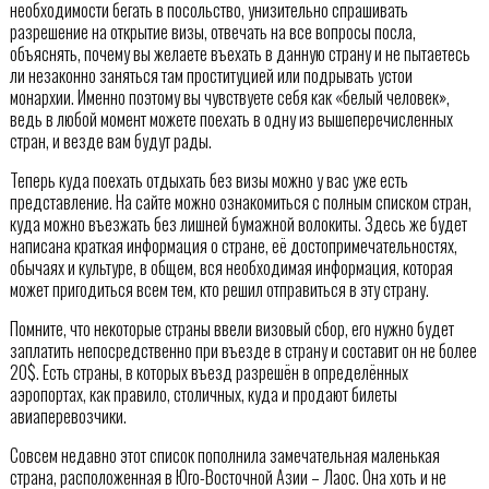
необходимости бегать в посольство, унизительно спрашивать
разрешение на открытие визы, отвечать на все вопросы посла,
объяснять, почему вы желаете въехать в данную страну и не пытаетесь
ли незаконно заняться там проституцией или подрывать устои
монархии. Именно поэтому вы чувствуете себя как «белый человек»,
ведь в любой момент можете поехать в одну из вышеперечисленных
стран, и везде вам будут рады.
Теперь куда поехать отдыхать без визы можно у вас уже есть
представление. На сайте можно ознакомиться с полным списком стран,
куда можно въезжать без лишней бумажной волокиты. Здесь же будет
написана краткая информация о стране, её достопримечательностях,
обычаях и культуре, в общем, вся необходимая информация, которая
может пригодиться всем тем, кто решил отправиться в эту страну.
Помните, что некоторые страны ввели визовый сбор, его нужно будет
заплатить непосредственно при въезде в страну и составит он не более
20$. Есть страны, в которых въезд разрешён в определённых
аэропортах, как правило, столичных, куда и продают билеты
авиаперевозчики.
Совсем недавно этот список пополнила замечательная маленькая
страна, расположенная в Юго-Восточной Азии – Лаос. Она хоть и не