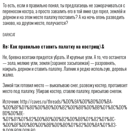
То есть, если я правильно понял, ты предлагаешь не заморачиваться с
переносом костра, а просто завалить его в той ямке где горел, землёй и
дёрном и на этом месте палатку поставить? А на ночь огонь разводить
заново, на другом месте, получается?
DARKCAT
Re: Как правильно ставить палатку на кострищ\&
Не, бревна всетаки придется убрать. И крупные угли. А то, что останется
— зола, мелкие угли, земля (заранее засыпаемая) — разровнять,
накрыть дерном и ставить палатку. Лапник я редко использую, деревья
жалко.
Зимой так готовил место — выкапываю снег, развожу костер, протаивает
место под палатку. Убираю костер, ставлю палатку, присыпаю снегом.
Источник: http://caves.ru/threads/%D0%9A%D0%B0%D0%BA-
%D0%BF%D1%80%D0%B0%D0%B2%D0%B8%D0%BB%D1%8C%D0%
BD%D0%BE-
%D1%81%D1%82%D0%B0%D0%B2%D0%B8%D1%82%D1%8C-
%D0%BF%D0%B0%D0%BB%D0%B0%D1%82%D0%BA%D1%83-
%D0%BD%D0%B0-