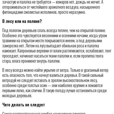
зачастую и палатка не требуется — комаров нет, дождь не мочит. А
отгораживаться от чистейшего ароматного воздуха, насыщенного
фитонцидами смолистых исполинов, просто неразумно.
В лесу или на поляне?
Под пологом деревьев спать всегда теплее, чем на открытой поляне.
Особенно это чувствуется весенними и осенними ночами, когда утром
травинки на открытом месте покрываются инеем, а под деревьями
заморозка нет. Летом на лугу выпадает обильная роса и палатка
намокает. Капроновые веревки от влаги растягиваются, ослабевают, тент
проседает, начинает касаться ткани палатки и, если пропитка тента
стара, влага проникнет внутрь палатки.
В лесу всегда можно найти укрытие от ветра. Только в ураганный ветер
есть опасность того, что начнут валиться деревья. В такой сильный
ветродуй не следует вставать в зрелом высокоствольном лесу,
особенно среди толстых осин — они наиболее хрупкие и ломаются
первыми легко, как спички. В такую погоду лучше остановиться среди
молодых деревьев.
Чего делать не следует
Самая распространенная ошибка начинающих туристов —