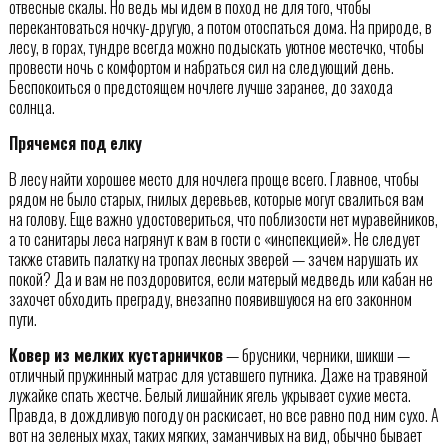
отвесные скалы. Но ведь мы идем в поход не для того, чтобы
перекантоваться ночку-другую, а потом отоспаться дома. На природе, в
лесу, в горах, тундре всегда можно подыскать уютное местечко, чтобы
провести ночь с комфортом и набраться сил на следующий день.
Беспокоиться о предстоящем ночлеге лучше заранее, до захода
солнца.
Прячемся под елку
В лесу найти хорошее место для ночлега проще всего. Главное, чтобы
рядом не было старых, гнилых деревьев, которые могут свалиться вам
на голову. Еще важно удостовериться, что поблизости нет муравейников,
а то санитары леса нагрянут к вам в гости с «инспекцией». Не следует
также ставить палатку на тропах лесных зверей — зачем нарушать их
покой? Да и вам не поздоровится, если матерый медведь или кабан не
захочет обходить преграду, внезапно появившуюся на его законном
пути.
Ковер из мелких кустарничков
— брусники, черники, шикши —
отличный пружинный матрас для уставшего путника. Даже на травяной
лужайке спать жестче. Белый лишайник ягель укрывает сухие места.
Правда, в дождливую погоду он раскисает, но все равно под ним сухо. А
вот на зеленых мхах, таких мягких, заманчивых на вид, обычно бывает