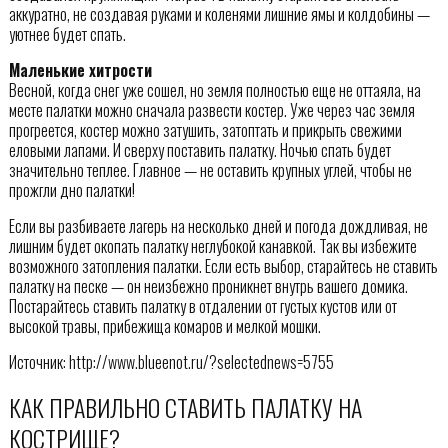
аккуратно, не создавая руками и коленями лишние ямы и колдобины —
уютнее будет спать.
Маленькие хитрости
Весной, когда снег уже сошел, но земля полностью еще не оттаяла, на
месте палатки можно сначала развести костер. Уже через час земля
прогреется, костер можно затушить, затоптать и прикрыть свежими
еловыми лапами. И сверху поставить палатку. Ночью спать будет
значительно теплее. Главное — не оставить крупных углей, чтобы не
прожгли дно палатки!
Если вы разбиваете лагерь на несколько дней и погода дождливая, не
лишним будет окопать палатку неглубокой канавкой. Так вы избежите
возможного затопления палатки. Если есть выбор, старайтесь не ставить
палатку на песке — он неизбежно проникнет внутрь вашего домика.
Постарайтесь ставить палатку в отдалении от густых кустов или от
высокой травы, прибежища комаров и мелкой мошки.
Источник: http://www.blueenot.ru/?selectednews=5755
КАК ПРАВИЛЬНО СТАВИТЬ ПАЛАТКУ НА
КОСТРИЩЕ?