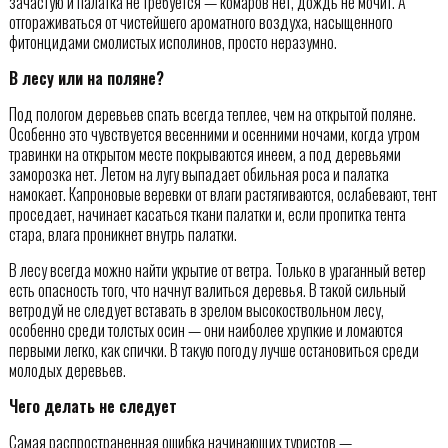
зачастую и палатка не требуется — комаров нет, дождь не мочит. А
отгораживаться от чистейшего ароматного воздуха, насыщенного
фитонцидами смолистых исполинов, просто неразумно.
В лесу или на поляне?
Под пологом деревьев спать всегда теплее, чем на открытой поляне.
Особенно это чувствуется весенними и осенними ночами, когда утром
травинки на открытом месте покрываются инеем, а под деревьями
заморозка нет. Летом на лугу выпадает обильная роса и палатка
намокает. Капроновые веревки от влаги растягиваются, ослабевают, тент
проседает, начинает касаться ткани палатки и, если пропитка тента
стара, влага проникнет внутрь палатки.
В лесу всегда можно найти укрытие от ветра. Только в ураганный ветер
есть опасность того, что начнут валиться деревья. В такой сильный
ветродуй не следует вставать в зрелом высокоствольном лесу,
особенно среди толстых осин — они наиболее хрупкие и ломаются
первыми легко, как спички. В такую погоду лучше остановиться среди
молодых деревьев.
Чего делать не следует
Самая распространенная ошибка начинающих туристов —