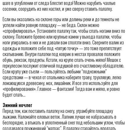
шаге в углублении от следа блестит вода! Можно нарубить чахлые
сосенки, соорудить из них настил, и уже сверху ставить палатку.
Если вы оказались на склоне горы или долины реки и до темноты не
успели найти ровную площадку — не беда. Склон можно
«спрофилировать». Установите палатку так, чтобы спать ногами вниз по
склону. Положите бревно или крупные камни у выхода палатки, чтобы
ноги упирались в них и не давали вам сползти вниз. Сверните валик из
одежды и положите себе под «пятую точку» — это тоже препятствует
скатыванию. Внутри палатки под коврик в местах провалов положите
обувь, рюкзак, продукты. Кстати, на крупе спать очень мягко! Мешок с
геркулесом послужит отличной подушкой его счастливому обладателю.
Если крупу уже съели — пользуйтесь любыми “подножными”
средствами — в чехол от спальника наберите траву, трухлявую, легко
ломающуюся древесину, мох, лишайник. И все это используйте для
«профилирования». Главное — фантазия! Тогда вам и мягко, и ровно
будет спать…
Зимний ночлег
Перед тем, как поставить палатку на снегу, утрамбуйте площадку
лыжами. Наломайте еловых веток. Лапник лучше не набрасывать в
беспорядке, а втыкать в уплотненный снег под небольшим углом, чтобы
создавался пружинящий “матрас”. В палатку старайтесь вползать