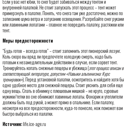
Если у вас нет юбки, то снег будет забиваться между тентом и
внутренней палаткой. Не стоит запускать этот процесс – тент может
примерзнуть в палатке. Понять, что снега там уже достаточно, можно по
затиханию шума ветра и затуханию освещения. Разгребайте снег руками
или лавинными лопатами – главное не повредить палатку, растяжки или
тент.
Меры предосторожности
“Будь готов – всегда готов” – стоит запомнить этот пионерский лозунг.
Коль скоро вы вряд ли предпочтете холодную смерть, надо быть
готовым к незамедлительным действиям в случае, если сорвет тент.
Тренируйтесь копать снежные пещеры и убежища (
этот процесс описан в
соответствующей литературе, допустим «Навыки альпинизма: Курс
тренировок»
). Перед установкой палатки, осмотритесь и найдите хотя бы
одно удобное место для снежной пещеры. Стоит уяснить для себя еще
одну вещь. Спать в обнимку с плюшевым мишкой – не круто, суровые
мужики/тетки во сне обнимают лавинные лопаты. Фонарик и утеплители
должны быть под рукой, а может прямо в спальнике. Если палатку,
несмотря на все предосторожности, куда-то понесло, нож поможет вам
быстро выбраться из палатки.
Источник:
life.ice-age.ru