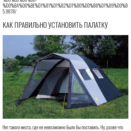
%D0%BA%D0%BE%D1%81%D1%82%D1%80%D0%B8%D1%89%D0%B
5.9878/
КАК ПРАВИЛЬНО УСТАНОВИТЬ ПАЛАТКУ
Нет такого места, где ее невозможно было бы поставить. Ну, разве что