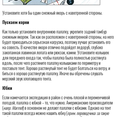
Установите хотя бы один снежный якорь с наветренной стороны.
Пускаем корни
Как только установите внутреннюю палатку, укрепите задний тамбур
снежным якорем. Так как он расположен с наветренной стороны, на него
будет приходиться серьезная нагрузка, поэтому лучше установить его
на совесть. В качестве якоря отлично подойдет ледоруб, глубоко
закопанная лавинная лопата или рюкзак, камни. Установите колышек
для переднего входа так, чтобы палатка была полностью растянута
вдоль, после чего растяните палатку колышками по периметру и
поставьте тент. Хорошо растянутый тент не будет болтаться на ветру, и
биться о хорошо растянутую палатку. Иначе вы обречены слушать
мерзкий звук хлопающего тента.
Юбки
Если намечается экспедиция в район с очень плохой и переменчивой
погодой, палатка с юбкой – то, что нужно. Американские производители
(
напр. Marmot
) в основном не делают палатки с юбками. Однако на тент
такой палатки всегда можно нашить юбку (
прим. переводчика: за такую