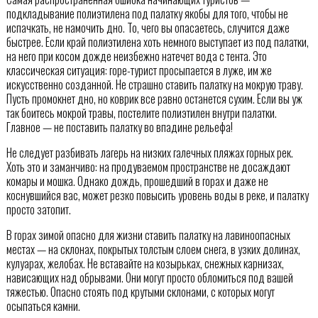
подкладывание полиэтилена под палатку якобы для того, чтобы не
испачкать, не намочить дно. То, чего вы опасаетесь, случится даже
быстрее. Если край полиэтилена хоть немного выступает из под палатки,
на него при косом дожде неизбежно натечет вода с тента. Это
классическая ситуация: горе-турист просыпается в луже, им же
искусственно созданной. Не страшно ставить палатку на мокрую траву.
Пусть промокнет дно, но коврик все равно останется сухим. Если вы уж
так боитесь мокрой травы, постелите полиэтилен внутри палатки.
Главное — не поставить палатку во впадине рельефа!
Не следует разбивать лагерь на низких галечных пляжах горных рек.
Хоть это и заманчиво: на продуваемом пространстве не досаждают
комары и мошка. Однако дождь, прошедший в горах и даже не
коснувшийся вас, может резко повысить уровень воды в реке, и палатку
просто затопит.
В горах зимой опасно для жизни ставить палатку на лавиноопасных
местах — на склонах, покрытых толстым слоем снега, в узких долинах,
кулуарах, желобах. Не вставайте на козырьках, снежных карнизах,
нависающих над обрывами. Они могут просто обломиться под вашей
тяжестью. Опасно стоять под крутыми склонами, с которых могут
осыпаться камни.