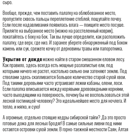
сыро.
Вообще, прежде, чем поставить палатку на облюбованное место,
пропустите сквозь пальцы переплетение стеблей, пощупайте почву.
Если после надавливания появилась влага — поищите место посуше.
Прилягте на выбранное место (можно на расстеленный коврик),
покатайтесь с боку на бок. Так вы лучше определите, как расположить
палатку, где верх, где низ. И заранее уберете обнаруженный под боком
камень или сук, срежете кочку от дерновины травы или папоротника.
Укрытие от дождя
можно найти в старом смешанном еловом лесу.
Как правило, здесь всегда есть мощные разлапистые ели, под
которыми ничего не растет, настолько сильно они затеняют землю. Под
стволами здесь скапливается большое количество старой сухой хвои.
Под такими деревьями часто устраивают лежки кабаны, олени, лоси.
Если палатка вписывается между корявыми древовидными корнями,
часто выходящими на поверхность, почему бы не воспользоваться этой
лесной гостиницей человеку? Это идеальнейшее место для ночлега. И
тепло, и мягко, и сухо!
А огромные, отдельно стоящие кедры сибирской тайги? Да это просто
готовые дома для лесных бродяг! В самые сильные ливни под ними
остаются островки сухой земли. В горно-таежной местности Саян, Алтая