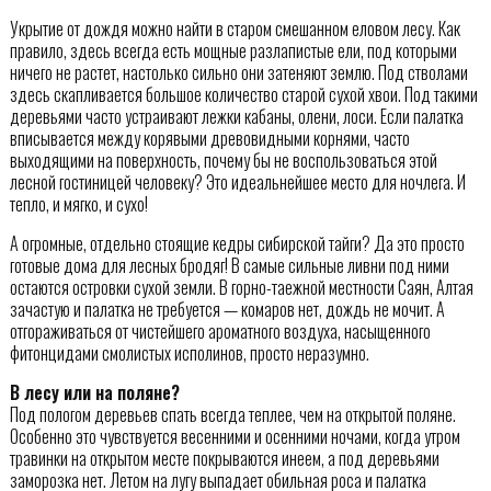
Укрытие от дождя можно найти в старом смешанном еловом лесу. Как
правило, здесь всегда есть мощные разлапистые ели, под которыми
ничего не растет, настолько сильно они затеняют землю. Под стволами
здесь скапливается большое количество старой сухой хвои. Под такими
деревьями часто устраивают лежки кабаны, олени, лоси. Если палатка
вписывается между корявыми древовидными корнями, часто
выходящими на поверхность, почему бы не воспользоваться этой
лесной гостиницей человеку? Это идеальнейшее место для ночлега. И
тепло, и мягко, и сухо!
А огромные, отдельно стоящие кедры сибирской тайги? Да это просто
готовые дома для лесных бродяг! В самые сильные ливни под ними
остаются островки сухой земли. В горно-таежной местности Саян, Алтая
зачастую и палатка не требуется — комаров нет, дождь не мочит. А
отгораживаться от чистейшего ароматного воздуха, насыщенного
фитонцидами смолистых исполинов, просто неразумно.
В лесу или на поляне?
Под пологом деревьев спать всегда теплее, чем на открытой поляне.
Особенно это чувствуется весенними и осенними ночами, когда утром
травинки на открытом месте покрываются инеем, а под деревьями
заморозка нет. Летом на лугу выпадает обильная роса и палатка