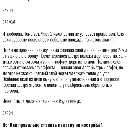
BARON
DARKCAT
Я пробовал. Помогает. Часа 2 мало, земля не успевает прогреться. Хотя
если развести посильнее и побольше площадь, то и этого хватит.
Чтобы не прожечь палатку сними сначала слой дерна сантиметров 2-5 и
оттащи его в сторону. После переноса костра положи дерн обратно. Если
даже останется зола и угли — пофигу, дерн их погасит. Толщина слоя
зависит от желаемого эффекта — тонкий слой даст быстрый эффет, но
до утра не хватит. Толстый слой может удержать тепло до утра.
Особенно если из ямки вынуть еще пару штыков земли и в процессе
горения костра эту землю понемногу подбрасывать обратно для
прогрева.
Имеет смысл делать если ночью будет минус.
BARON
Re: Как правильно ставить палатку на костри&#1