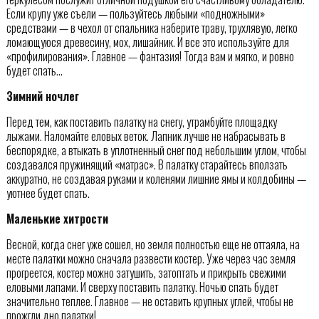
Если крупу уже съели — пользуйтесь любыми «подножными»
средствами — в чехол от спальника наберите траву, трухлявую, легко
ломающуюся древесину, мох, лишайник. И все это используйте для
«профилирования». Главное — фантазия! Тогда вам и мягко, и ровно
будет спать…
Зимний ночлег
Перед тем, как поставить палатку на снегу, утрамбуйте площадку
лыжами. Наломайте еловых веток. Лапник лучше не набрасывать в
беспорядке, а втыкать в уплотненный снег под небольшим углом, чтобы
создавался пружинящий «матрас». В палатку старайтесь вползать
аккуратно, не создавая руками и коленями лишние ямы и колдобины —
уютнее будет спать.
Маленькие хитрости
Весной, когда снег уже сошел, но земля полностью еще не оттаяла, на
месте палатки можно сначала развести костер. Уже через час земля
прогреется, костер можно затушить, затоптать и прикрыть свежими
еловыми лапами. И сверху поставить палатку. Ночью спать будет
значительно теплее. Главное — не оставить крупных углей, чтобы не
прожгли дно палатки!