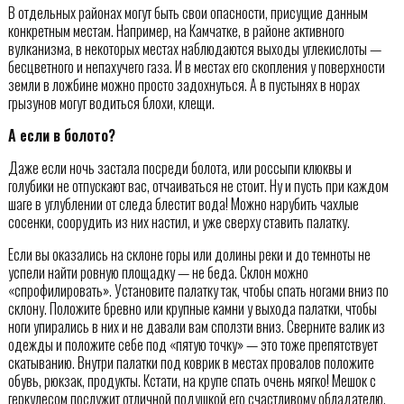
В отдельных районах могут быть свои опасности, присущие данным
конкретным местам. Например, на Камчатке, в районе активного
вулканизма, в некоторых местах наблюдаются выходы углекислоты —
бесцветного и непахучего газа. И в местах его скопления у поверхности
земли в ложбине можно просто задохнуться. А в пустынях в норах
грызунов могут водиться блохи, клещи.
А если в болото?
Даже если ночь застала посреди болота, или россыпи клюквы и
голубики не отпускают вас, отчаиваться не стоит. Ну и пусть при каждом
шаге в углублении от следа блестит вода! Можно нарубить чахлые
сосенки, соорудить из них настил, и уже сверху ставить палатку.
Если вы оказались на склоне горы или долины реки и до темноты не
успели найти ровную площадку — не беда. Склон можно
«спрофилировать». Установите палатку так, чтобы спать ногами вниз по
склону. Положите бревно или крупные камни у выхода палатки, чтобы
ноги упирались в них и не давали вам сползти вниз. Сверните валик из
одежды и положите себе под «пятую точку» — это тоже препятствует
скатыванию. Внутри палатки под коврик в местах провалов положите
обувь, рюкзак, продукты. Кстати, на крупе спать очень мягко! Мешок с
геркулесом послужит отличной подушкой его счастливому обладателю.