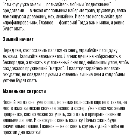
Если крупу уже съели — пользуйтесь любыми “подножными”
средствами — в чехол от спальника наберите траву, трухлявую, легко
ломающуюся древесину, мох, лишайник. И все это используйте для
«профилирования». Главное — фантазия! Тогда вам и мягко, и ровно
будет спать.
Зимний ночлег
Перед тем, как поставить палатку на снегу, утрамбуйте площадку
лыжами. Наломайте еловых веток. Лапник лучше не набрасывать в
беспорядке, а втыкать в уплотненный снег под небольшим углом, чтобы
создавался пружинящий “матрас”. В палатку старайтесь вползать
аккуратно, не создавая руками и коленями лишние ямы и колдобины —
уютнее будет спать.
Маленькие хитрости
Весной, когда снег уже сошел, но земля полностью еще не оттаяла, на
месте палатки можно сначала развести костер. Уже через час земля
прогреется, костер можно затушить, затоптать и прикрыть свежими
еловыми лапами. И сверху поставить палатку. Ночью спать будет
значительно теплее. Главное — не оставить крупных углей, чтобы не
прожгли дно палатки!