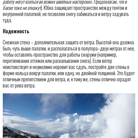
работу могут взяться во всяких швейных мастерских. Предполагаю, что в
Баске тоже не откажут
). Юбка защищает пространство между тентом и
внутренней палаткой, не позволяя снегу забиваться и ветру задувать
туда.
Надежность
Снежная стена – дополнительная защита от ветра. Высотой она должна
быть чуть выше палатки, и располагаться в полутора–двух метрах от нее,
чтобы оставлять пространство для работы снаружи (например,
перетягивания оттяжек или раскапывания снега). Если ветер
неистовствует и неумолимо норовит вас сдуть, постройте две стены в
форме кольца вокруг палатки, или одну, но двойной толщиной. Это будет
отличным препятствием для ветра, и, к тому же, стены отлично оградят
вас от рева ветра.