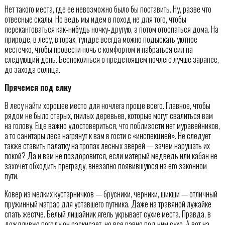
Нет такого места, где ее невозможно было бы поставить. Ну, разве что
отвесные скалы. Но ведь мы идем в поход не для того, чтобы
перекантоваться как-нибудь ночку-другую, а потом отоспаться дома. На
природе, в лесу, в горах, тундре всегда можно подыскать уютное
местечко, чтобы провести ночь с комфортом и набраться сил на
следующий день. Беспокоиться о предстоящем ночлеге лучше заранее,
до захода солнца.
Прячемся под елку
В лесу найти хорошее место для ночлега проще всего. Главное, чтобы
рядом не было старых, гнилых деревьев, которые могут свалиться вам
на голову. Еще важно удостовериться, что поблизости нет муравейников,
а то санитары леса нагрянут к вам в гости с «инспекцией». Не следует
также ставить палатку на тропах лесных зверей — зачем нарушать их
покой? Да и вам не поздоровится, если матерый медведь или кабан не
захочет обходить преграду, внезапно появившуюся на его законном
пути.
Ковер из мелких кустарничков — брусники, черники, шикши — отличный
пружинный матрас для уставшего путника. Даже на травяной лужайке
спать жестче. Белый лишайник ягель укрывает сухие места. Правда, в
дождливую погоду он раскисает, но все равно под ним сухо. А вот на