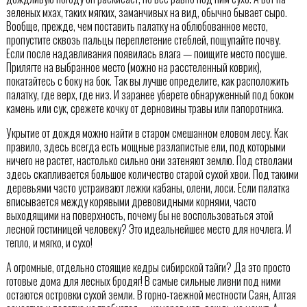
зеленых мхах, таких мягких, заманчивых на вид, обычно бывает сыро.
Вообще, прежде, чем поставить палатку на облюбованное место,
пропустите сквозь пальцы переплетение стеблей, пощупайте почву.
Если после надавливания появилась влага — поищите место посуше.
Прилягте на выбранное место (можно на расстеленный коврик),
покатайтесь с боку на бок. Так вы лучше определите, как расположить
палатку, где верх, где низ. И заранее уберете обнаруженный под боком
камень или сук, срежете кочку от дерновины травы или папоротника.
Укрытие от дождя можно найти в старом смешанном еловом лесу. Как
правило, здесь всегда есть мощные разлапистые ели, под которыми
ничего не растет, настолько сильно они затеняют землю. Под стволами
здесь скапливается большое количество старой сухой хвои. Под такими
деревьями часто устраивают лежки кабаны, олени, лоси. Если палатка
вписывается между корявыми древовидными корнями, часто
выходящими на поверхность, почему бы не воспользоваться этой
лесной гостиницей человеку? Это идеальнейшее место для ночлега. И
тепло, и мягко, и сухо!
А огромные, отдельно стоящие кедры сибирской тайги? Да это просто
готовые дома для лесных бродяг! В самые сильные ливни под ними
остаются островки сухой земли. В горно-таежной местности Саян, Алтая