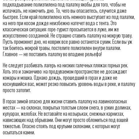
подкладывание полиэтилена под палатку якобы для того, чтобы не
испачкать, не намочить дно. То, чего вы опасаетесь, случится даже
быстрее. Если край полиэтилена хоть немного выступает из под палатки,
на него при косом дожде неизбежно натечет вода с тента. Это
классическая ситуация: горе-турист просыпается в луже, им же
искусственно созданной. Не страшно ставить палатку на мокрую траву.
Пусть промокнет дно, но коврик все равно останется сухим. Если вы уж
так боитесь мокрой травы, постелите полиэтилен внутри палатки.
Главное — не поставить палатку во впадине рельефа!
Не следует разбивать лагерь на низких галечных пляжах горных рек.
Хоть это и заманчиво: на продуваемом пространстве не досаждают
комары и мошка. Однако дождь, прошедший в горах и даже не
коснувшийся вас, может резко повысить уровень воды в реке, и палатку
просто затопит.
В горах зимой опасно для жизни ставить палатку на лавиноопасных
местах — на склонах, покрытых толстым слоем снега, в узких долинах,
кулуарах, желобах. Не вставайте на козырьках, снежных карнизах,
нависающих над обрывами. Они могут просто обломиться под вашей
тяжестью. Опасно стоять под крутыми склонами, с которых могут
осыпаться камни.