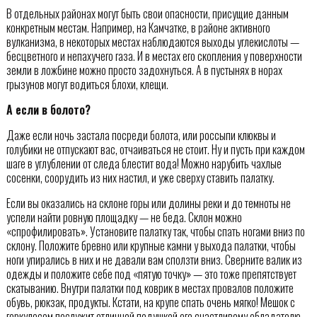
В отдельных районах могут быть свои опасности, присущие данным
конкретным местам. Например, на Камчатке, в районе активного
вулканизма, в некоторых местах наблюдаются выходы углекислоты —
бесцветного и непахучего газа. И в местах его скопления у поверхности
земли в ложбине можно просто задохнуться. А в пустынях в норах
грызунов могут водиться блохи, клещи.
А если в болото?
Даже если ночь застала посреди болота, или россыпи клюквы и
голубики не отпускают вас, отчаиваться не стоит. Ну и пусть при каждом
шаге в углублении от следа блестит вода! Можно нарубить чахлые
сосенки, соорудить из них настил, и уже сверху ставить палатку.
Если вы оказались на склоне горы или долины реки и до темноты не
успели найти ровную площадку — не беда. Склон можно
«спрофилировать». Установите палатку так, чтобы спать ногами вниз по
склону. Положите бревно или крупные камни у выхода палатки, чтобы
ноги упирались в них и не давали вам сползти вниз. Сверните валик из
одежды и положите себе под «пятую точку» — это тоже препятствует
скатыванию. Внутри палатки под коврик в местах провалов положите
обувь, рюкзак, продукты. Кстати, на крупе спать очень мягко! Мешок с
геркулесом послужит отличной подушкой его счастливому обладателю.