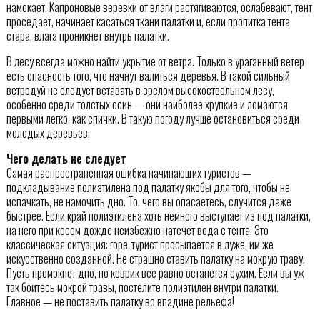
намокает. Капроновые веревки от влаги растягиваются, ослабевают, тент
проседает, начинает касаться ткани палатки и, если пропитка тента
стара, влага проникнет внутрь палатки.
В лесу всегда можно найти укрытие от ветра. Только в ураганный ветер
есть опасность того, что начнут валиться деревья. В такой сильный
ветродуй не следует вставать в зрелом высокоствольном лесу,
особенно среди толстых осин — они наиболее хрупкие и ломаются
первыми легко, как спички. В такую погоду лучше остановиться среди
молодых деревьев.
Чего делать не следует
Самая распространенная ошибка начинающих туристов —
подкладывание полиэтилена под палатку якобы для того, чтобы не
испачкать, не намочить дно. То, чего вы опасаетесь, случится даже
быстрее. Если край полиэтилена хоть немного выступает из под палатки,
на него при косом дожде неизбежно натечет вода с тента. Это
классическая ситуация: горе-турист просыпается в луже, им же
искусственно созданной. Не страшно ставить палатку на мокрую траву.
Пусть промокнет дно, но коврик все равно останется сухим. Если вы уж
так боитесь мокрой травы, постелите полиэтилен внутри палатки.
Главное — не поставить палатку во впадине рельефа!