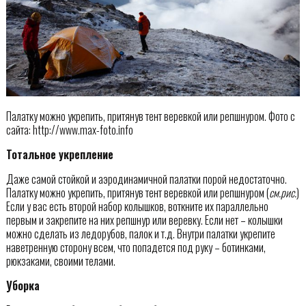
Палатку можно укрепить, притянув тент веревкой или репшнуром. Фото с
сайта: http://www.max-foto.info
Тотальное укрепление
Даже самой стойкой и аэродинамичной палатки порой недостаточно.
Палатку можно укрепить, притянув тент веревкой или репшнуром (
см.рис.
)
Если у вас есть второй набор колышков, воткните их параллельно
первым и закрепите на них репшнур или веревку. Если нет – колышки
можно сделать из ледорубов, палок и т.д. Внутри палатки укрепите
наветренную сторону всем, что попадется под руку – ботинками,
рюкзаками, своими телами.
Уборка