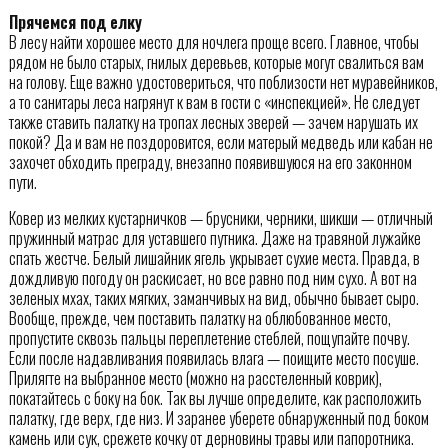
Прячемся под елку
В лесу найти хорошее место для ночлега проще всего. Главное, чтобы
рядом не было старых, гнилых деревьев, которые могут свалиться вам
на голову. Еще важно удостовериться, что поблизости нет муравейников,
а то санитары леса нагрянут к вам в гости с «инспекцией». Не следует
также ставить палатку на тропах лесных зверей — зачем нарушать их
покой? Да и вам не поздоровится, если матерый медведь или кабан не
захочет обходить преграду, внезапно появившуюся на его законном
пути.
Ковер из мелких кустарничков — брусники, черники, шикши — отличный
пружинный матрас для уставшего путника. Даже на травяной лужайке
спать жестче. Белый лишайник ягель укрывает сухие места. Правда, в
дождливую погоду он раскисает, но все равно под ним сухо. А вот на
зеленых мхах, таких мягких, заманчивых на вид, обычно бывает сыро.
Вообще, прежде, чем поставить палатку на облюбованное место,
пропустите сквозь пальцы переплетение стеблей, пощупайте почву.
Если после надавливания появилась влага — поищите место посуше.
Прилягте на выбранное место (можно на расстеленный коврик),
покатайтесь с боку на бок. Так вы лучше определите, как расположить
палатку, где верх, где низ. И заранее уберете обнаруженный под боком
камень или сук, срежете кочку от дерновины травы или папоротника.