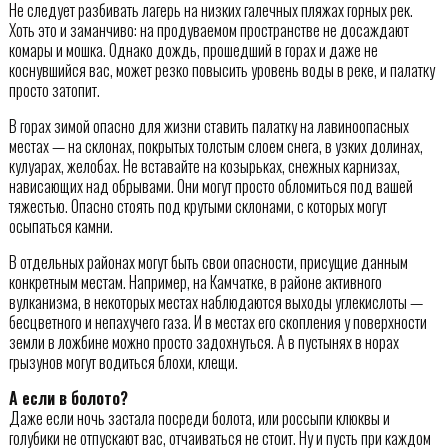
Не следует разбивать лагерь на низких галечных пляжах горных рек.
Хоть это и заманчиво: на продуваемом пространстве не досаждают
комары и мошка. Однако дождь, прошедший в горах и даже не
коснувшийся вас, может резко повысить уровень воды в реке, и палатку
просто затопит.
В горах зимой опасно для жизни ставить палатку на лавиноопасных
местах — на склонах, покрытых толстым слоем снега, в узких долинах,
кулуарах, желобах. Не вставайте на козырьках, снежных карнизах,
нависающих над обрывами. Они могут просто обломиться под вашей
тяжестью. Опасно стоять под крутыми склонами, с которых могут
осыпаться камни.
В отдельных районах могут быть свои опасности, присущие данным
конкретным местам. Например, на Камчатке, в районе активного
вулканизма, в некоторых местах наблюдаются выходы углекислоты —
бесцветного и непахучего газа. И в местах его скопления у поверхности
земли в ложбине можно просто задохнуться. А в пустынях в норах
грызунов могут водиться блохи, клещи.
А если в болото?
Даже если ночь застала посреди болота, или россыпи клюквы и
голубики не отпускают вас, отчаиваться не стоит. Ну и пусть при каждом