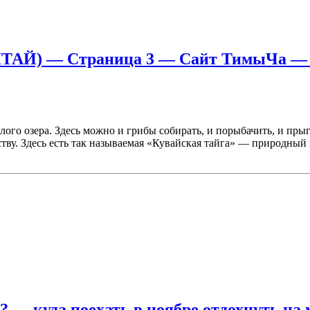
) — Страница 3 — Сайт ТимыЧа — куд
ого озера. Здесь можно и грибы собирать, и порыбачить, и прыгн
тву. Здесь есть так называемая «Кувайская тайга» — природный 
? — куда поехать в ноябре отдохнуть на 