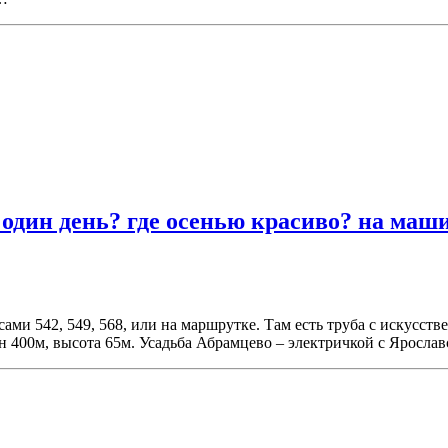
 один день? где осенью красиво? на маши
сами 542, 549, 568, или на маршрутке. Там есть труба c искусст
400м, высота 65м. Усадьба Абрамцево – электричкой с Ярославск