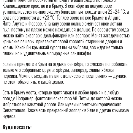
Краснодарском крае, но и в Крыму. В сентябре на полуострове
устанавливается по-настоящему благодатная погода: днем 22–24 °С, а
вода прогревается до +23 °С. Теплее всего на юге Крыма: в Алуште,
Ялте, Алупке и Форосе. К началу осени солнце смягчает свой летний
пыл, поэтому на пляже можно находиться дольше. По соседству всегда
можно найти аквапарк, дельфинарий или зоопарк. Манят загадочностью
крымские пещеры, привлекают своей красотой старинные дворцы и
храмы. Какой бы крымский курорт вы ни выбрали, вас ждут не только
пляжи, но и удивительные природные ландшафты.
Если вы приедете в Крым на отдых в сентябре, то сможете попробовать
только что собранные фрукты: арбузы, виноград, сливы, яблоки,
персики. Можно съездить на винодельческие предприятия — думаем,
не стоит объяснять, с какой целью.
Есть в Крыму места, которые притягивают в любое время и в любую
погоду. Например, фантастическая гора Ай-Петри, до которой можно
добраться на канатной дороге. Или музеи и памятники героического
Севастополя. Также есть прекрасный зоопарк в Ялте и другие крымские
чудеса.
Куда поехать: