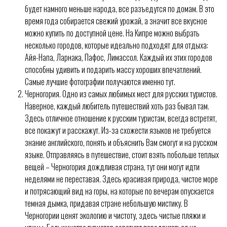
будет намного меньше народа, все разъедутся по домам. В это
время года собирается свежий урожай, а значит все вкусное
можно купить по доступной цене. На Кипре можно выбрать
несколько городов, которые идеально подходят для отдыха:
Айя-Напа, Ларнака, Пафос, Лимассол. Каждый их этих городов
способны удивить и подарить массу хороших впечатлений.
Самые лучшие фотографии получаются именно тут.
Черногория. Одно из самых любимых мест для русских туристов.
Наверное, каждый любитель путешествий хоть раз бывал там.
Здесь отличное отношение к русским туристам, всегда встретят,
все покажут и расскажут. Из-за схожести языков не требуется
знание английского, понять и объяснить Вам смогут и на русском
языке. Отправляясь в путешествие, стоит взять побольше теплых
вещей – Черногория дождливая страна, тут они могут идти
неделями не переставая. Здесь красивая природа, чистое море
и потрясающий вид на горы, на которые по вечерам опускается
темная дымка, придавая стране небольшую мистику. В
Черногории ценят экологию и чистоту, здесь чистые пляжи и