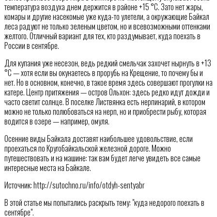
температура воздуха днем держится в районе +15 °С. Зато нет жары,
комары и другие насекомые уже куда-то улетели, а окружающие Байкал
леса радуют не только зеленым цветом, но и всевозможными оттенками
желтого. Отличный вариант для тех, кто раздумывает, куда поехать в
России в сентябре.
Для купания уже несезон, ведь редкий смельчак захочет нырнуть в +13
°С — хотя если вы окунаетесь в прорубь на Крещение, то почему бы и
нет. Но в основном, конечно, в такое время здесь совершают прогулки на
катере. Центр притяжения — остров Ольхон: здесь редко идут дожди и
часто светит солнце. В поселке Листвянка есть нерпинарий, в котором
можно не только полюбоваться на нерп, но и приобрести рыбу, которая
водится в озере — например, омуля.
Осенние виды Байкала доставят наибольшее удовольствие, если
проехаться по Кругобайкальской железной дороге. Можно
путешествовать и на машине: так вам будет легче увидеть все самые
интересные места на Байкале.
Источник: http://sutochno.ru/info/otdyh-sentyabr
В этой статье мы попытались раскрыть тему: "куда недорого поехать в
сентябре".