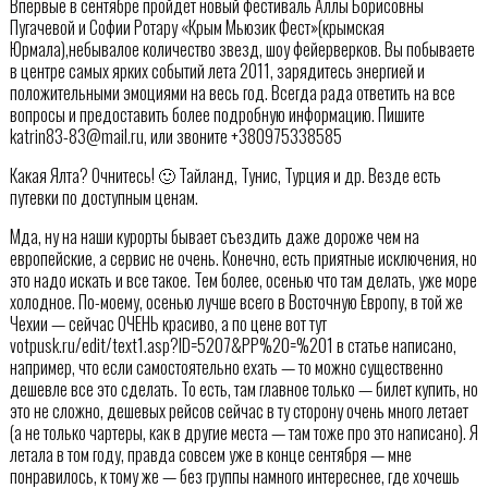
Впервые в сентябре пройдет новый фестиваль Аллы Борисовны
Пугачевой и Софии Ротару «Крым Мьюзик Фест»(крымская
Юрмала),небывалое количество звезд, шоу фейерверков. Вы побываете
в центре самых ярких событий лета 2011, зарядитесь энергией и
положительными эмоциями на весь год . Всегда рада ответить на все
вопросы и предоставить более подробную информацию. Пишите
katrin83-83@mail.ru, или звоните +380975338585
Какая Ялта? Очнитесь! 🙂 Тайланд, Тунис, Турция и др. Везде есть
путевки по доступным ценам.
Мда, ну на наши курорты бывает съездить даже дороже чем на
европейские, а сервис не очень. Конечно, есть приятные исключения, но
это надо искать и все такое. Тем более, осенью что там делать, уже море
холодное. По-моему, осенью лучше всего в Восточную Европу, в той же
Чехии — сейчас ОЧЕНЬ красиво, а по цене вот тут
votpusk.ru/edit/text1.asp?ID=5207&PP%20=%201 в статье написано,
например, что если самостоятельно ехать — то можно существенно
дешевле все это сделать. То есть, там главное только — билет купить, но
это не сложно, дешевых рейсов сейчас в ту сторону очень много летает
(а не только чартеры, как в другие места — там тоже про это написано). Я
летала в том году, правда совсем уже в конце сентября — мне
понравилось, к тому же — без группы намного интереснее, где хочешь