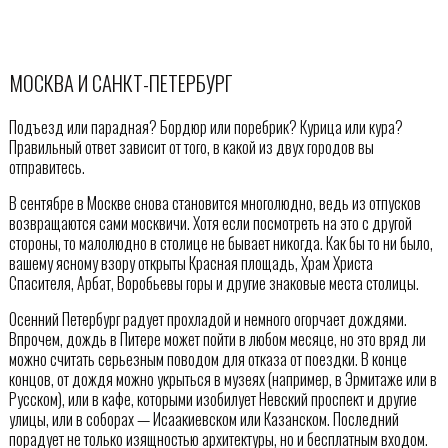
МОСКВА И САНКТ-ПЕТЕРБУРГ
Подъезд или парадная? Бордюр или поребрик? Курица или кура?
Правильный ответ зависит от того, в какой из двух городов вы
отправитесь.
В сентябре в Москве снова становится многолюдно, ведь из отпусков
возвращаются сами москвичи. Хотя если посмотреть на это с другой
стороны, то малолюдно в столице не бывает никогда. Как бы то ни было,
вашему ясному взору открыты Красная площадь, Храм Христа
Спасителя, Арбат, Воробьевы горы и другие знаковые места столицы.
Осенний Петербург радует прохладой и немного огорчает дождями.
Впрочем, дождь в Питере может пойти в любом месяце, но это вряд ли
можно считать серьезным поводом для отказа от поездки. В конце
концов, от дождя можно укрыться в музеях (например, в Эрмитаже или в
Русском), или в кафе, которыми изобилует Невский проспект и другие
улицы, или в соборах — Исаакиевском или Казанском. Последний
порадует не только изящностью архитектуры, но и бесплатным входом.