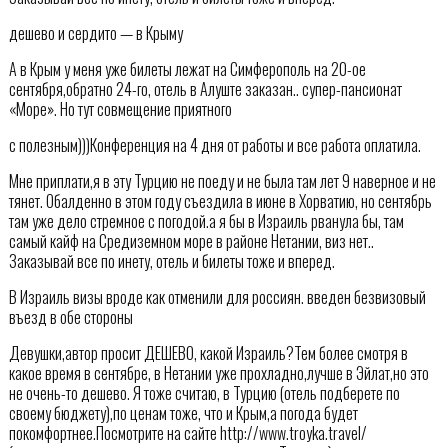
дешево и сердито — в Крыму
А в Крым у меня уже билеты лежат на Симферополь на 20-ое
сентября,обратно 24-го, отель в Алуште заказан.. супер-пансионат
«Море». Но тут совмещение приятного
с полезным)))Конференция на 4 дня от работы и все работа оплатила.
Мне приплати,я в эту Турцию не поеду и не была там лет 9 наверное и не
тянет. Обалденно в этом году съездила в июне в Хорватию, но сентябрь
там уже дело стремное с погодой.а я бы в Израиль рванула бы, там
самый кайф на Средиземном море в районе Нетании, виз нет..
Заказывай все по инету, отель и билеты тоже и вперед.
В Израиль визы вроде как отменили для россиян. введен безвизовый
въезд в обе стороны
Девушки,автор просит ДЕШЕВО, какой Израиль?Тем более смотря в
какое время в сентябре, в Нетании уже прохладно,лучше в Эйлат,но это
не очень-то дешево. Я тоже считаю, в Турцию (отель подберете по
своему бюджету),по ценам тоже, что и Крым,а погода будет
покомфортнее.Посмотрите на сайте http://www.troyka.travel/