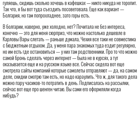
гуляешь, сидишь сколько хочешь в кафешках — никто никуда не торопит.
Так что, я бы вот туда съездить посоветовала. Еще как вариант —
Болгария, но там попрохладнее, зато горы есть.
В болгарии, наверно, уже холодно, нет? Почитала не без интереса,
конечно — это для меня сюрприз, что можно настолько дешевле в
Карловы Вары слетать — раньше думала, Чехия все таки не совместима
с бюджетным отдыхом. Да, у меня пара знакомых туда ездит регулярно,
но им есть где остановиться — у них там родственники. Про то что можно
самой бронь сделать через интернет — была не в курсях, а тут
оказывается еще и на русском языке все. Сейчас сидела вот еще
смотрела сайты компаний которые самолеты отправляют — да, на самом
деле, скидки смотрю там есть, но надо караулить. Что ж, для такого дела
можно пару часиков-то потратить в день. Подписалась на рассылки,
сейчас вот еще про шенген читаю. Вы сами его оформляли когда
нибудь?