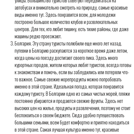
улицы. Большинство туристов советуют передвигаться на
автобусах и внимательно смотреть на природу, самые красивые
виды именно тут. Здесь понравится всем, для молодежи
построено большое количество клубов и развлекательных
центров. Для тех, кто любит тишину, есть тихие районы, где даже
машины редко проезжают.
Болгария. Эту страну туристы полюбили еще много лет назад.
путевки в Болгарию раскупаются за короткое время даже летом,
когда цены на поезду достигают своего пика. Здесь много
курортных городов, жители которых любят туристов, всегда готовы
к знакомствам и помочь, если вы заблудились или потеряли что-
то важное. Самые свежие морепродукты можно попробовать
именно в этой стране. Идеальная погода, которая понравится
каждому туристу. В Болгарии одно из самых чистых морей, пляжи
постоянно убираются и продаются свежие фрукты. Здесь нет
высоких цен на жилье, продукты и развлечения, поэтому не стоит
беспокоиться о своем бюджете. Сюда удобно путешествовать
большими семьями, всем будет комфортно и приятно находиться
в этой стране. Самая лучшая культура именно тут, красивые