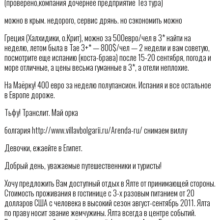
(проверено,компания дочернее предприятие Тез тура)
можно в крым. недорого, сервис дрянь. но сэкономить можно
Греция (Халхидики, о.Крит), можно за 500евро/чел в 3* найти на
неделю, летом была в Тае 3+* — 800$/чел — 2 недели и вам советую,
посмотрите еще испанию (коста-брава) после 15-20 сентября, погода и
море отличные, а цены весьма гуманные в 3*, а отели неплохие.
На Маёрку! 400 евро за неделю полупансион. Испания и все остальное
в Европе дороже.
Тьфу! Транслит. Май орка
болгария http://www.villavbolgarii.ru/Arenda-ru/ снимаем виллу
Девочки, ежаейте в Египет.
Добрый день, уважаемые путешественники и туристы!
Хочу предложить Вам доступный отдых в Ялте от принимающей стороны.
Стоимость проживания в гостинице с 3-х разовым питанием от 20
долларов США с человека в высокий сезон август-сентябрь 2011. Ялта
по праву носит звание жемчужины. Ялта всегда в центре событий.