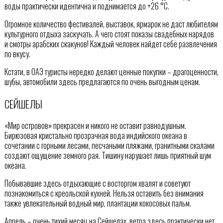
воды практически идентична и поднимается до +26 °С.
Огромное количество фестивалей, выставок, ярмарок не даст любителям
культурного отдыха заскучать. А чего стоят показы свадебных нарядов
и смотры арабских скакунов! Каждый человек найдет себе развлечения
по вкусу.
Кстати, в ОАЭ туристы нередко делают ценные покупки – драгоценности,
шубы, автомобили здесь предлагаются по очень выгодным ценам.
СЕЙШЕЛЫ
«Мир островов» прекрасен и никого не оставит равнодушным.
Бирюзовая кристально прозрачная вода индийского океана в
сочетании с горными лесами, песчаными пляжами, гранитными скалами
создают ощущение земного рая. Тишину нарушает лишь приятный шум
океана.
Побывавшие здесь отдыхающие с восторгом хвалят и советуют
познакомиться с креольской кухней. Нельзя оставить без внимания
также увлекательный водный мир, плантации кокосовых пальм.
Апрель – очень тихий месяц на Сейшелах, ветра здесь практически нет,