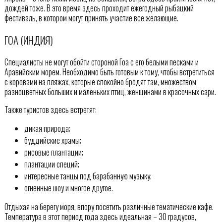
дождей тоже. В это время здесь проходит ежегодный рыбацкий
фестиваль, в котором могут принять участие все желающие.
ГОА (ИНДИЯ)
Специалисты не могут обойти стороной Гоа с его белыми песками и
Аравийским морем. Необходимо быть готовым к тому, чтобы встретиться
с коровами на пляжах, которые спокойно бродят там, множеством
разноцветных больших и маленьких птиц, женщинами в красочных сари.
Также туристов здесь встретят:
дикая природа;
буддийские храмы;
рисовые плантации;
плантации специй;
интересные танцы под барабанную музыку;
огненные шоу и многое другое.
Отдыхая на берегу моря, впору посетить различные тематические кафе.
Температура в этот период года здесь идеальная – 30 градусов,