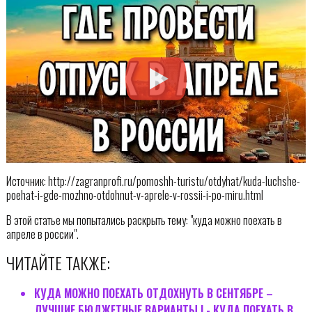
Источник: http://zagranprofi.ru/pomoshh-turistu/otdyhat/kuda-luchshe-
poehat-i-gde-mozhno-otdohnut-v-aprele-v-rossii-i-po-miru.html
В этой статье мы попытались раскрыть тему: "куда можно поехать в
апреле в россии".
ЧИТАЙТЕ ТАКЖЕ:
КУДА МОЖНО ПОЕХАТЬ ОТДОХНУТЬ В СЕНТЯБРЕ –
ЛУЧШИЕ БЮДЖЕТНЫЕ ВАРИАНТЫ | - КУДА ПОЕХАТЬ В