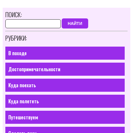
ПОИСК:
НАЙТИ
РУБРИКИ:
В походе
Достопримечательности
Куда поехать
Куда полететь
Путешествуем