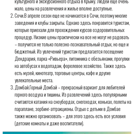
культурного и экскурсионного отдыха в Крыму. Людей еще очень
мало, цены на развлечения и жилье вполне доступные.
Сочи.В апреле сезон еще не начинается в Сочи, поэтому многие
заведения и клубы закрыты. Однако здесь понравится туристам,
которые приехали для прохождения курсов оздоровительных
процедур. Низкие цены практически на все не могут не радовать
– получится не только полезно-познавательный отдых, но еще и
бюджетный. Из увлечений туристам предлагается посещение
Дендрария, парка «Ривьера», питомника с обезьянами, прогулки
на автобусах к водопадам, форелевое хозяйство. Также здесь
есть музей, кинотеатр, торговые центры, кафе и другие
увлекательные места.
Домбай.Горный Домбай – прекрасный вариант для любителей
горного воздуха и тишины. Из развлечений здесь популярными
считаются катания на сноубордах, снегоходах, коньках, полеты на
параплане, зорбинг-аттракционы. Отдых с детьми в Домбае
также можно организовать – для этого здесь есть все условия
(детские комнаты и даже воспитатели).